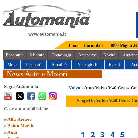
www.automania.it
Home
Formula 1
1000 Miglia 20
Economia
Mercato
Tecnologia
Anteprime
Novità
Anticipa
Moto
Trasporti
Attualità
Videogiochi
Eventi
Aut
News Auto e Motori
Segui Automania!
Volvo
- Auto Volvo V40 Cross Co
Scopri la Volvo V40 Cross Co
Case automobilistiche
»
Alfa Romeo
»
Aston Martin
1
2
3
4
5
»
Audi