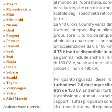
al mondo dei fuoristrada, come
»
Mazda
nero lucido, che corre intorno a
»
Mercedes-Benz
scatole degli specchietti retrovi
»
Mini
tetto.
»
Mitsubishi
La V40 Cross Country vanta din
»
Nissan
trazione integrale disponibile 
»
Opel
propulsore T5 turbo da cinque ci
»
Peugeot
abbinato a una trasmissione a
»
Porsche
un'accelerazione da 0 a 100 km
»
Renault
il T5 è inoltre disponibile in 
»
Saab
»
Seat
La gamma include anche il T4,
»
Skoda
di 180 CV, e, su alcuni mercati s
»
Smart
cinque cilindri e 180 CV.
»
Subaru
»
Suzuki
Per quanto rigurada i diesel l
»
Toyota
turbodiesel 2.0 da cinque cili
»
Volkswagen
litri da 150 CV
. Entrambi i tur
»
Volvo
trasmissione automatica a sei 
»
Altri Marchi
rapporti. Tutti i propulsori son
sfruttano il sistema di rigenera
Assicurazione e servizi