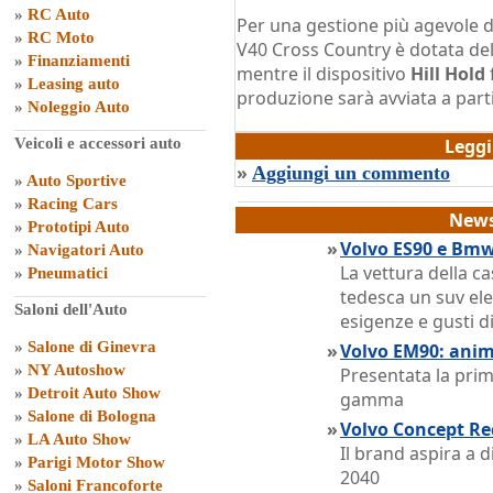
»
RC Auto
Per una gestione più agevole de
»
RC Moto
V40 Cross Country è dotata de
»
Finanziamenti
mentre il dispositivo
Hill Hold
f
»
Leasing auto
produzione sarà avviata a par
»
Noleggio Auto
di
Grazia Dragone
Veicoli e accessori auto
Legg
»
Aggiungi un commento
»
Auto Sportive
»
Racing Cars
News
»
Prototipi Auto
»
Volvo ES90 e Bmw
»
Navigatori Auto
La vettura della ca
»
Pneumatici
tedesca un suv ele
Saloni dell'Auto
esigenze e gusti di
»
Salone di Ginevra
»
Volvo EM90: anim
»
NY Autoshow
Presentata la pri
»
Detroit Auto Show
gamma
»
Salone di Bologna
»
Volvo Concept Rec
»
LA Auto Show
Il brand aspira a 
»
Parigi Motor Show
2040
»
Saloni Francoforte