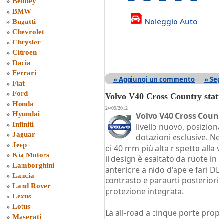
»
Bentley
»
BMW
Noleggio Auto
»
Bugatti
»
Chevrolet
»
Chrysler
»
Citroen
»
Dacia
»
Ferrari
» Aggiungi un commento
» Se
»
Fiat
»
Ford
Volvo V40 Cross Country sta
»
Honda
24/09/2012
»
Hyundai
Volvo V40 Cross Coun
»
Infiniti
livello nuovo, posizi
»
Jaguar
dotazioni esclusive. Ne
»
Jeep
di 40 mm più alta rispetto alla
»
Kia Motors
il design è esaltato da ruote in
»
Lamborghini
anteriore a nido d'ape e fari DLR
»
Lancia
contrasto e paraurti posteriori
»
Land Rover
protezione integrata.
»
Lexus
»
Lotus
La all-road a cinque porte propo
»
Maserati