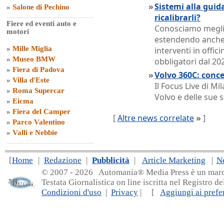
»
Sistemi alla guid
»
Salone di Pechino
ricalibrarli?
Fiere ed eventi auto e
Conosciamo meglio
motori
estendendo anche a
»
Mille Miglia
interventi in offic
»
Museo BMW
obbligatori dal 20
»
Fiera di Padova
»
Volvo 360C: concep
»
Villa d'Este
Il Focus Live di M
»
Roma Supercar
Volvo e delle sue s
»
Eicma
»
Fiera del Camper
[
Altre news correlate
»
]
»
Parco Valentino
»
Valli e Nebbie
[
Home
|
Redazione
|
Pubblicità
|
Article Marketing
|
N
© 2007 - 20
26 Automania® Media Press è un marchio 
Testata Giornalistica on line iscritta nel Registro d
Condizioni d'uso
|
Privacy
| [
Aggiungi ai prefer