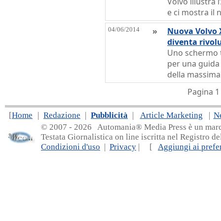
Volvo illustra 
e ci mostra il
04/06/2014
»
Nuova Volvo X
diventa rivol
Uno schermo t
per una guida 
della massima
Pagina 1
[
Home
|
Redazione
|
Pubblicità
|
Article Marketing
|
N
© 2007 - 20
26 Automania® Media Press è un marchio 
Testata Giornalistica on line iscritta nel Registro d
Condizioni d'uso
|
Privacy
| [
Aggiungi ai prefer