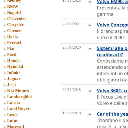
»
Bentley
16/11/2023
»
Volvo EM90: a
»
BMW
Presentata la
»
Bugatti
gamma
»
Chevrolet
22/11/2021
»
Volvo Concept
»
Chrysler
Il brand aspir
»
Citroen
»
Dacia
entro il 2040
»
Ferrari
23/01/2020
»
Sistemi alla 
»
Fiat
ricalibrarli?
»
Ford
Conosciamo me
»
Honda
estendendo anc
»
Hyundai
»
Infiniti
interventi in o
»
Jaguar
obbligatori da
»
Jeep
09/11/2018
»
Volvo 360C: co
»
Kia Motors
Il Focus Live 
»
Lamborghini
Volvo e delle s
»
Lancia
»
Land Rover
16/03/2018
»
Car of the ye
»
Lexus
Trionfano il d
»
Lotus
classifica la Se
»
Maserati