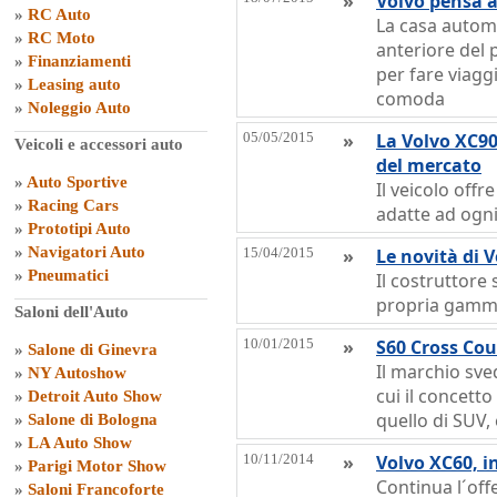
»
Volvo pensa a
»
RC Auto
La casa automob
»
RC Moto
anteriore del 
»
Finanziamenti
per fare viaggi
»
Leasing auto
comoda
»
Noleggio Auto
05/05/2015
»
La Volvo XC90
Veicoli e accessori auto
del mercato
»
Auto Sportive
Il veicolo off
»
Racing Cars
adatte ad ogn
»
Prototipi Auto
»
Navigatori Auto
15/04/2015
»
Le novità di 
»
Pneumatici
Il costruttore
propria gamma
Saloni dell'Auto
10/01/2015
»
S60 Cross Cou
»
Salone di Ginevra
Il marchio sve
»
NY Autoshow
cui il concetto
»
Detroit Auto Show
quello di SUV,
»
Salone di Bologna
»
LA Auto Show
10/11/2014
»
Volvo XC60, i
»
Parigi Motor Show
Continua l´off
»
Saloni Francoforte