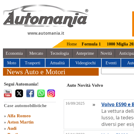
www.automania.it
Home
Formula 1
1000 Miglia 20
Economia
Mercato
Tecnologia
Anteprime
Novità
Anticipa
Moto
Trasporti
Attualità
Videogiochi
Eventi
Aut
News Auto e Motori
Segui Automania!
Auto Novità Volvo
16/09/2025
»
Volvo ES90 e
Case automobilistiche
La vettura del
»
Alfa Romeo
lusso, la tede
»
Aston Martin
diversi per esi
»
Audi