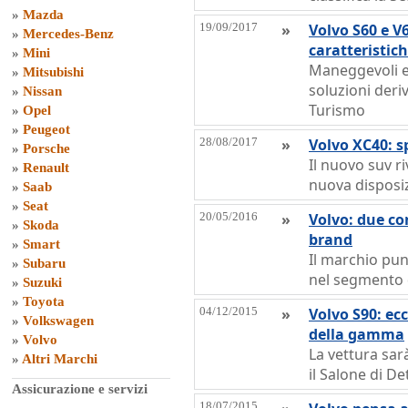
»
Mazda
19/09/2017
»
Volvo S60 e V6
»
Mercedes-Benz
caratteristic
»
Mini
Maneggevoli e 
»
Mitsubishi
soluzioni der
»
Nissan
Turismo
»
Opel
»
Peugeot
28/08/2017
»
Volvo XC40: s
»
Porsche
Il nuovo suv 
»
Renault
nuova disposiz
»
Saab
»
Seat
20/05/2016
»
Volvo: due co
»
Skoda
brand
»
Smart
Il marchio punt
»
Subaru
nel segmento 
»
Suzuki
»
Toyota
04/12/2015
»
Volvo S90: ec
»
Volkswagen
della gamma
»
Volvo
La vettura sar
»
Altri Marchi
il Salone di De
Assicurazione e servizi
18/07/2015