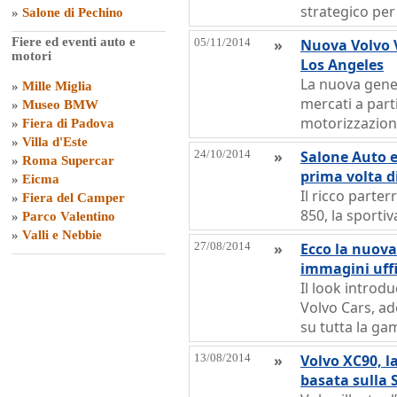
strategico per
»
Salone di Pechino
Fiere ed eventi auto e
05/11/2014
»
Nuova Volvo 
motori
Los Angeles
La nuova gene
»
Mille Miglia
mercati a part
»
Museo BMW
motorizzazioni
»
Fiera di Padova
»
Villa d'Este
24/10/2014
»
Salone Auto e
»
Roma Supercar
prima volta d
»
Eicma
Il ricco parte
»
Fiera del Camper
850, la sportiv
»
Parco Valentino
»
Valli e Nebbie
27/08/2014
»
Ecco la nuova 
immagini uffi
Il look introdu
Volvo Cars, a
su tutta la g
13/08/2014
»
Volvo XC90, 
basata sulla 