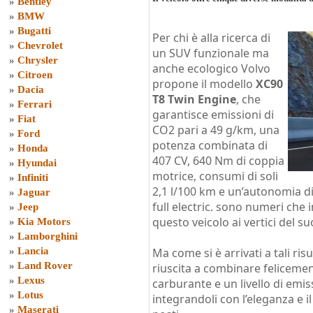
»
Bentley
»
BMW
»
Bugatti
Per chi è alla ricerca di
»
Chevrolet
un SUV funzionale ma
»
Chrysler
anche ecologico Volvo
»
Citroen
propone il modello
XC90
»
Dacia
T8 Twin Engine
, che
»
Ferrari
garantisce emissioni di
»
Fiat
CO2 pari a 49 g/km, una
»
Ford
potenza combinata di
»
Honda
407 CV, 640 Nm di coppia
»
Hyundai
motrice, consumi di soli
»
Infiniti
2,1 l/100 km e un’autonomia d
»
Jaguar
full electric. sono numeri che
»
Jeep
questo veicolo ai vertici del s
»
Kia Motors
»
Lamborghini
»
Lancia
Ma come si è arrivati a tali ris
»
Land Rover
riuscita a combinare feliceme
»
Lexus
carburante e un livello di emiss
»
Lotus
integrandoli con l’eleganza e i
»
Maserati