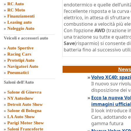
»
RC Auto
endotermico e quelle dell’unità 
»
RC Moto
l’eccellente risposta e la curv
»
Finanziamenti
elettrico, in attesa di sfrutta
»
Leasing auto
combustione a velocità più ele
»
Noleggio Auto
Con l’opzione
AWD
(trazione in
una trazione su tutte e quattro
Veicoli e accessori auto
Save
(risparmio) si consente di 
»
Auto Sportive
batteria fino al successivo util
»
Racing Cars
»
Prototipi Auto
»
Navigatori Auto
News 
»
Pneumatici
»
Volvo XC40: spazi
Saloni dell'Auto
Il nuovo suv rivo
disposizione dei 
»
Salone di Ginevra
»
Ecco la nuova Volv
»
NY Autoshow
immagini ufficial
»
Detroit Auto Show
Il look introduce i
»
Salone di Bologna
Cars, adottando e
»
LA Auto Show
gamma futura
»
Parigi Motor Show
»
Saloni Francoforte