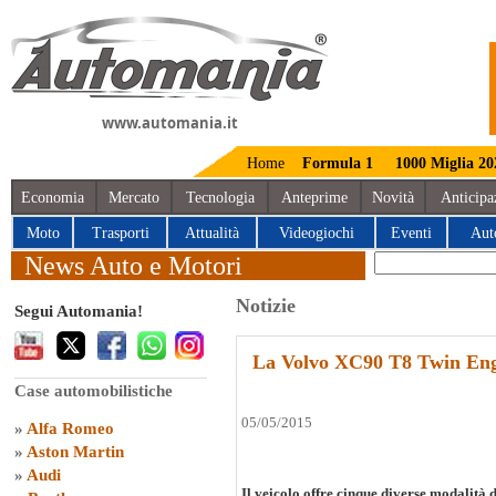
www.automania.it
Home
Formula 1
1000 Miglia 20
Economia
Mercato
Tecnologia
Anteprime
Novità
Anticipa
Moto
Trasporti
Attualità
Videogiochi
Eventi
Aut
News Auto e Motori
Notizie
Segui Automania!
La Volvo XC90 T8 Twin Engin
Case automobilistiche
05/05/2015
»
Alfa Romeo
»
Aston Martin
»
Audi
Il veicolo offre cinque diverse modalità 