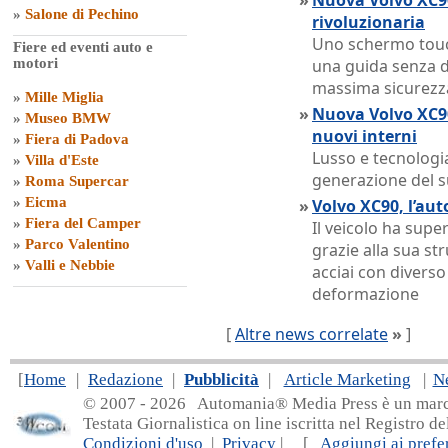
»
Nuova Volvo XC90
»
Salone di Pechino
rivoluzionaria
Uno schermo touch
Fiere ed eventi auto e
motori
una guida senza di
massima sicurezz
»
Mille Miglia
»
Nuova Volvo XC90
»
Museo BMW
nuovi interni
»
Fiera di Padova
Lusso e tecnologi
»
Villa d'Este
generazione del 
»
Roma Supercar
»
Eicma
»
Volvo XC90, l’aut
»
Fiera del Camper
Il veicolo ha super
»
Parco Valentino
grazie alla sua st
»
Valli e Nebbie
acciai con diverso
deformazione
[
Altre news correlate
»
]
[
Home
|
Redazione
|
Pubblicità
|
Article Marketing
|
N
© 2007 - 20
26 Automania® Media Press è un marchio 
Testata Giornalistica on line iscritta nel Registro d
Condizioni d'uso
|
Privacy
| [
Aggiungi ai prefer