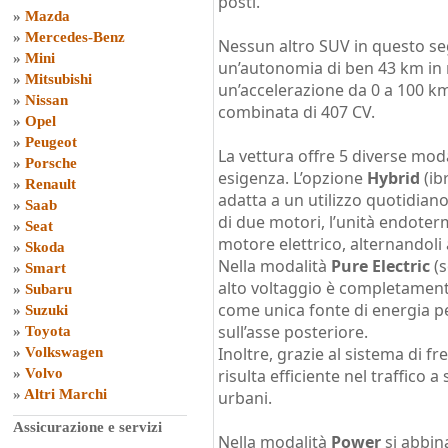
posti.
»
Mazda
»
Mercedes-Benz
Nessun altro SUV in questo se
»
Mini
un’autonomia di ben 43 km in m
»
Mitsubishi
un’accelerazione da 0 a 100 k
»
Nissan
combinata di 407 CV.
»
Opel
»
Peugeot
La vettura offre 5 diverse mod
»
Porsche
esigenza. L’opzione
Hybrid
(ib
»
Renault
adatta a un utilizzo quotidia
»
Saab
di due motori, l’unità endotermic
»
Seat
motore elettrico, alternandol
»
Skoda
Nella modalità
Pure Electric
(s
»
Smart
alto voltaggio è completament
»
Subaru
come unica fonte di energia pe
»
Suzuki
sull’asse posteriore.
»
Toyota
Inoltre, grazie al sistema di f
»
Volkswagen
»
Volvo
risulta efficiente nel traffico a
»
Altri Marchi
urbani.
Assicurazione e servizi
Nella modalità
Power
si abbin