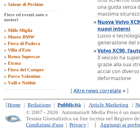
Uno schermo touch
»
Salone di Pechino
una guida senza di
massima sicurezz
Fiere ed eventi auto e
motori
»
Nuova Volvo XC90
nuovi interni
»
Mille Miglia
Lusso e tecnologi
»
Museo BMW
generazione del 
»
Fiera di Padova
»
Volvo XC90, l’aut
»
Villa d'Este
»
Roma Supercar
Il veicolo ha super
»
Eicma
grazie alla sua st
»
Fiera del Camper
acciai con diverso
»
Parco Valentino
deformazione
»
Valli e Nebbie
[
Altre news correlate
»
]
[
Home
|
Redazione
|
Pubblicità
|
Article Marketing
|
N
© 2007 - 20
26 Automania® Media Press è un marchio 
Testata Giornalistica on line iscritta nel Registro d
Condizioni d'uso
|
Privacy
| [
Aggiungi ai prefer