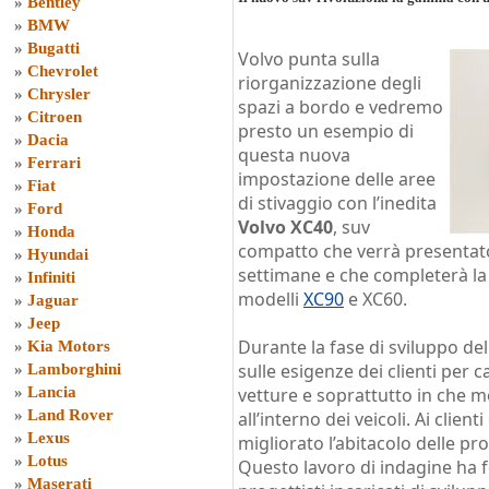
»
Bentley
»
BMW
»
Bugatti
Volvo punta sulla
»
Chevrolet
riorganizzazione degli
»
Chrysler
spazi a bordo e vedremo
»
Citroen
presto un esempio di
»
Dacia
questa nuova
»
Ferrari
impostazione delle aree
»
Fiat
di stivaggio con l’inedita
»
Ford
Volvo XC40
, suv
»
Honda
compatto che verrà presentat
»
Hyundai
settimane e che completerà la
»
Infiniti
modelli
XC90
e XC60.
»
Jaguar
»
Jeep
Durante la fase di sviluppo del
»
Kia Motors
sulle esigenze dei clienti per c
»
Lamborghini
»
Lancia
vetture e soprattutto in che m
»
Land Rover
all’interno dei veicoli. Ai clie
»
Lexus
migliorato l’abitacolo delle pr
»
Lotus
Questo lavoro di indagine ha f
»
Maserati