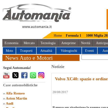
www.automania.it
Home
Formula 1
1000 Miglia 20
Economia
Mercato
Tecnologia
Anteprime
Novità
Anticipa
Moto
Trasporti
Attualità
Videogiochi
Eventi
Aut
News Auto e Motori
Notizie
Segui Automania!
Volvo XC40: spazio e ordine
Case automobilistiche
28/08/2017
»
Alfa Romeo
»
Aston Martin
»
Audi
Il nuovo suv rivoluziona la gamma con u