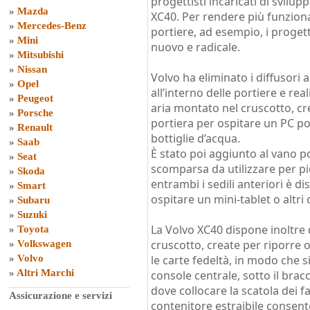
progettisti incaricati di svilup
»
Mazda
XC40. Per rendere più funzional
»
Mercedes-Benz
portiere, ad esempio, i proget
»
Mini
nuovo e radicale.
»
Mitsubishi
»
Nissan
Volvo ha eliminato i diffusori
»
Opel
all’interno delle portiere e re
»
Peugeot
aria montato nel cruscotto, cr
»
Porsche
portiera per ospitare un PC por
»
Renault
bottiglie d’acqua.
»
Saab
È stato poi aggiunto al vano p
»
Seat
scomparsa da utilizzare per pic
»
Skoda
entrambi i sedili anteriori è d
»
Smart
ospitare un mini-tablet o altri
»
Subaru
»
Suzuki
La Volvo XC40 dispone inoltre 
»
Toyota
cruscotto, create per riporre 
»
Volkswagen
»
Volvo
le carte fedeltà, in modo che 
»
Altri Marchi
console centrale, sotto il brac
dove collocare la scatola dei f
Assicurazione e servizi
contenitore estraibile consente 