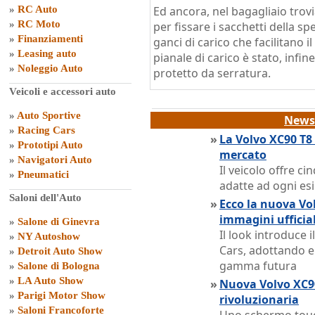
»
RC Auto
Ed ancora, nel bagagliaio trov
»
RC Moto
per fissare i sacchetti della sp
»
Finanziamenti
ganci di carico che facilitano i
»
Leasing auto
pianale di carico è stato, infi
»
Noleggio Auto
protetto da serratura.
Veicoli e accessori auto
»
Auto Sportive
News 
»
Racing Cars
»
La Volvo XC90 T8 
»
Prototipi Auto
mercato
»
Navigatori Auto
Il veicolo offre c
»
Pneumatici
adatte ad ogni es
Saloni dell'Auto
»
Ecco la nuova Volv
immagini ufficial
»
Salone di Ginevra
Il look introduce i
»
NY Autoshow
Cars, adottando e
»
Detroit Auto Show
gamma futura
»
Salone di Bologna
»
LA Auto Show
»
Nuova Volvo XC90
»
Parigi Motor Show
rivoluzionaria
»
Saloni Francoforte