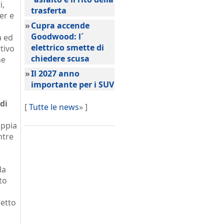
i,
trasferta
er e
»
Cupra accende
Goodwood: l´
à ed
elettrico smette di
tivo
chiedere scusa
ne
»
Il 2027 anno
importante per i SUV
di
[
Tutte le news
» ]
oppia
ntre
la
to
hetto