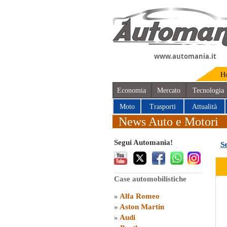
www.automania.it
H
Economia
Mercato
Tecnologia
Moto
Trasporti
Attualità
News Auto e Motori
Segui Automania!
S
Case automobilistiche
»
Alfa Romeo
»
Aston Martin
»
Audi