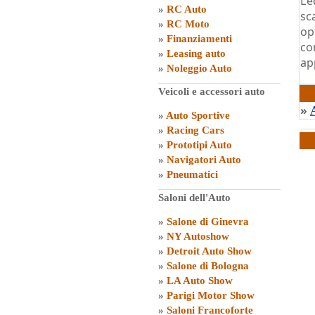
L’
»
RC Auto
sc
»
RC Moto
op
»
Finanziamenti
co
»
Leasing auto
ap
»
Noleggio Auto
di
G
Veicoli e accessori auto
»
»
Auto Sportive
»
Racing Cars
»
Prototipi Auto
»
Navigatori Auto
»
Pneumatici
Saloni dell'Auto
»
Salone di Ginevra
»
NY Autoshow
»
Detroit Auto Show
»
Salone di Bologna
»
LA Auto Show
»
Parigi Motor Show
»
Saloni Francoforte