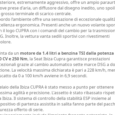
steriore, estremamente aggressivo, offre un ampio paraurt
ove prese d'aria, un diffusore dal disegno inedito, uno spoil
 grosso terminale di scarico centrale.
bordo l’ambiente offre una sensazione di eccezionale qualit
cellenza ergonomica. Presenti anche un nuovo volante spor
n il logo CUPRA con i comandi del cambio per la trasmissio
G. Inoltre, la vettura vanta sedili sportivi con rivestimenti
colore.
inta da un
motore da 1.4 litri a benzina TSI dalla potenza 
0 CV e 250 Nm
, la Seat Ibiza Cupra garantisce prestazioni
cezionali grazie al cambio automatico sette marce DSG a d
izione. La velocità massima dichiarata è pari a 228 km/h, me
 scatto da 0 a 100 km/h avviene in 6,9 secondi.
 telaio della Ibiza CUPRA è stato messo a punto per ottenere 
ssima agilità e precisione. L'assetto è stato ribassato rispet
a Ibiza. Il sistema di controllo della stabilità ESP insieme al
spositivo di partenza assistita in salita fanno parte del pacc
curezza offerto di serie.