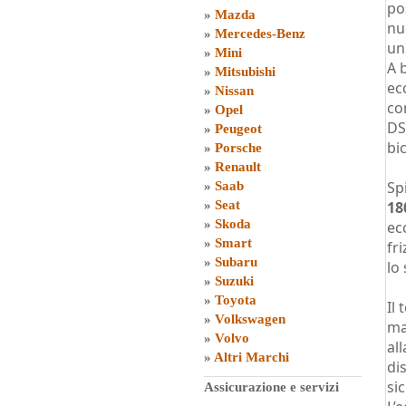
po
»
Mazda
nu
»
Mercedes-Benz
un
»
Mini
A 
»
Mitsubishi
ec
»
Nissan
co
»
Opel
DS
»
Peugeot
bi
»
Porsche
»
Renault
Sp
»
Saab
»
Seat
18
»
Skoda
ec
»
Smart
fr
»
Subaru
lo
»
Suzuki
»
Toyota
Il
»
Volkswagen
ma
»
Volvo
all
»
Altri Marchi
di
si
Assicurazione e servizi