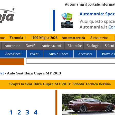
Automania il portale informat
Automania: Spaz
Vuoi questo spazio
Automania.it
Con
ome
Formula 1
1000 Miglia 2026
Automotoretrò
Assicurazioni
Anteprime
Novità
Anticipazioni
Elettriche
Ecologia
Saloni
Videogiochi
Eventi
Auto d'Epoca
Accessori
Prove e 
eat
- Auto Seat Ibiza Cupra MY 2013
Scopri la Seat Ibiza Cupra MY 2013: Scheda Tecnica berlina
1
2
3
4