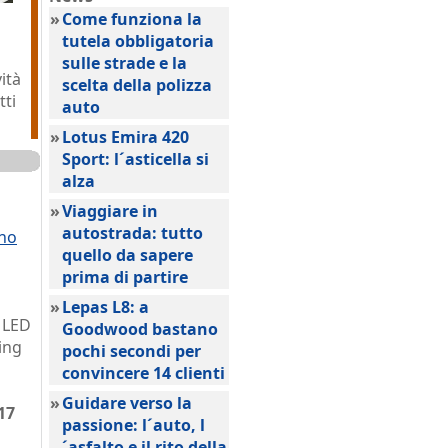
»
Come funziona la
tutela obbligatoria
sulle strade e la
ità
scelta della polizza
tti
auto
»
Lotus Emira 420
Sport: l´asticella si
alza
»
Viaggiare in
autostrada: tutto
ino
quello da sapere
prima di partire
a
»
Lepas L8: a
a LED
Goodwood bastano
ing
pochi secondi per
convincere 14 clienti
»
Guidare verso la
17
passione: l´auto, l
´asfalto e il rito della