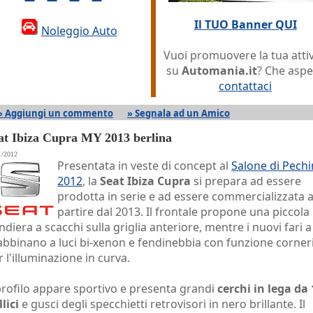
Il TUO Banner QUI
Noleggio Auto
Vuoi promuovere la tua attiv
su
Automania.it
? Che aspe
contattaci
» Aggiungi un commento
» Segnala ad un Amico
at Ibiza Cupra MY 2013 berlina
1/2012
Presentata in veste di concept al
Salone di Pech
2012
, la
Seat Ibiza Cupra
si prepara ad essere
prodotta in serie e ad essere commercializzata 
partire dal 2013. Il frontale propone una piccola
ndiera a scacchi sulla griglia anteriore, mentre i nuovi fari 
 abbinano a luci bi-xenon e fendinebbia con funzione corner
r l'illuminazione in curva.
 profilo appare sportivo e presenta grandi
cerchi in lega da 
lici
e gusci degli specchietti retrovisori in nero brillante. Il