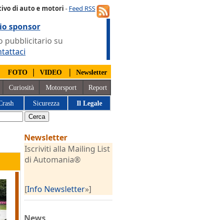
ivo di auto e motori
-
Feed RSS
io sponsor
 pubblicitario su
tattaci
|
|
|
FOTO
VIDEO
Newsletter
Curiosità
Motorsport
Report
Crash
Sicurezza
Il Legale
Newsletter
Iscriviti alla Mailing List
di Automania®
[
Info Newsletter
»]
News