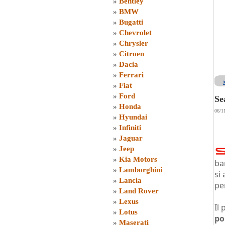
»
Bentley
»
BMW
»
Bugatti
»
Chevrolet
»
Chrysler
»
Citroen
»
Dacia
»
Ferrari
»
Fiat
»
Ford
Se
»
Honda
06/1
»
Hyundai
»
Infiniti
»
Jaguar
»
Jeep
»
Kia Motors
ba
»
Lamborghini
si
»
Lancia
pe
»
Land Rover
»
Lexus
Il
»
Lotus
pol
»
Maserati