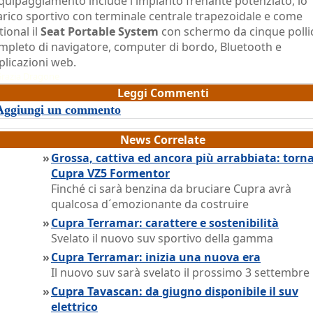
equipaggiamento include l'impianto frenante potenziato, lo
arico sportivo con terminale centrale trapezoidale e come
tional il
Seat Portable System
con schermo da cinque polli
mpleto di navigatore, computer di bordo, Bluetooth e
plicazioni web.
razia Dragone
Leggi Commenti
Aggiungi un commento
News Correlate
»
Grossa, cattiva ed ancora più arrabbiata: torna
Cupra VZ5 Formentor
Finché ci sarà benzina da bruciare Cupra avrà
qualcosa d´emozionante da costruire
»
Cupra Terramar: carattere e sostenibilità
Svelato il nuovo suv sportivo della gamma
»
Cupra Terramar: inizia una nuova era
Il nuovo suv sarà svelato il prossimo 3 settembre
»
Cupra Tavascan: da giugno disponibile il suv
elettrico