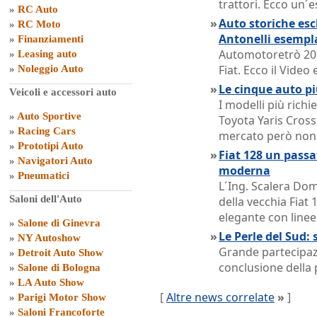
trattori. Ecco un´e
»
RC Auto
»
Auto storiche escl
»
RC Moto
Antonelli esempl
»
Finanziamenti
Automotoretrò 202
»
Leasing auto
Fiat. Ecco il Vide
»
Noleggio Auto
»
Le cinque auto pi
Veicoli e accessori auto
I modelli più rich
»
Auto Sportive
Toyota Yaris Cross,
»
Racing Cars
mercato però non o
»
Prototipi Auto
»
Fiat 128 un passat
»
Navigatori Auto
moderna
»
Pneumatici
L´Ing. Scalera Dom
Saloni dell'Auto
della vecchia Fiat 
elegante con linee
»
Salone di Ginevra
»
Le Perle del Sud: 
»
NY Autoshow
Grande partecipazi
»
Detroit Auto Show
conclusione della 
»
Salone di Bologna
»
LA Auto Show
[
Altre news correlate
»
]
»
Parigi Motor Show
»
Saloni Francoforte