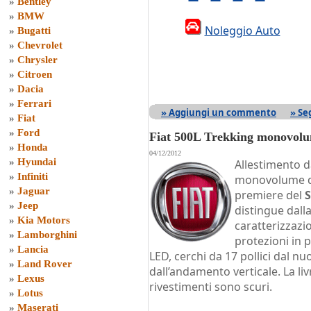
»
Bentley
»
BMW
Noleggio Auto
»
Bugatti
»
Chevrolet
»
Chrysler
»
Citroen
»
Dacia
»
Ferrari
» Aggiungi un commento
» Se
»
Fiat
»
Ford
Fiat 500L Trekking monovol
»
Honda
04/12/2012
»
Hyundai
Allestimento d
»
Infiniti
monovolume d
»
Jaguar
premiere del
S
»
Jeep
distingue dall
»
Kia Motors
caratterizzaz
»
Lamborghini
protezioni in p
»
Lancia
LED, cerchi da 17 pollici dal nu
»
Land Rover
dall’andamento verticale. La liv
»
Lexus
rivestimenti sono scuri.
»
Lotus
»
Maserati