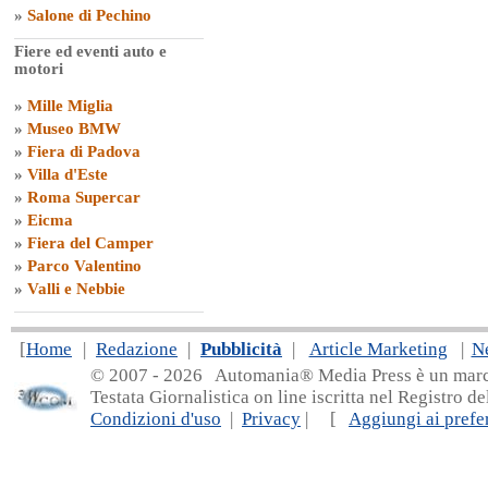
»
Salone di Pechino
Fiere ed eventi auto e
motori
»
Mille Miglia
»
Museo BMW
»
Fiera di Padova
»
Villa d'Este
»
Roma Supercar
»
Eicma
»
Fiera del Camper
»
Parco Valentino
»
Valli e Nebbie
[
Home
|
Redazione
|
Pubblicità
|
Article Marketing
|
N
© 2007 - 20
26 Automania® Media Press è un marchio 
Testata Giornalistica on line iscritta nel Registro d
Condizioni d'uso
|
Privacy
| [
Aggiungi ai prefer