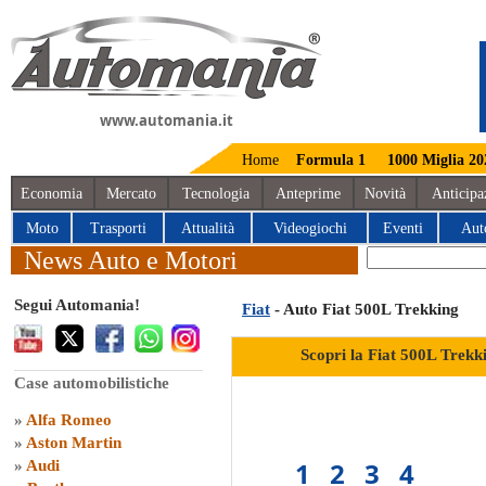
www.automania.it
Home
Formula 1
1000 Miglia 20
Economia
Mercato
Tecnologia
Anteprime
Novità
Anticipa
Moto
Trasporti
Attualità
Videogiochi
Eventi
Aut
News Auto e Motori
Segui Automania!
Fiat
- Auto Fiat 500L Trekking
Scopri la Fiat 500L Trek
Case automobilistiche
»
Alfa Romeo
»
Aston Martin
1
2
3
4
»
Audi