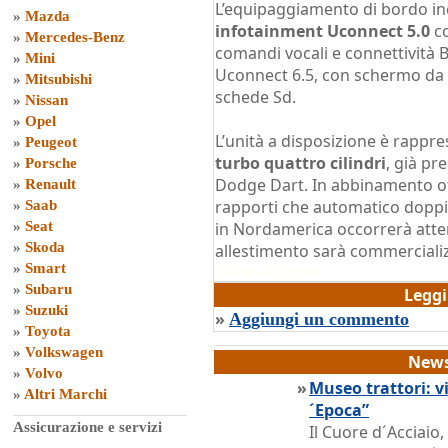
L’equipaggiamento di bordo inc
»
Mazda
infotainment Uconnect 5.0
co
»
Mercedes-Benz
comandi vocali e connettività 
»
Mini
Uconnect 6.5, con schermo da 6,
»
Mitsubishi
schede Sd.
»
Nissan
»
Opel
L’unità a disposizione è rappr
»
Peugeot
turbo quattro cilindri
, già pr
»
Porsche
Dodge Dart. In abbinamento off
»
Renault
rapporti che automatico doppia
»
Saab
»
Seat
in Nordamerica occorrerà atten
»
Skoda
allestimento sarà commerciali
»
Smart
di
Grazia Dragone
»
Subaru
Legg
»
Suzuki
»
Aggiungi un commento
»
Toyota
»
Volkswagen
News
»
Volvo
»
Museo trattori: vi
»
Altri Marchi
´Epoca”
Assicurazione e servizi
Il Cuore d´Acciaio