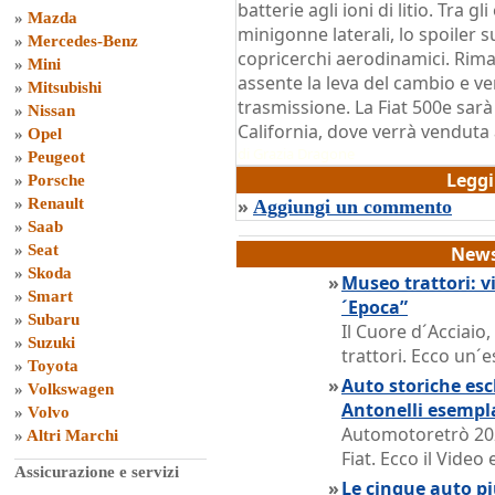
batterie agli ioni di litio. Tra g
»
Mazda
minigonne laterali, lo spoiler s
»
Mercedes-Benz
copricerchi aerodinamici. Riman
»
Mini
assente la leva del cambio e ve
»
Mitsubishi
trasmissione. La Fiat 500e sar
»
Nissan
California, dove verrà venduta 
»
Opel
di
Grazia Dragone
»
Peugeot
Legg
»
Porsche
»
Renault
»
Aggiungi un commento
»
Saab
»
Seat
News
»
Skoda
»
Museo trattori: vi
»
Smart
´Epoca”
»
Subaru
Il Cuore d´Acciaio
»
Suzuki
trattori. Ecco un´e
»
Toyota
»
Auto storiche escl
»
Volkswagen
Antonelli esempl
»
Volvo
Automotoretrò 202
»
Altri Marchi
Fiat. Ecco il Vide
Assicurazione e servizi
»
Le cinque auto pi