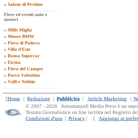
»
Salone di Pechino
Fiere ed eventi auto e
motori
»
Mille Miglia
»
Museo BMW
»
Fiera di Padova
»
Villa d'Este
»
Roma Supercar
»
Eicma
»
Fiera del Camper
»
Parco Valentino
»
Valli e Nebbie
[
Home
|
Redazione
|
Pubblicità
|
Article Marketing
|
N
© 2007 - 20
26 Automania® Media Press è un marchio 
Testata Giornalistica on line iscritta nel Registro d
Condizioni d'uso
|
Privacy
| [
Aggiungi ai prefer