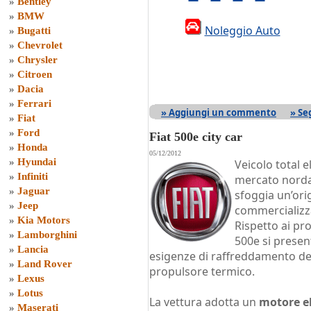
»
Bentley
»
BMW
Noleggio Auto
»
Bugatti
»
Chevrolet
»
Chrysler
»
Citroen
»
Dacia
»
Ferrari
» Aggiungi un commento
» Se
»
Fiat
»
Ford
Fiat 500e city car
»
Honda
05/12/2012
»
Hyundai
Veicolo total e
»
Infiniti
mercato norda
»
Jaguar
sfoggia un’ori
»
Jeep
commercializza
»
Kia Motors
Rispetto ai pro
»
Lamborghini
500e si presen
»
Lancia
esigenze di raffreddamento dell
»
Land Rover
propulsore termico.
»
Lexus
»
Lotus
La vettura adotta un
motore el
»
Maserati