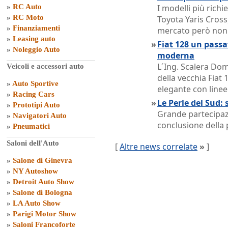
»
RC Auto
I modelli più rich
»
RC Moto
Toyota Yaris Cross,
»
Finanziamenti
mercato però non o
»
Leasing auto
»
Fiat 128 un passat
»
Noleggio Auto
moderna
L´Ing. Scalera Dom
Veicoli e accessori auto
della vecchia Fiat 
»
Auto Sportive
elegante con linee
»
Racing Cars
»
Le Perle del Sud: 
»
Prototipi Auto
Grande partecipazi
»
Navigatori Auto
conclusione della 
»
Pneumatici
Saloni dell'Auto
[
Altre news correlate
»
]
»
Salone di Ginevra
»
NY Autoshow
»
Detroit Auto Show
»
Salone di Bologna
»
LA Auto Show
»
Parigi Motor Show
»
Saloni Francoforte