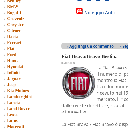
»
Bentley
»
BMW
Noleggio Auto
»
Bugatti
»
Chevrolet
»
Chrysler
»
Citroen
»
Dacia
»
Ferrari
» Aggiungi un commento
» Se
»
Fiat
»
Ford
Fiat Brava/Bravo Berlina
»
Honda
02/01/2008
»
Hyundai
La Fiat Bravo s
»
Infiniti
il numero di p
»
Jaguar
mentre la Fiat
»
Jeep
fra i due mode
»
Kia Motors
ricevuto nel 1
»
Lamborghini
mercato, il ri
»
Lancia
dalle riviste di settore, sopra
»
Land Rover
e innovativo.
»
Lexus
»
Lotus
La Fiat Brava / Fiat Bravo è di
»
Maserati