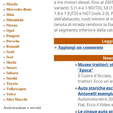
e tre motori diesel. Fino al 20
»
Mazda
varianti: S (1.4 e 1.9D/TD), SX (1
»
Mercedes-Benz
1.8 e 1.9 JTD) e HGT (solo 2.0). 
»
Mini
dell'abitacolo, costi minimi d
»
Mitsubishi
tenuta di strada rendono la F
»
Nissan
al segmento inferiore della ca
»
Opel
di
Grazia Dragone
»
Peugeot
Legg
»
Porsche
»
Renault
»
Aggiungi un commento
»
Saab
»
Seat
News
»
Skoda
»
Museo trattori: vi
»
Smart
´Epoca”
»
Subaru
Il Cuore d´Acciaio
»
Suzuki
trattori. Ecco un´e
»
Toyota
»
Auto storiche escl
»
Volkswagen
Antonelli esempl
»
Volvo
Automotoretrò 202
»
Altri Marchi
Fiat. Ecco il Vide
Assicurazione e servizi
»
Le cinque auto pi