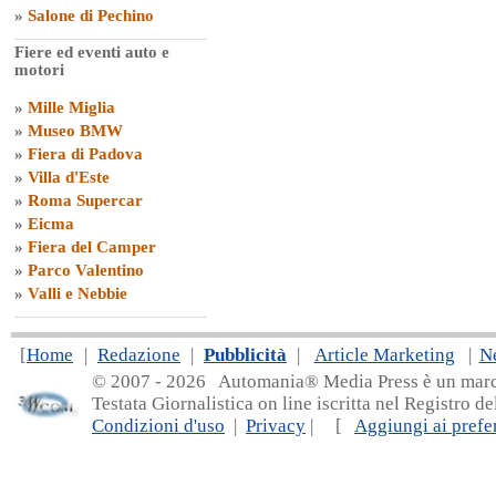
»
Salone di Pechino
Fiere ed eventi auto e
motori
»
Mille Miglia
»
Museo BMW
»
Fiera di Padova
»
Villa d'Este
»
Roma Supercar
»
Eicma
»
Fiera del Camper
»
Parco Valentino
»
Valli e Nebbie
[
Home
|
Redazione
|
Pubblicità
|
Article Marketing
|
N
© 2007 - 20
26 Automania® Media Press è un marchio 
Testata Giornalistica on line iscritta nel Registro d
Condizioni d'uso
|
Privacy
| [
Aggiungi ai prefer