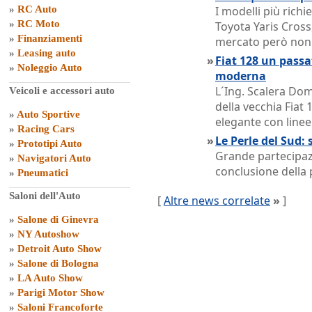
»
RC Auto
I modelli più rich
»
RC Moto
Toyota Yaris Cross,
»
Finanziamenti
mercato però non o
»
Leasing auto
»
Fiat 128 un passat
»
Noleggio Auto
moderna
L´Ing. Scalera Dom
Veicoli e accessori auto
della vecchia Fiat 
»
Auto Sportive
elegante con linee
»
Racing Cars
»
Le Perle del Sud: 
»
Prototipi Auto
Grande partecipazi
»
Navigatori Auto
conclusione della 
»
Pneumatici
Saloni dell'Auto
[
Altre news correlate
»
]
»
Salone di Ginevra
»
NY Autoshow
»
Detroit Auto Show
»
Salone di Bologna
»
LA Auto Show
»
Parigi Motor Show
»
Saloni Francoforte