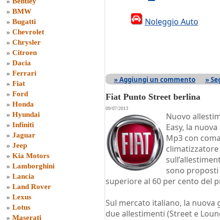
»
Bentley
»
BMW
Noleggio Auto
»
Bugatti
»
Chevrolet
»
Chrysler
»
Citroen
»
Dacia
»
Ferrari
» Aggiungi un commento
» Se
»
Fiat
»
Ford
Fiat Punto Street berlina
»
Honda
09/07/2013
»
Hyundai
Nuovo allestim
»
Infiniti
Easy, la nuova
»
Jaguar
Mp3 con comand
»
Jeep
climatizzatore 
»
Kia Motors
sull’allestime
»
Lamborghini
sono proposti 
»
Lancia
superiore al 60 per cento del pr
»
Land Rover
»
Lexus
Sul mercato italiano, la nuov
»
Lotus
due allestimenti (Street e Loun
»
Maserati