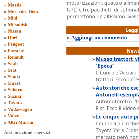
motorizzazioni, quattro alimen
»
Mazda
GPL) e tre pacchetti di optiona
»
Mercedes-Benz
permettono un altissimo livello
»
Mini
di
Grazia Dragone
»
Mitsubishi
Legg
»
Nissan
»
Aggiungi un commento
»
Opel
»
Peugeot
News
»
Porsche
»
Renault
»
Museo trattori: vi
»
Saab
´Epoca”
»
Seat
Il Cuore d´Acciaio
»
Skoda
trattori. Ecco un´e
»
Smart
»
Auto storiche escl
»
Subaru
Antonelli esempl
»
Suzuki
Automotoretrò 202
»
Toyota
Fiat. Ecco il Vide
»
Volkswagen
»
Volvo
»
Le cinque auto pi
»
Altri Marchi
I modelli più rich
Toyota Yaris Cross,
Assicurazione e servizi
mercato però non o