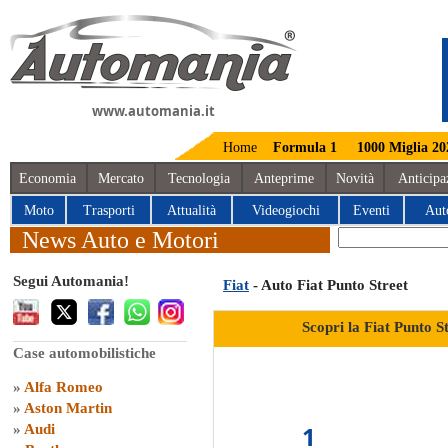
www.automania.it
Home
Formula 1
1000 Miglia 20
Economia
Mercato
Tecnologia
Anteprime
Novità
Anticipa
Moto
Trasporti
Attualità
Videogiochi
Eventi
Aut
News Auto e Motori
Segui Automania!
Fiat
- Auto Fiat Punto Street
Scopri la Fiat Punto S
Case automobilistiche
»
Alfa Romeo
»
Aston Martin
1
»
Audi