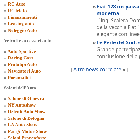
»
RC Auto
»
Fiat 128 un passat
»
RC Moto
moderna
»
Finanziamenti
L´Ing. Scalera Dom
»
Leasing auto
della vecchia Fiat 
»
Noleggio Auto
elegante con linee
Veicoli e accessori auto
»
Le Perle del Sud: 
Grande partecipazi
»
Auto Sportive
conclusione della 
»
Racing Cars
»
Prototipi Auto
[
Altre news correlate
»
]
»
Navigatori Auto
»
Pneumatici
Saloni dell'Auto
»
Salone di Ginevra
»
NY Autoshow
»
Detroit Auto Show
»
Salone di Bologna
»
LA Auto Show
»
Parigi Motor Show
»
Saloni Francoforte