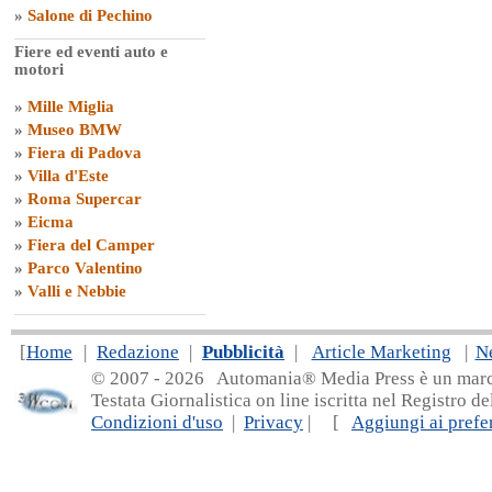
»
Salone di Pechino
Fiere ed eventi auto e
motori
»
Mille Miglia
»
Museo BMW
»
Fiera di Padova
»
Villa d'Este
»
Roma Supercar
»
Eicma
»
Fiera del Camper
»
Parco Valentino
»
Valli e Nebbie
[
Home
|
Redazione
|
Pubblicità
|
Article Marketing
|
N
© 2007 - 20
26 Automania® Media Press è un marchio 
Testata Giornalistica on line iscritta nel Registro d
Condizioni d'uso
|
Privacy
| [
Aggiungi ai prefer