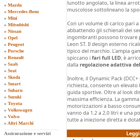
lunotto angolato, la linea arrot
»
Mazda
muscolose sottolineano la spor
»
Mercedes-Benz
»
Mini
Con un volume di carico pari a 5
»
Mitsubishi
abbattendo gli schienali dei sed
»
Nissan
ingombranti possono trovare po
»
Opel
Leon ST. Il design esterno rical
»
Peugeot
tipico del marchio. L'ampia gam
»
Porsche
spiccano i
fari full LED
, è arri
»
Renault
dalla
regolazione adattiva del
»
Saab
»
Seat
»
Skoda
Inoltre, il Dynamic Pack (DCC+ 
»
Smart
richiesta, consente un elevato l
»
Subaru
guida sportive. Oltre al look d
»
Suzuki
massima efficienza. La gamma d
»
Toyota
motorizzazioni a basso consumo
»
Volkswagen
vanno da 1.2 a 2.0 litri e una 
»
Volvo
tutte a iniezione diretta e do
»
Altri Marchi
di
Grazia Dragone
Legg
Assicurazione e servizi