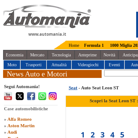
www.automania.it
Home
Formula 1
1000 Miglia 20
Economia
Mercato
Tecnologia
Anteprime
Novità
Anticipa
Moto
Trasporti
Attualità
Videogiochi
Eventi
Aut
News Auto e Motori
Segui Automania!
Seat
- Auto Seat Leon ST
Scopri la Seat Leon ST 
Case automobilistiche
»
Alfa Romeo
»
Aston Martin
1
2
3
4
5
»
Audi