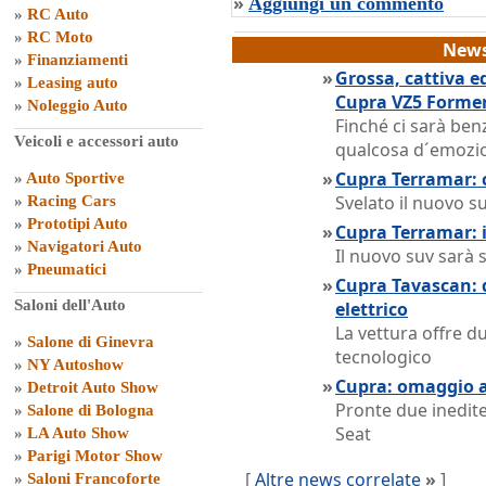
»
Aggiungi un commento
»
RC Auto
»
RC Moto
News
»
Finanziamenti
»
Grossa, cattiva e
»
Leasing auto
Cupra VZ5 Forme
»
Noleggio Auto
Finché ci sarà ben
Veicoli e accessori auto
qualcosa d´emozio
»
Cupra Terramar: c
»
Auto Sportive
Svelato il nuovo 
»
Racing Cars
»
Prototipi Auto
»
Cupra Terramar: 
»
Navigatori Auto
Il nuovo suv sarà 
»
Pneumatici
»
Cupra Tavascan: d
Saloni dell'Auto
elettrico
La vettura offre d
»
Salone di Ginevra
tecnologico
»
NY Autoshow
»
Cupra: omaggio 
»
Detroit Auto Show
Pronte due inedite
»
Salone di Bologna
Seat
»
LA Auto Show
»
Parigi Motor Show
[
Altre news correlate
»
]
»
Saloni Francoforte