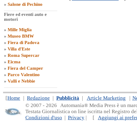
»
Salone di Pechino
Fiere ed eventi auto e
motori
»
Mille Miglia
»
Museo BMW
»
Fiera di Padova
»
Villa d'Este
»
Roma Supercar
»
Eicma
»
Fiera del Camper
»
Parco Valentino
»
Valli e Nebbie
[
Home
|
Redazione
|
Pubblicità
|
Article Marketing
|
N
© 2007 - 20
26 Automania® Media Press è un marchio 
Testata Giornalistica on line iscritta nel Registro d
Condizioni d'uso
|
Privacy
| [
Aggiungi ai prefer