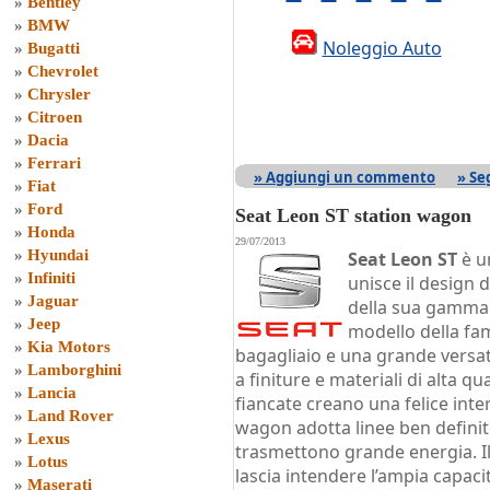
»
Bentley
»
BMW
Noleggio Auto
»
Bugatti
»
Chevrolet
»
Chrysler
»
Citroen
»
Dacia
»
Ferrari
» Aggiungi un commento
» Se
»
Fiat
»
Ford
Seat Leon ST station wagon
»
Honda
29/07/2013
»
Hyundai
Seat Leon ST
è u
»
Infiniti
unisce il design 
»
Jaguar
della sua gamma i
»
Jeep
modello della fa
»
Kia Motors
bagagliaio e una grande versati
»
Lamborghini
a finiture e materiali di alta qua
»
Lancia
fiancate creano una felice inte
»
Land Rover
wagon adotta linee ben definite
»
Lexus
trasmettono grande energia. Il
»
Lotus
lascia intendere l’ampia capacit
»
Maserati