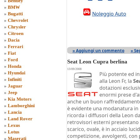
»
Bentley
»
BMW
Noleggio Auto
»
Bugatti
»
Chevrolet
»
Chrysler
»
Citroen
»
Dacia
»
Ferrari
» Aggiungi un commento
» Se
»
Fiat
»
Ford
Seat Leon Cupra berlina
»
Honda
13/09/2008
»
Hyundai
Più potente ed in
»
Infiniti
alla Leon Fr, la
Se
»
Jaguar
dotazioni esclusiv
»
Jeep
enormi prese d'a
»
Kia Motors
anche un buon raffreddamento 
»
Lamborghini
è evidente una modanatura in c
»
Lancia
ricorda i diffusori della Leon d
»
Land Rover
retrovisori esterni presentano
»
Lexus
scarico, ovale, è in acciaio luc
»
Lotus
competizione, avvolgenti, con 
»
Maserati