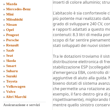
inserti di colore alluminio; st
»
Mazda
»
Mercedes-Benz
L'abitacolo è sia confortevole c
»
Mini
più potente mai realizzato dalla
»
Mitsubishi
grado di sviluppare 240 CV, co
»
Nissan
e rapporti adattati a questo 
»
Opel
contenuti: 8.3 litri di media po
»
Peugeot
scopo di far sentire pienamente
»
Porsche
stati sviluppati dei nuovi siste
»
Renault
»
Saab
»
Seat
Tra le dotazioni troviamo il s
»
Skoda
distribuzione elettronica di f
»
Smart
stabilizzazione ESP (scollegabil
»
Subaru
d'emergenza EBA, controllo di
»
Suzuki
aggiuntive di aiuto alla guida.
»
Toyota
bixeno dotati di sistema avanza
»
Volkswagen
che permette una rotazione asi
»
Volvo
esempio, il faro destro gira di p
»
Altri Marchi
rispettivamente), migliorando la
mentre quello sinistro conserva
Assicurazione e servizi
di
Grazia Dragone