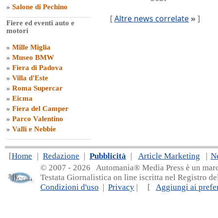
»
Salone di Pechino
[
Altre news correlate
»
]
Fiere ed eventi auto e
motori
»
Mille Miglia
»
Museo BMW
»
Fiera di Padova
»
Villa d'Este
»
Roma Supercar
»
Eicma
»
Fiera del Camper
»
Parco Valentino
»
Valli e Nebbie
[
Home
|
Redazione
|
Pubblicità
|
Article Marketing
|
N
© 2007 - 20
26 Automania® Media Press è un marchio 
Testata Giornalistica on line iscritta nel Registro d
Condizioni d'uso
|
Privacy
| [
Aggiungi ai prefer