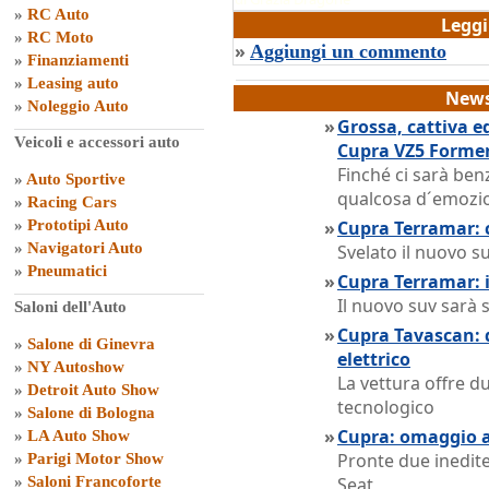
»
RC Auto
Legg
»
RC Moto
»
Aggiungi un commento
»
Finanziamenti
»
Leasing auto
News
»
Noleggio Auto
»
Grossa, cattiva e
Veicoli e accessori auto
Cupra VZ5 Forme
Finché ci sarà ben
»
Auto Sportive
qualcosa d´emozio
»
Racing Cars
»
Prototipi Auto
»
Cupra Terramar: c
»
Navigatori Auto
Svelato il nuovo 
»
Pneumatici
»
Cupra Terramar: 
Il nuovo suv sarà 
Saloni dell'Auto
»
Cupra Tavascan: d
»
Salone di Ginevra
elettrico
»
NY Autoshow
La vettura offre d
»
Detroit Auto Show
tecnologico
»
Salone di Bologna
»
Cupra: omaggio 
»
LA Auto Show
Pronte due inedite
»
Parigi Motor Show
»
Saloni Francoforte
Seat