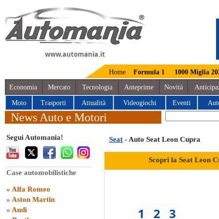
www.automania.it
Home
Formula 1
1000 Miglia 20
Economia
Mercato
Tecnologia
Anteprime
Novità
Anticipa
Moto
Trasporti
Attualità
Videogiochi
Eventi
Aut
News Auto e Motori
Segui Automania!
Seat
- Auto Seat Leon Cupra
Scopri la Seat Leon C
Case automobilistiche
»
Alfa Romeo
»
Aston Martin
1
2
3
»
Audi