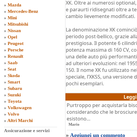
XK. Oltre ai numerosi optional,
»
Mazda
e paraurti ridisegnati oltre a t
»
Mercedes-Benz
cambio lievemente modificati.
»
Mini
»
Mitsubishi
La denominazione XK cominciò i
»
Nissan
periodo post-bellico, grazie al
»
Opel
prestigiosa. Il potente 6 cilind
»
Peugeot
potenza massima di 160 CV, co
»
Porsche
una delle auto più performanti 
»
Renault
ad ulteriori evoluzioni: nel 195
»
Saab
»
Seat
150. Il nome XK fu utilizzato n
»
Skoda
speciale, l’XKSS, una versione 
»
Smart
pochi esemplari.
»
Subaru
di
Grazia Dragone
»
Suzuki
Legg
»
Toyota
Purtroppo per acquistarla bis
»
Volkswagen
considerando che le brosciure
»
Volvo
esistono…
»
Altri Marchi
Mario
Assicurazione e servizi
»
Aggiungi un commento