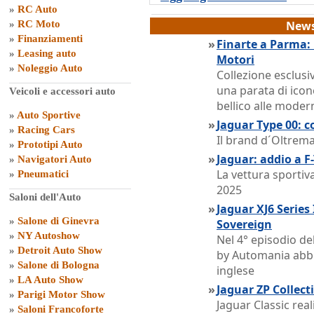
»
RC Auto
»
RC Moto
News
»
Finanziamenti
»
Finarte a Parma:
»
Leasing auto
Motori
»
Noleggio Auto
Collezione esclusi
una parata di icon
Veicoli e accessori auto
bellico alle mode
»
Auto Sportive
»
Jaguar Type 00: c
»
Racing Cars
Il brand d´Oltrema
»
Prototipi Auto
»
Jaguar: addio a F
»
Navigatori Auto
La vettura sportiva
»
Pneumatici
2025
Saloni dell'Auto
»
Jaguar XJ6 Series 
»
Salone di Ginevra
Sovereign
»
NY Autoshow
Nel 4° episodio de
»
Detroit Auto Show
by Automania abb
»
Salone di Bologna
inglese
»
LA Auto Show
»
Jaguar ZP Collect
»
Parigi Motor Show
Jaguar Classic rea
»
Saloni Francoforte