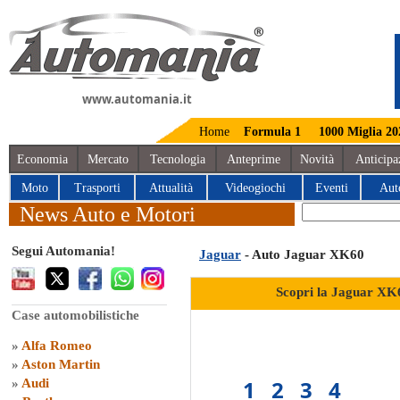
www.automania.it
Home
Formula 1
1000 Miglia 20
Economia
Mercato
Tecnologia
Anteprime
Novità
Anticipa
Moto
Trasporti
Attualità
Videogiochi
Eventi
Aut
News Auto e Motori
Segui Automania!
Jaguar
- Auto Jaguar XK60
Scopri la Jaguar XK
Case automobilistiche
»
Alfa Romeo
»
Aston Martin
1
2
3
4
»
Audi