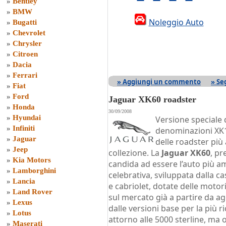
»
Bentley
»
BMW
Noleggio Auto
»
Bugatti
»
Chevrolet
»
Chrysler
»
Citroen
»
Dacia
»
Ferrari
» Aggiungi un commento
» Se
»
Fiat
»
Ford
Jaguar XK60 roadster
»
Honda
30/09/2008
»
Hyundai
Versione speciale d
»
Infiniti
denominazioni XK1
»
Jaguar
delle roadster più 
»
Jeep
collezione. La
Jaguar XK60
, pr
»
Kia Motors
candida ad essere l’auto più a
»
Lamborghini
celebrativa, sviluppata dalla c
»
Lancia
e cabriolet, dotate delle motor
»
Land Rover
sul mercato già a partire da ag
»
Lexus
dalle versioni base per la più r
»
Lotus
attorno alle 5000 sterline, ma o
»
Maserati