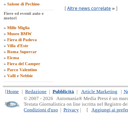
»
Salone di Pechino
[
Altre news correlate
»
]
Fiere ed eventi auto e
motori
»
Mille Miglia
»
Museo BMW
»
Fiera di Padova
»
Villa d'Este
»
Roma Supercar
»
Eicma
»
Fiera del Camper
»
Parco Valentino
»
Valli e Nebbie
[
Home
|
Redazione
|
Pubblicità
|
Article Marketing
|
N
© 2007 - 20
26 Automania® Media Press è un marchio 
Testata Giornalistica on line iscritta nel Registro d
Condizioni d'uso
|
Privacy
| [
Aggiungi ai prefer