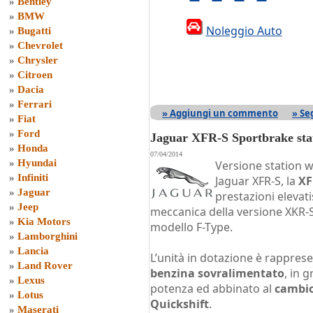
»
Bentley
»
BMW
Noleggio Auto
»
Bugatti
»
Chevrolet
»
Chrysler
»
Citroen
»
Dacia
»
Ferrari
» Aggiungi un commento
» Se
»
Fiat
»
Ford
Jaguar XFR-S Sportbrake sta
»
Honda
07/04/2014
»
Hyundai
Versione station w
»
Infiniti
Jaguar XFR-S, la
XF
»
Jaguar
prestazioni elevat
»
Jeep
meccanica della versione XKR-S
»
Kia Motors
modello F-Type.
»
Lamborghini
»
Lancia
L’unità in dotazione è rappres
»
Land Rover
benzina sovralimentato
, in 
»
Lexus
potenza ed abbinato al
cambio
»
Lotus
Quickshift
.
»
Maserati