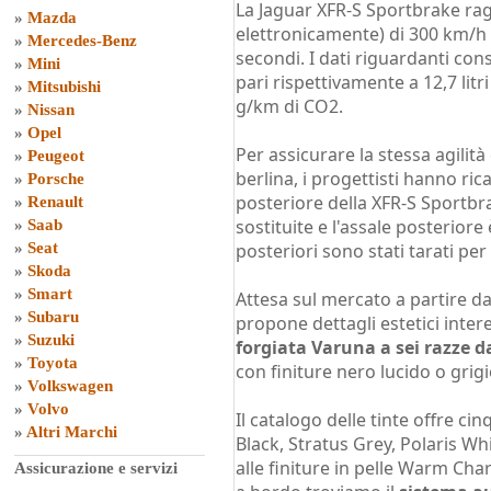
La Jaguar XFR-S Sportbrake rag
»
Mazda
elettronicamente) di 300 km/h 
»
Mercedes-Benz
secondi. I dati riguardanti con
»
Mini
pari rispettivamente a 12,7 lit
»
Mitsubishi
g/km di CO2.
»
Nissan
»
Opel
Per assicurare la stessa agili
»
Peugeot
berlina, i progettisti hanno ric
»
Porsche
posteriore della XFR-S Sportbra
»
Renault
sostituite e l'assale posteriore
»
Saab
»
Seat
posteriori sono stati tarati per
»
Skoda
»
Smart
Attesa sul mercato a partire da
»
Subaru
propone dettagli estetici inter
»
Suzuki
forgiata Varuna a sei razze da
»
Toyota
con finiture nero lucido o grigi
»
Volkswagen
»
Volvo
Il catalogo delle tinte offre cin
»
Altri Marchi
Black, Stratus Grey, Polaris Whi
alle finiture in pelle Warm Charc
Assicurazione e servizi