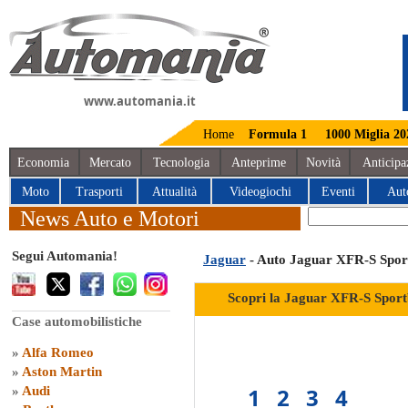
www.automania.it
Home
Formula 1
1000 Miglia 20
Economia
Mercato
Tecnologia
Anteprime
Novità
Anticipa
Moto
Trasporti
Attualità
Videogiochi
Eventi
Aut
News Auto e Motori
Segui Automania!
Jaguar
- Auto Jaguar XFR-S Spor
Scopri la Jaguar XFR-S Sport
Case automobilistiche
»
Alfa Romeo
»
Aston Martin
1
2
3
4
»
Audi