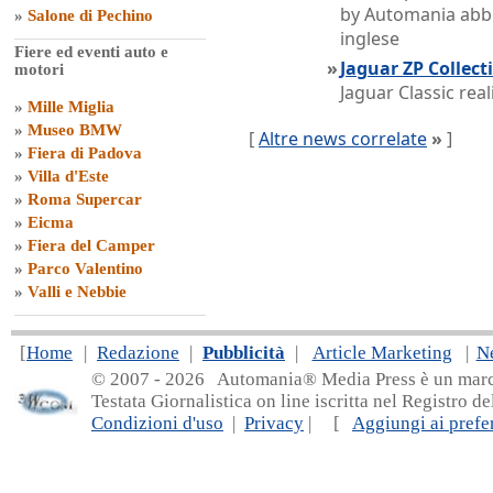
by Automania abb
»
Salone di Pechino
inglese
Fiere ed eventi auto e
»
Jaguar ZP Collect
motori
Jaguar Classic rea
»
Mille Miglia
»
Museo BMW
[
Altre news correlate
»
]
»
Fiera di Padova
»
Villa d'Este
»
Roma Supercar
»
Eicma
»
Fiera del Camper
»
Parco Valentino
»
Valli e Nebbie
[
Home
|
Redazione
|
Pubblicità
|
Article Marketing
|
N
© 2007 - 20
26 Automania® Media Press è un marchio 
Testata Giornalistica on line iscritta nel Registro d
Condizioni d'uso
|
Privacy
| [
Aggiungi ai prefer