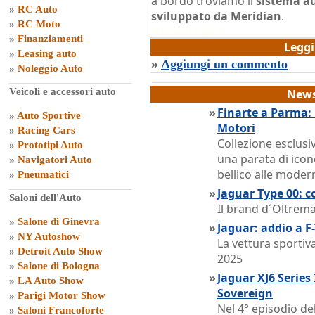
a bordo troviamo il
sistema au
»
RC Auto
sviluppato da Meridian
.
»
RC Moto
di
Grazia Dragone
»
Finanziamenti
Legg
»
Leasing auto
»
Aggiungi un commento
»
Noleggio Auto
Veicoli e accessori auto
News
»
Finarte a Parma:
»
Auto Sportive
Motori
»
Racing Cars
Collezione esclusi
»
Prototipi Auto
una parata di icon
»
Navigatori Auto
bellico alle mode
»
Pneumatici
»
Jaguar Type 00: c
Saloni dell'Auto
Il brand d´Oltrema
»
Salone di Ginevra
»
Jaguar: addio a F
»
NY Autoshow
La vettura sportiva
»
Detroit Auto Show
2025
»
Salone di Bologna
»
Jaguar XJ6 Series 
»
LA Auto Show
Sovereign
»
Parigi Motor Show
Nel 4° episodio de
»
Saloni Francoforte