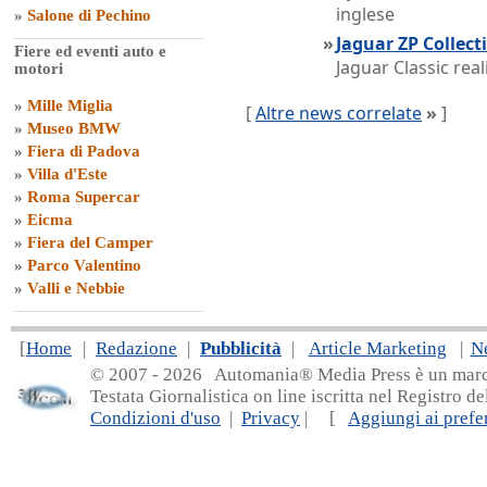
inglese
»
Salone di Pechino
»
Jaguar ZP Collect
Fiere ed eventi auto e
Jaguar Classic rea
motori
»
Mille Miglia
[
Altre news correlate
»
]
»
Museo BMW
»
Fiera di Padova
»
Villa d'Este
»
Roma Supercar
»
Eicma
»
Fiera del Camper
»
Parco Valentino
»
Valli e Nebbie
[
Home
|
Redazione
|
Pubblicità
|
Article Marketing
|
N
© 2007 - 20
26 Automania® Media Press è un marchio 
Testata Giornalistica on line iscritta nel Registro d
Condizioni d'uso
|
Privacy
| [
Aggiungi ai prefer