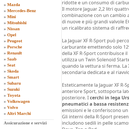
ridotte e un consumo di carbu
»
Mazda
Il motore Jaguar 2,2 litri quattr
»
Mercedes-Benz
combinazione con un cambio au
»
Mini
di nuove e più grandi valvole E
»
Mitsubishi
un ricalibrato sistema di raff
»
Nissan
»
Opel
La Jaguar XF R-Sport può percor
»
Peugeot
carburante emettendo solo 129
»
Porsche
della XF R-Sport contribuisce i
»
Renault
utilizza un Twin Solenoid Start
»
Saab
»
Seat
quando la vettura si ferma. La 
»
Skoda
secondaria dedicata e al riavvi
»
Smart
»
Subaru
Esteticamente la Jaguar XF R-
»
Suzuki
anteriore Sport, sottoporta late
»
Toyota
posteriore. I
cerchi in lega Urs
»
Volkswagen
pneumatici a bassa resisten
»
Volvo
emissioni e le conferiscono un 
»
Altri Marchi
Gli interni della R-Sport prese
includono sedili in pelle scamo
Assicurazione e servizi