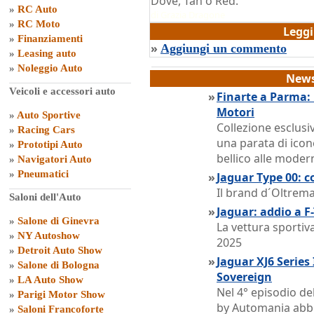
Dove, Tan o Red.
»
RC Auto
di
Grazia Dragone
»
RC Moto
Legg
»
Finanziamenti
»
Aggiungi un commento
»
Leasing auto
»
Noleggio Auto
News
Veicoli e accessori auto
»
Finarte a Parma:
Motori
»
Auto Sportive
Collezione esclusi
»
Racing Cars
una parata di icon
»
Prototipi Auto
bellico alle mode
»
Navigatori Auto
»
Pneumatici
»
Jaguar Type 00: c
Il brand d´Oltrema
Saloni dell'Auto
»
Jaguar: addio a F
»
Salone di Ginevra
La vettura sportiva
»
NY Autoshow
2025
»
Detroit Auto Show
»
Jaguar XJ6 Series 
»
Salone di Bologna
Sovereign
»
LA Auto Show
Nel 4° episodio de
»
Parigi Motor Show
by Automania abb
»
Saloni Francoforte