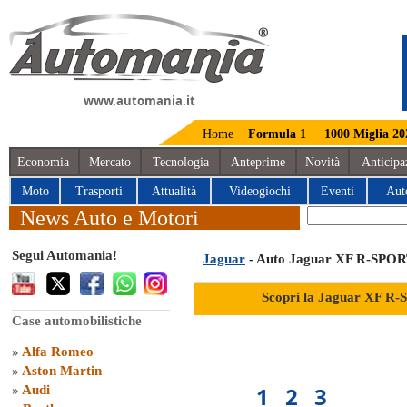
www.automania.it
Home
Formula 1
1000 Miglia 20
Economia
Mercato
Tecnologia
Anteprime
Novità
Anticipa
Moto
Trasporti
Attualità
Videogiochi
Eventi
Aut
News Auto e Motori
Segui Automania!
Jaguar
- Auto Jaguar XF R-SPO
Scopri la Jaguar XF R-
Case automobilistiche
»
Alfa Romeo
»
Aston Martin
1
2
3
»
Audi