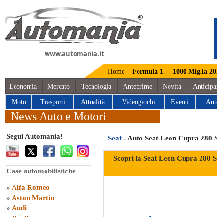
www.automania.it
Home
Formula 1
1000 Miglia 20
Economia
Mercato
Tecnologia
Anteprime
Novità
Anticipa
Moto
Trasporti
Attualità
Videogiochi
Eventi
Aut
News Auto e Motori
Segui Automania!
Seat
- Auto Seat Leon Cupra 280 
Scopri la Seat Leon Cupra 280 
Case automobilistiche
»
Alfa Romeo
»
Aston Martin
»
Audi