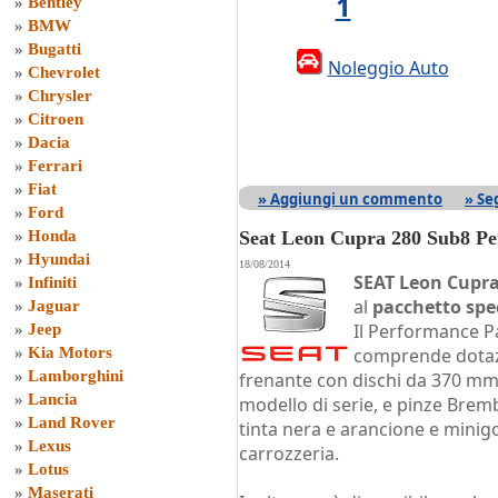
1
»
Bentley
»
BMW
»
Bugatti
Noleggio Auto
»
Chevrolet
»
Chrysler
»
Citroen
»
Dacia
»
Ferrari
»
Fiat
» Aggiungi un commento
» Se
»
Ford
»
Honda
Seat Leon Cupra 280 Sub8 Pe
»
Hyundai
18/08/2014
SEAT Leon Cupra
»
Infiniti
al
pacchetto spe
»
Jaguar
Il Performance P
»
Jeep
»
Kia Motors
comprende dotaz
»
Lamborghini
frenante con dischi da 370 mm,
»
Lancia
modello di serie, e pinze Brem
»
Land Rover
tinta nera e arancione e minigo
»
Lexus
carrozzeria.
»
Lotus
»
Maserati