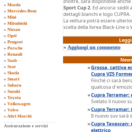
Inoltre, sarà disponibile anche
»
Mazda
Sport Cup 2
. Ed ancora: sedili
»
Mercedes-Benz
dettagli bianchi e logo CUPRA.
»
Mini
La vettura potrà essere ulteri
»
Mitsubishi
scelta della livrea Black-Line o
»
Nissan
di
Grazia Dragone
»
Opel
Legg
»
Peugeot
»
Aggiungi un commento
»
Porsche
»
Renault
News
»
Saab
»
Seat
»
Grossa, cattiva e
»
Skoda
Cupra VZ5 Forme
»
Smart
Finché ci sarà ben
»
Subaru
qualcosa d´emozio
»
Suzuki
»
Cupra Terramar: c
»
Toyota
Svelato il nuovo 
»
Volkswagen
»
Cupra Terramar: 
»
Volvo
Il nuovo suv sarà 
»
Altri Marchi
»
Cupra Tavascan: d
Assicurazione e servizi
elettrico