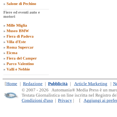
»
Salone di Pechino
Fiere ed eventi auto e
motori
»
Mille Miglia
»
Museo BMW
»
Fiera di Padova
»
Villa d'Este
»
Roma Supercar
»
Eicma
»
Fiera del Camper
»
Parco Valentino
»
Valli e Nebbie
[
Home
|
Redazione
|
Pubblicità
|
Article Marketing
|
N
© 2007 - 20
26 Automania® Media Press è un marchio 
Testata Giornalistica on line iscritta nel Registro d
Condizioni d'uso
|
Privacy
| [
Aggiungi ai prefer