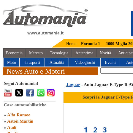
www.automania.it
Home
Formula 1
1000 Miglia 20
Economia
Mercato
Tecnologia
Anteprime
Novità
Anticipa
Moto
Trasporti
Attualità
Videogiochi
Eventi
Aut
News Auto e Motori
Segui Automania!
Jaguar
- Auto Jaguar F-Type R 
Scopri la Jaguar F-Type
Case automobilistiche
»
Alfa Romeo
»
Aston Martin
1
2
3
»
Audi