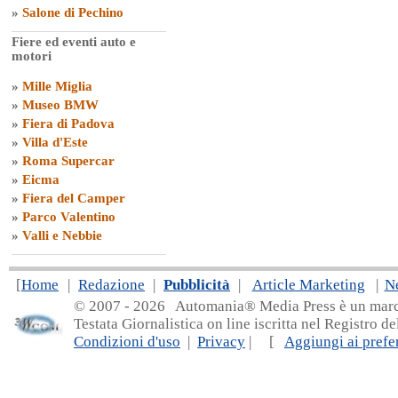
»
Salone di Pechino
Fiere ed eventi auto e
motori
»
Mille Miglia
»
Museo BMW
»
Fiera di Padova
»
Villa d'Este
»
Roma Supercar
»
Eicma
»
Fiera del Camper
»
Parco Valentino
»
Valli e Nebbie
[
Home
|
Redazione
|
Pubblicità
|
Article Marketing
|
N
© 2007 - 20
26 Automania® Media Press è un marchio 
Testata Giornalistica on line iscritta nel Registro d
Condizioni d'uso
|
Privacy
| [
Aggiungi ai prefer