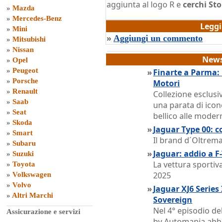
aggiunta al logo R e
cerchi St
»
Mazda
di
Grazia Dragone
»
Mercedes-Benz
Legg
»
Mini
»
Aggiungi un commento
»
Mitsubishi
»
Nissan
News
»
Opel
»
Peugeot
»
Finarte a Parma:
»
Porsche
Motori
»
Renault
Collezione esclusi
»
Saab
una parata di icon
»
Seat
bellico alle mode
»
Skoda
»
Jaguar Type 00: c
»
Smart
Il brand d´Oltrema
»
Subaru
»
Jaguar: addio a F
»
Suzuki
La vettura sportiva
»
Toyota
2025
»
Volkswagen
»
Volvo
»
Jaguar XJ6 Series 
»
Altri Marchi
Sovereign
Nel 4° episodio de
Assicurazione e servizi
by Automania abb