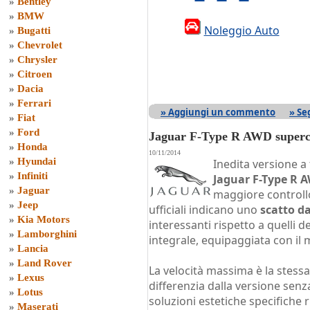
»
Bentley
»
BMW
Noleggio Auto
»
Bugatti
»
Chevrolet
»
Chrysler
»
Citroen
»
Dacia
»
Ferrari
» Aggiungi un commento
» Se
»
Fiat
»
Ford
Jaguar F-Type R AWD super
»
Honda
10/11/2014
»
Hyundai
Inedita versione a 
»
Infiniti
Jaguar F-Type R 
»
Jaguar
maggiore controllo
»
Jeep
ufficiali indicano uno
scatto da
»
Kia Motors
interessanti rispetto a quelli 
»
Lamborghini
integrale, equipaggiata con il
»
Lancia
»
Land Rover
La velocità massima è la stessa
»
Lexus
differenzia dalla versione senz
»
Lotus
soluzioni estetiche specifiche r
»
Maserati