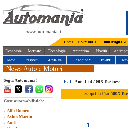
www.automania.it
Home
Formula 1
1000 Miglia 20
Economia
Mercato
Tecnologia
Anteprime
Novità
Anticipa
Moto
Trasporti
Attualità
Videogiochi
Eventi
Aut
News Auto e Motori
Segui Automania!
Fiat
- Auto Fiat 500X Business
Scopri la Fiat 500X Bus
Case automobilistiche
»
Alfa Romeo
»
Aston Martin
1
»
Audi