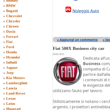
»
Bentley
»
BMW
Noleggio Auto
»
Bugatti
»
Chevrolet
»
Chrysler
»
Citroen
»
Dacia
»
Ferrari
» Aggiungi un commento
» Se
»
Fiat
»
Ford
Fiat 500X Business city car
»
Honda
26/01/2015
»
Hyundai
Dedicata all’u
»
Infiniti
Business
comp
»
Jaguar
compatta di Cas
»
Jeep
partire dall’all
»
Kia Motors
i contenuti di
»
Lamborghini
le esigenze del
»
Lancia
utilizzano l’auto per lavoro.
»
Land Rover
»
Lexus
Stilisticamente si notano i cerch
»
Lotus
argento, i proiettori antinebbi
»
Maserati