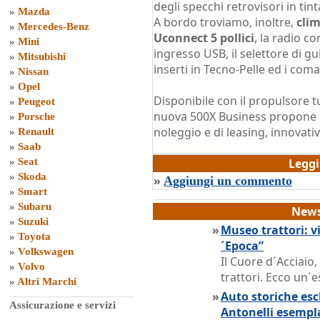
degli specchi retrovisori in tin
»
Mazda
A bordo troviamo, inoltre,
clim
»
Mercedes-Benz
Uconnect 5 pollici
, la radio c
»
Mini
ingresso USB, il selettore di g
»
Mitsubishi
inserti in Tecno-Pelle ed i coma
»
Nissan
»
Opel
Disponibile con il propulsore tu
»
Peugeot
nuova 500X Business propone di
»
Porsche
noleggio e di leasing, innovati
»
Renault
di
Grazia Dragone
»
Saab
»
Seat
Legg
»
Skoda
»
Aggiungi un commento
»
Smart
»
Subaru
News
»
Suzuki
»
Museo trattori: vi
»
Toyota
´Epoca”
»
Volkswagen
Il Cuore d´Acciaio
»
Volvo
trattori. Ecco un´e
»
Altri Marchi
»
Auto storiche escl
Assicurazione e servizi
Antonelli esempl