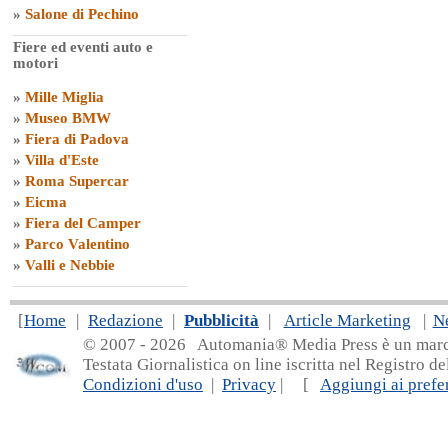
»
Salone di Pechino
Fiere ed eventi auto e
motori
»
Mille Miglia
»
Museo BMW
»
Fiera di Padova
»
Villa d'Este
»
Roma Supercar
»
Eicma
»
Fiera del Camper
»
Parco Valentino
»
Valli e Nebbie
[
Home
|
Redazione
|
Pubblicità
|
Article Marketing
|
N
© 2007 - 20
26 Automania® Media Press è un marchio 
Testata Giornalistica on line iscritta nel Registro d
Condizioni d'uso
|
Privacy
| [
Aggiungi ai prefer