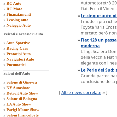
Automotoretrò 202
»
RC Auto
Fiat. Ecco il Vide
»
RC Moto
»
Finanziamenti
»
Le cinque auto pi
»
Leasing auto
I modelli più rich
»
Noleggio Auto
Toyota Yaris Cross,
mercato però non o
Veicoli e accessori auto
»
Fiat 128 un passat
»
Auto Sportive
moderna
»
Racing Cars
L´Ing. Scalera Dom
»
Prototipi Auto
della vecchia Fiat 
»
Navigatori Auto
elegante con linee
»
Pneumatici
»
Le Perle del Sud: 
Saloni dell'Auto
Grande partecipazi
conclusione della 
»
Salone di Ginevra
»
NY Autoshow
[
Altre news correlate
»
]
»
Detroit Auto Show
»
Salone di Bologna
»
LA Auto Show
»
Parigi Motor Show
»
Saloni Francoforte