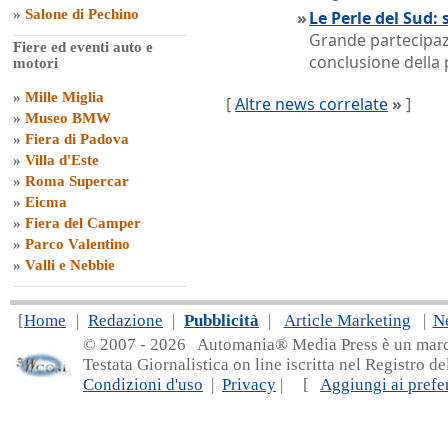
»
Salone di Pechino
»
Le Perle del Sud: 
Grande partecipazi
Fiere ed eventi auto e
conclusione della 
motori
»
Mille Miglia
[
Altre news correlate
»
]
»
Museo BMW
»
Fiera di Padova
»
Villa d'Este
»
Roma Supercar
»
Eicma
»
Fiera del Camper
»
Parco Valentino
»
Valli e Nebbie
[
Home
|
Redazione
|
Pubblicità
|
Article Marketing
|
N
© 2007 - 20
26 Automania® Media Press è un marchio 
Testata Giornalistica on line iscritta nel Registro d
Condizioni d'uso
|
Privacy
| [
Aggiungi ai prefer