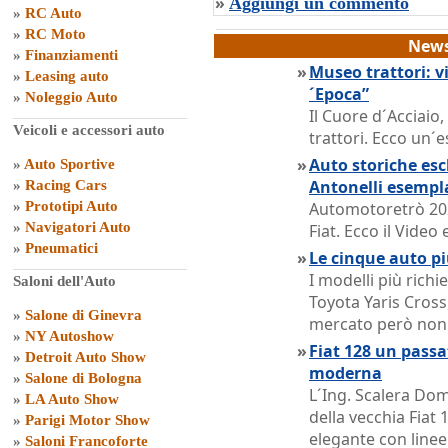
»
Aggiungi un commento
»
RC Auto
»
RC Moto
News
»
Finanziamenti
»
Museo trattori: vi
»
Leasing auto
´Epoca”
»
Noleggio Auto
Il Cuore d´Acciaio
Veicoli e accessori auto
trattori. Ecco un´e
»
Auto storiche escl
»
Auto Sportive
Antonelli esempl
»
Racing Cars
»
Prototipi Auto
Automotoretrò 202
»
Navigatori Auto
Fiat. Ecco il Vide
»
Pneumatici
»
Le cinque auto pi
I modelli più rich
Saloni dell'Auto
Toyota Yaris Cross,
»
Salone di Ginevra
mercato però non o
»
NY Autoshow
»
Fiat 128 un passat
»
Detroit Auto Show
moderna
»
Salone di Bologna
L´Ing. Scalera Dom
»
LA Auto Show
della vecchia Fiat 
»
Parigi Motor Show
elegante con linee
»
Saloni Francoforte