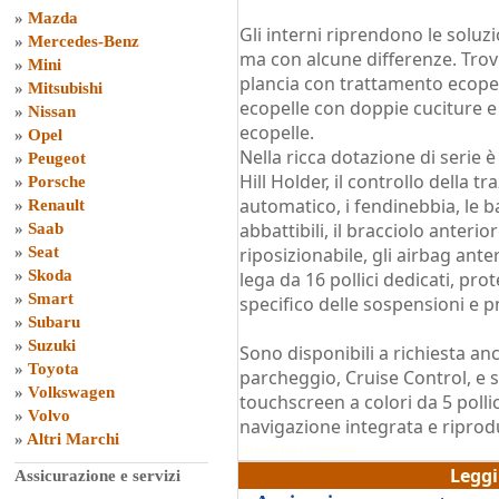
»
Mazda
Gli interni riprendono le soluz
»
Mercedes-Benz
ma con alcune differenze. Tro
»
Mini
plancia con trattamento ecopell
»
Mitsubishi
ecopelle con doppie cuciture e
»
Nissan
ecopelle.
»
Opel
Nella ricca dotazione di serie è
»
Peugeot
Hill Holder, il controllo della t
»
Porsche
automatico, i fendinebbia, le ba
»
Renault
abbattibili, il bracciolo anterior
»
Saab
»
Seat
riposizionabile, gli airbag anteri
»
Skoda
lega da 16 pollici dedicati, pro
»
Smart
specifico delle sospensioni e p
»
Subaru
»
Suzuki
Sono disponibili a richiesta anc
»
Toyota
parcheggio, Cruise Control, e
»
Volkswagen
touchscreen a colori da 5 polli
»
Volvo
navigazione integrata e riprodu
»
Altri Marchi
di
Grazia Dragone
Legg
Assicurazione e servizi