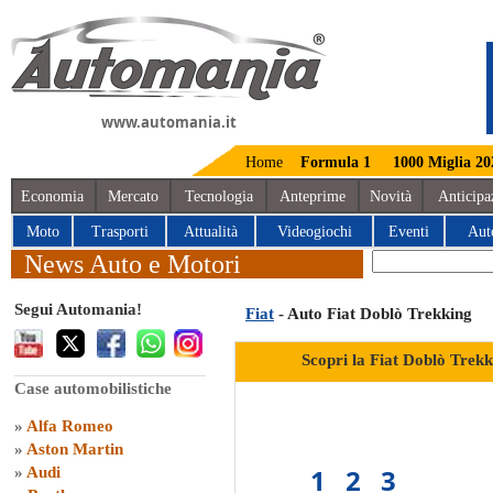
www.automania.it
Home
Formula 1
1000 Miglia 20
Economia
Mercato
Tecnologia
Anteprime
Novità
Anticipa
Moto
Trasporti
Attualità
Videogiochi
Eventi
Aut
News Auto e Motori
Segui Automania!
Fiat
- Auto Fiat Doblò Trekking
Scopri la Fiat Doblò Tre
Case automobilistiche
»
Alfa Romeo
»
Aston Martin
1
2
3
»
Audi