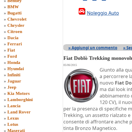
»
Bentley
»
BMW
Noleggio Auto
»
Bugatti
»
Chevrolet
»
Chrysler
»
Citroen
»
Dacia
»
Ferrari
» Aggiungi un commento
» Se
»
Fiat
»
Ford
Fiat Doblò Trekking monovo
»
Honda
05/06/2015
»
Hyundai
Giunto alla qu
»
Infiniti
a percorrere la
»
Jaguar
nuovo
Fiat Do
»
Jeep
ma dal look in
»
Kia Motors
abbinamento co
»
Lamborghini
120 CV), il nu
»
Lancia
per la presenza di specifiche 
»
Land Rover
Trekking, un assetto rialzato 
»
Lexus
consente di affrontare anche p
»
Lotus
tinta Bronzo Magnetico.
»
Maserati