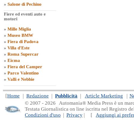
»
Salone di Pechino
Fiere ed eventi auto e
motori
»
Mille Miglia
»
Museo BMW
»
Fiera di Padova
»
Villa d'Este
»
Roma Supercar
»
Eicma
»
Fiera del Camper
»
Parco Valentino
»
Valli e Nebbie
[
Home
|
Redazione
|
Pubblicità
|
Article Marketing
|
N
© 2007 - 20
26 Automania® Media Press è un marchio 
Testata Giornalistica on line iscritta nel Registro d
Condizioni d'uso
|
Privacy
| [
Aggiungi ai prefer