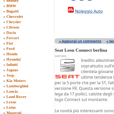
»
Bentley
»
BMW
Noleggio Auto
»
Bugatti
»
Chevrolet
»
Chrysler
»
Citroen
»
Dacia
»
Ferrari
» Aggiungi un commento
» Se
»
Fiat
»
Ford
Seat Leon Connect berlina
»
Honda
14/07/2015
»
Hyundai
Inedito allestime
»
Infiniti
soprattutto sull’
»
Jaguar
clientela giovane
»
Jeep
ultime tendenze i
»
Kia Motors
per la 5 porte che per la ST, l’a
»
Lamborghini
versione FR. Questa versione si 
»
Lancia
lega da 17 pollici, calotte degl
»
Land Rover
logo Connect sul montante.
»
Lexus
»
Lotus
Le novità più interessanti son
»
Maserati