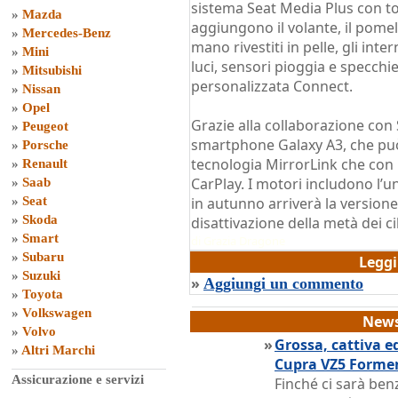
sistema Seat Media Plus con tou
»
Mazda
aggiungono il volante, il pomel
»
Mercedes-Benz
mano rivestiti in pelle, gli intern
»
Mini
luci, sensori pioggia e specchi
»
Mitsubishi
personalizzata Connect.
»
Nissan
»
Opel
Grazie alla collaborazione con
»
Peugeot
smartphone Galaxy A3, che può
»
Porsche
tecnologia MirrorLink che con
»
Renault
CarPlay. I motori includono l’u
»
Saab
»
Seat
in autunno arriverà la versione
»
Skoda
disattivazione della metà dei cil
»
Smart
di
Grazia Dragone
»
Subaru
Legg
»
Suzuki
»
Aggiungi un commento
»
Toyota
»
Volkswagen
News
»
Volvo
»
Grossa, cattiva e
»
Altri Marchi
Cupra VZ5 Forme
Assicurazione e servizi
Finché ci sarà ben