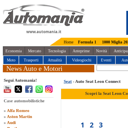
www.automania.it
Home
Formula 1
1000 Miglia 20
Economia
Mercato
Tecnologia
Anteprime
Novità
Anticipa
Moto
Trasporti
Attualità
Videogiochi
Eventi
Aut
News Auto e Motori
Segui Automania!
Seat
- Auto Seat Leon Connect
Scopri la Seat Leon Co
Case automobilistiche
»
Alfa Romeo
»
Aston Martin
1
2
3
»
Audi