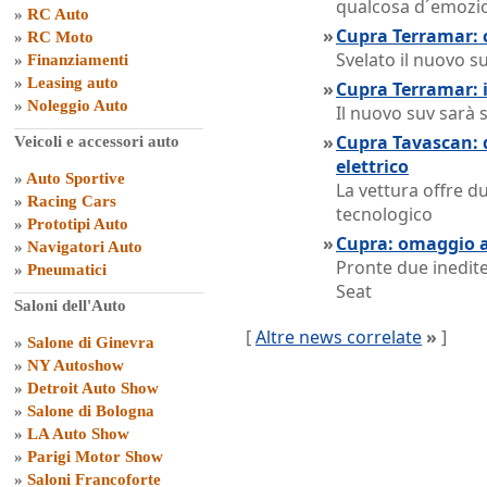
qualcosa d´emozio
»
RC Auto
»
Cupra Terramar: c
»
RC Moto
Svelato il nuovo 
»
Finanziamenti
»
Leasing auto
»
Cupra Terramar: 
»
Noleggio Auto
Il nuovo suv sarà 
»
Cupra Tavascan: d
Veicoli e accessori auto
elettrico
»
Auto Sportive
La vettura offre d
»
Racing Cars
tecnologico
»
Prototipi Auto
»
Cupra: omaggio 
»
Navigatori Auto
Pronte due inedite
»
Pneumatici
Seat
Saloni dell'Auto
[
Altre news correlate
»
]
»
Salone di Ginevra
»
NY Autoshow
»
Detroit Auto Show
»
Salone di Bologna
»
LA Auto Show
»
Parigi Motor Show
»
Saloni Francoforte