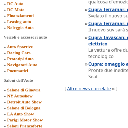
qualcosa d´emozio
»
RC Auto
»
Cupra Terramar: c
»
RC Moto
Svelato il nuovo 
»
Finanziamenti
»
Leasing auto
»
Cupra Terramar: 
»
Noleggio Auto
Il nuovo suv sarà 
»
Cupra Tavascan: d
Veicoli e accessori auto
elettrico
»
Auto Sportive
La vettura offre d
»
Racing Cars
tecnologico
»
Prototipi Auto
»
Cupra: omaggio 
»
Navigatori Auto
Pronte due inedite
»
Pneumatici
Seat
Saloni dell'Auto
[
Altre news correlate
»
]
»
Salone di Ginevra
»
NY Autoshow
»
Detroit Auto Show
»
Salone di Bologna
»
LA Auto Show
»
Parigi Motor Show
»
Saloni Francoforte