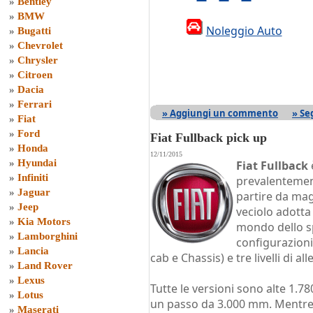
»
Bentley
»
BMW
Noleggio Auto
»
Bugatti
»
Chevrolet
»
Chrysler
»
Citroen
»
Dacia
»
Ferrari
» Aggiungi un commento
» Se
»
Fiat
»
Ford
Fiat Fullback pick up
»
Honda
12/11/2015
»
Hyundai
Fiat Fullback
»
Infiniti
prevalentemen
»
Jaguar
partire da magg
»
Jeep
veciolo adotta
»
Kia Motors
mondo dello sp
»
Lamborghini
configurazioni
»
Lancia
cab e Chassis) e tre livelli di al
»
Land Rover
»
Lexus
Tutte le versioni sono alte 1.
»
Lotus
un passo da 3.000 mm. Mentre 
»
Maserati