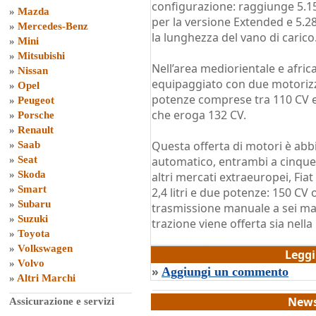
configurazione: raggiunge 5.1
»
Mazda
per la versione Extended e 5.2
»
Mercedes-Benz
la lunghezza del vano di carico
»
Mini
»
Mitsubishi
Nell’area mediorientale e africa
»
Nissan
equipaggiato con due motorizzazi
»
Opel
potenze comprese tra 110 CV e 1
»
Peugeot
che eroga 132 CV.
»
Porsche
»
Renault
Questa offerta di motori è abb
»
Saab
»
Seat
automatico, entrambi a cinque 
»
Skoda
altri mercati extraeuropei, Fia
»
Smart
2,4 litri e due potenze: 150 CV 
»
Subaru
trasmissione manuale a sei ma
»
Suzuki
trazione viene offerta sia nell
»
Toyota
di
Grazia Dragone
»
Volkswagen
Legg
»
Volvo
»
Aggiungi un commento
»
Altri Marchi
News
Assicurazione e servizi