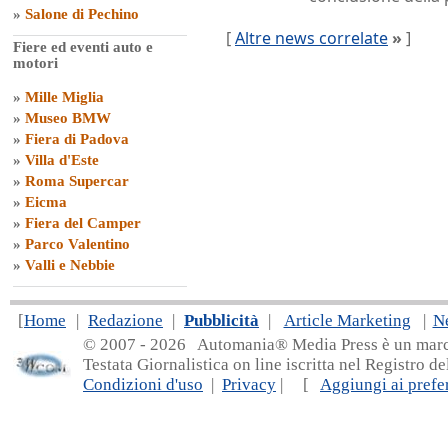
»
Salone di Pechino
[
Altre news correlate
»
]
Fiere ed eventi auto e
motori
»
Mille Miglia
»
Museo BMW
»
Fiera di Padova
»
Villa d'Este
»
Roma Supercar
»
Eicma
»
Fiera del Camper
»
Parco Valentino
»
Valli e Nebbie
[
Home
|
Redazione
|
Pubblicità
|
Article Marketing
|
N
© 2007 - 20
26 Automania® Media Press è un marchio 
Testata Giornalistica on line iscritta nel Registro d
Condizioni d'uso
|
Privacy
| [
Aggiungi ai prefer