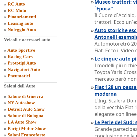
»
Museo trattori: vi
»
RC Auto
´Epoca”
»
RC Moto
Il Cuore d´Acciaio
»
Finanziamenti
trattori. Ecco un´e
»
Leasing auto
»
Auto storiche escl
»
Noleggio Auto
Antonelli esempl
Veicoli e accessori auto
Automotoretrò 202
Fiat. Ecco il Vide
»
Auto Sportive
»
Racing Cars
»
Le cinque auto pi
»
Prototipi Auto
I modelli più rich
»
Navigatori Auto
Toyota Yaris Cross,
»
Pneumatici
mercato però non o
Saloni dell'Auto
»
Fiat 128 un passat
moderna
»
Salone di Ginevra
L´Ing. Scalera Dom
»
NY Autoshow
della vecchia Fiat 
»
Detroit Auto Show
elegante con linee
»
Salone di Bologna
»
Le Perle del Sud: 
»
LA Auto Show
Grande partecipazi
»
Parigi Motor Show
»
Saloni Francoforte
conclusione della 