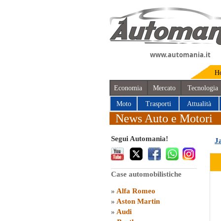
www.automania.it
H
Economia
Mercato
Tecnologia
Moto
Trasporti
Attualità
News Auto e Motori
Segui Automania!
J
Case automobilistiche
»
Alfa Romeo
»
Aston Martin
»
Audi