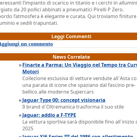
eressanti l’impianto di scarico in titanio e i cerchi in allumin
rgiato da 20 pollici abbinati a pneumatici Pirelli P Zero.
bordo l’atmosfera è elegante e curata. Qui troviamo finiture
luminio e sedili trapuntati.
razia Dragone
Leggi Commenti
Aggiungi un commento
News Correlate
»
Finarte a Parma: Un Viaggio nel Tempo tra Cur
Motori
Collezione esclusiva di vetture vendute all´Asta c
una parata di icone che spaziano dal fascino pre-
bellico alle moderne Supercars
»
Jaguar Type 00: concept visionaria
Il brand d´Oltremanica trasforma il suo stile
»
Jaguar: addio a F-TYPE
La vettura sportiva sarà disponibile fino all´inizio 
2025
»
Jaguar XJ6 Series III del 1986 con allestimento