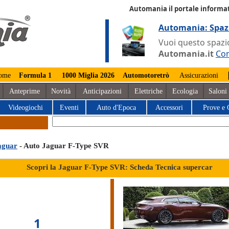
Automania il portale informat
Automania: Spaz
Vuoi questo spazio
Automania.it
Con
ome
Formula 1
1000 Miglia 2026
Automotoretrò
Assicurazioni
Anteprime
Novità
Anticipazioni
Elettriche
Ecologia
Saloni
Videogiochi
Eventi
Auto d'Epoca
Accessori
Prove e 
aguar
- Auto Jaguar F-Type SVR
Scopri la Jaguar F-Type SVR: Scheda Tecnica supercar
1