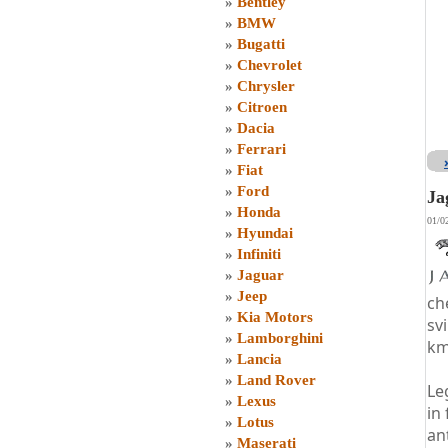
»
Bentley
»
BMW
»
Bugatti
»
Chevrolet
»
Chrysler
»
Citroen
»
Dacia
»
Ferrari
»
Fiat
»
Ford
Ja
»
Honda
01/0
»
Hyundai
»
Infiniti
»
Jaguar
»
Jeep
che
»
Kia Motors
sv
»
Lamborghini
km
»
Lancia
»
Land Rover
Le
»
Lexus
in
»
Lotus
an
»
Maserati