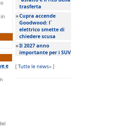
io
trasferta
»
Cupra accende
 in
Goodwood: l´
elettrico smette di
chiedere scusa
»
Il 2027 anno
importante per i SUV
ve e
[
Tutte le news
» ]
on
del