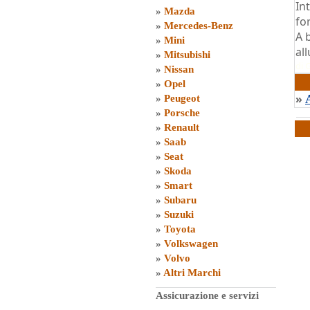
Int
»
Mazda
fo
»
Mercedes-Benz
A 
»
Mini
al
»
Mitsubishi
di
G
»
Nissan
»
Opel
»
»
Peugeot
»
Porsche
»
Renault
»
Saab
»
Seat
»
Skoda
»
Smart
»
Subaru
»
Suzuki
»
Toyota
»
Volkswagen
»
Volvo
»
Altri Marchi
Assicurazione e servizi