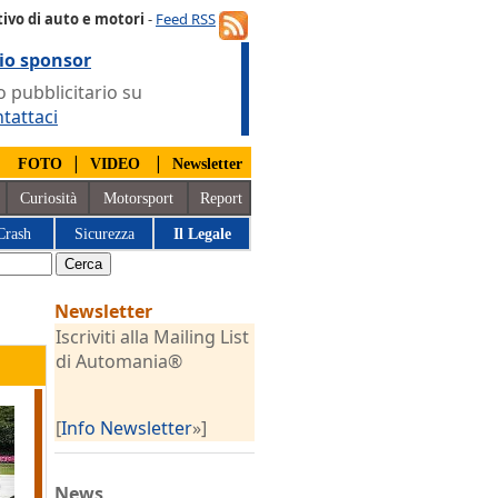
ivo di auto e motori
-
Feed RSS
io sponsor
 pubblicitario su
tattaci
|
|
|
FOTO
VIDEO
Newsletter
Curiosità
Motorsport
Report
Crash
Sicurezza
Il Legale
Newsletter
Iscriviti alla Mailing List
di Automania®
[
Info Newsletter
»]
News