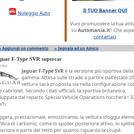
Il TUO Banner QUI
Noleggio Auto
Vuoi promuovere la tua attiv
su
Automania.it
? Che aspe
contattaci
» Aggiungi un commento
» Segnala ad un Amico
guar F-Type SVR supercar
2/2016
Jaguar F-Type SVR
è la versione più sportiva della
gamma. Attesa sulle strade a partire dall’estate 20
vettura sarà proposta sia nella configurazione c
 cabriolet. Secondo i dati ufficiali, la sportiva britannica,
iluppata dal reparto Special Vehicle Operations toccherà i 3
/h.
ggera, prestazionale, emozionante, la vettura sfoggia eleme
 fibra di carbonio, come lo spoiler posteriore attivo, lo splitt
teriore e parte del tetto per quanto riguarda la coupé.