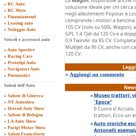
La
Wagon
, disponibile anche n
»
RC Auto
soluzione ideale per chi cerca a
»
RC Moto
negli allestimenti Popstar e 
»
Finanziamenti
comprende i motori a benzina 1
»
Leasing auto
105 CV (solo su 500L Wagon); 
»
Noleggio Auto
GPL 1.4 TJet da 120 Cv e a do
Veicoli e accessori auto
0.9 TwinAir da 85 CV. Completan
MultiJet da 95 CV, anche con ca
»
Auto Sportive
120 CV.
»
Racing Cars
di
Grazia Dragone
»
Prototipi Auto
Legg
»
Navigatori Auto
»
Aggiungi un commento
»
Pneumatici
Saloni dell'Auto
News
»
Museo trattori: vi
»
Salone di Ginevra
´Epoca”
»
NY Autoshow
Il Cuore d´Acciaio
»
Detroit Auto Show
trattori. Ecco un´e
»
Salone di Bologna
»
LA Auto Show
»
Auto storiche escl
»
Parigi Motor Show
Antonelli esempl
»
Saloni Francoforte