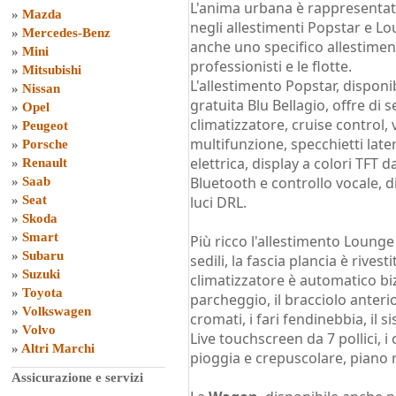
L'anima urbana è rappresentat
»
Mazda
negli allestimenti Popstar e L
»
Mercedes-Benz
anche uno specifico allestimen
»
Mini
professionisti e le flotte.
»
Mitsubishi
L'allestimento Popstar, dispon
»
Nissan
gratuita Blu Bellagio, offre di s
»
Opel
climatizzatore, cruise control,
»
Peugeot
multifunzione, specchietti later
»
Porsche
elettrica, display a colori TFT 
»
Renault
Bluetooth e controllo vocale, 
»
Saab
»
Seat
luci DRL.
»
Skoda
»
Smart
Più ricco l'allestimento Lounge
»
Subaru
sedili, la fascia plancia è rivest
»
Suzuki
climatizzatore è automatico biz
»
Toyota
parcheggio, il bracciolo anteriore
»
Volkswagen
cromati, i fari fendinebbia, il
»
Volvo
Live touchscreen da 7 pollici, i 
»
Altri Marchi
pioggia e crepuscolare, piano 
Assicurazione e servizi