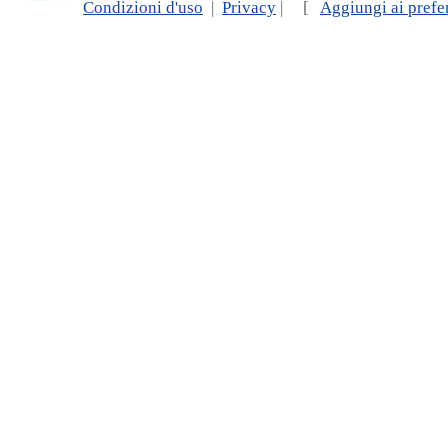
Condizioni d'uso
|
Privacy
| [
Aggiungi ai prefer