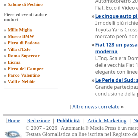
Automotoretrò 202
»
Salone di Pechino
Fiat. Ecco il Vide
Fiere ed eventi auto e
»
Le cinque auto pi
motori
I modelli più rich
Toyota Yaris Cross,
»
Mille Miglia
mercato però non o
»
Museo BMW
»
Fiera di Padova
»
Fiat 128 un passat
»
Villa d'Este
moderna
»
Roma Supercar
L´Ing. Scalera Dom
»
Eicma
della vecchia Fiat 
»
Fiera del Camper
elegante con linee
»
Parco Valentino
»
Le Perle del Sud: 
»
Valli e Nebbie
Grande partecipazi
conclusione della 
[
Altre news correlate
»
]
[
Home
|
Redazione
|
Pubblicità
|
Article Marketing
|
N
© 2007 - 20
26 Automania® Media Press è un marchio 
Testata Giornalistica on line iscritta nel Registro d