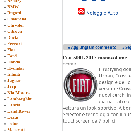
»
Bentley
»
BMW
Noleggio Auto
»
Bugatti
»
Chevrolet
»
Chrysler
»
Citroen
»
Dacia
»
Ferrari
» Aggiungi un commento
» Se
»
Fiat
»
Ford
Fiat 500L 2017 monovolume
»
Honda
23/05/2017
»
Hyundai
Il restyling del
»
Infiniti
Urban, Cross 
»
Jaguar
design e del l
»
Jeep
versione
Cros
»
Kia Motors
nuovi cerchi in
»
Lamborghini
diamantati e gr
»
Lancia
vettura un look sportivo. A b
»
Land Rover
Selector e tecnologia con il n
»
Lexus
touchscreen da 7 pollici.
»
Lotus
»
Maserati