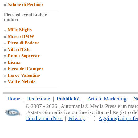
»
Salone di Pechino
Fiere ed eventi auto e
motori
»
Mille Miglia
»
Museo BMW
»
Fiera di Padova
»
Villa d'Este
»
Roma Supercar
»
Eicma
»
Fiera del Camper
»
Parco Valentino
»
Valli e Nebbie
[
Home
|
Redazione
|
Pubblicità
|
Article Marketing
|
N
© 2007 - 20
26 Automania® Media Press è un marchio 
Testata Giornalistica on line iscritta nel Registro d
Condizioni d'uso
|
Privacy
| [
Aggiungi ai prefer