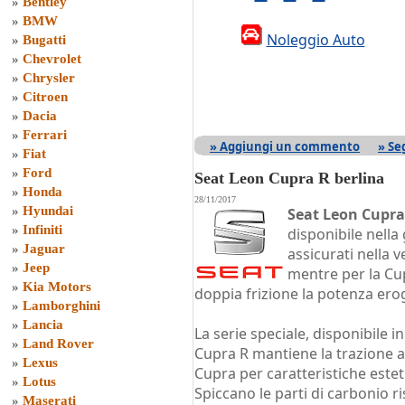
»
Bentley
»
BMW
Noleggio Auto
»
Bugatti
»
Chevrolet
»
Chrysler
»
Citroen
»
Dacia
»
Ferrari
» Aggiungi un commento
» Se
»
Fiat
»
Ford
Seat Leon Cupra R berlina
»
Honda
28/11/2017
»
Hyundai
Seat Leon Cupra
»
Infiniti
disponibile nella
»
Jaguar
assicurati nella
»
Jeep
mentre per la Cu
»
Kia Motors
doppia frizione la potenza erog
»
Lamborghini
»
Lancia
La serie speciale, disponibile i
»
Land Rover
Cupra R mantiene la trazione an
»
Lexus
Cupra per caratteristiche estet
»
Lotus
Spiccano le parti di carbonio ri
»
Maserati