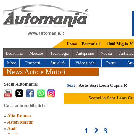
www.automania.it
Home
Formula 1
1000 Miglia 20
Economia
Mercato
Tecnologia
Anteprime
Novità
Anticipa
Moto
Trasporti
Attualità
Videogiochi
Eventi
Aut
News Auto e Motori
Segui Automania!
Seat
- Auto Seat Leon Cupra R
Scopri la Seat Leon Cu
Case automobilistiche
»
Alfa Romeo
»
Aston Martin
1
2
3
»
Audi