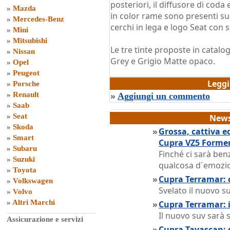
posteriori, il diffusore di coda 
»
Mazda
in color rame sono presenti su 
»
Mercedes-Benz
cerchi in lega e logo Seat con s
»
Mini
»
Mitsubishi
Le tre tinte proposte in catalo
»
Nissan
Grey e Grigio Matte opaco.
»
Opel
di
Grazia Dragone
»
Peugeot
Legg
»
Porsche
»
Renault
»
Aggiungi un commento
»
Saab
»
Seat
News
»
Skoda
»
Grossa, cattiva e
»
Smart
Cupra VZ5 Forme
»
Subaru
Finché ci sarà ben
»
Suzuki
qualcosa d´emozio
»
Toyota
»
Cupra Terramar: c
»
Volkswagen
Svelato il nuovo 
»
Volvo
»
Altri Marchi
»
Cupra Terramar: 
Il nuovo suv sarà 
Assicurazione e servizi
»
Cupra Tavascan: d