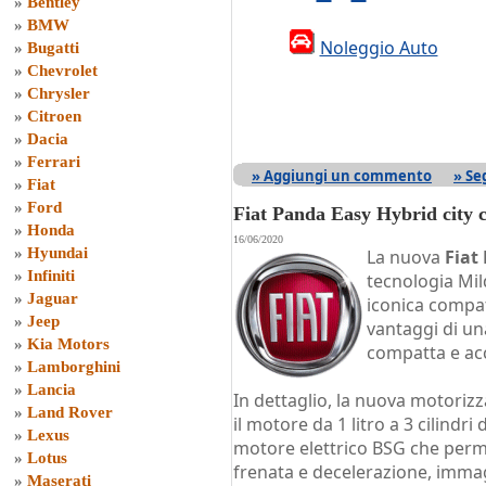
»
Bentley
»
BMW
Noleggio Auto
»
Bugatti
»
Chevrolet
»
Chrysler
»
Citroen
»
Dacia
»
Ferrari
» Aggiungi un commento
» Se
»
Fiat
»
Ford
Fiat Panda Easy Hybrid city 
»
Honda
16/06/2020
»
Hyundai
La nuova
Fiat
»
Infiniti
tecnologia Mil
»
Jaguar
iconica compat
»
Jeep
vantaggi di un
»
Kia Motors
compatta e acc
»
Lamborghini
»
Lancia
In dettaglio, la nuova motoriz
»
Land Rover
il motore da 1 litro a 3 cilindri
»
Lexus
motore elettrico BSG che perme
»
Lotus
frenata e decelerazione, immaga
»
Maserati