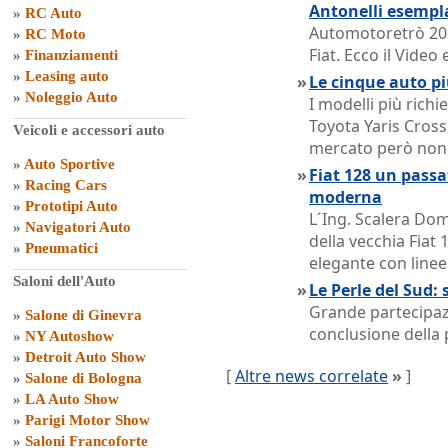
Antonelli esempl
»
RC Auto
Automotoretrò 202
»
RC Moto
Fiat. Ecco il Vide
»
Finanziamenti
»
Leasing auto
»
Le cinque auto pi
»
Noleggio Auto
I modelli più rich
Toyota Yaris Cross,
Veicoli e accessori auto
mercato però non o
»
Auto Sportive
»
Fiat 128 un passat
»
Racing Cars
moderna
»
Prototipi Auto
L´Ing. Scalera Dom
»
Navigatori Auto
della vecchia Fiat 
»
Pneumatici
elegante con linee
Saloni dell'Auto
»
Le Perle del Sud: 
Grande partecipazi
»
Salone di Ginevra
conclusione della 
»
NY Autoshow
»
Detroit Auto Show
[
Altre news correlate
»
]
»
Salone di Bologna
»
LA Auto Show
»
Parigi Motor Show
»
Saloni Francoforte