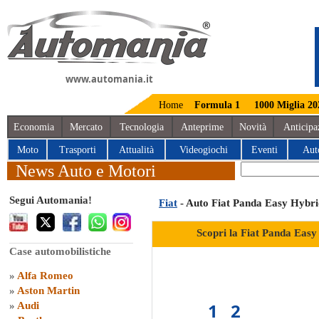
www.automania.it
Home
Formula 1
1000 Miglia 20
Economia
Mercato
Tecnologia
Anteprime
Novità
Anticipa
Moto
Trasporti
Attualità
Videogiochi
Eventi
Aut
News Auto e Motori
Segui Automania!
Fiat
- Auto Fiat Panda Easy Hybri
Scopri la Fiat Panda Easy
Case automobilistiche
»
Alfa Romeo
»
Aston Martin
1
2
»
Audi