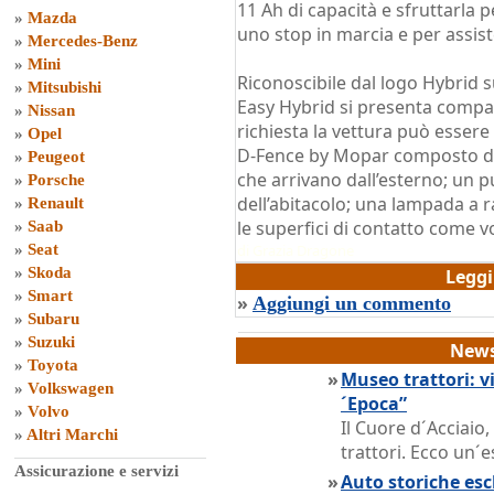
11 Ah di capacità e sfruttarla 
»
Mazda
uno stop in marcia e per assist
»
Mercedes-Benz
»
Mini
Riconoscibile dal logo Hybrid s
»
Mitsubishi
Easy Hybrid si presenta compatt
»
Nissan
richiesta la vettura può esser
»
Opel
D-Fence by Mopar composto da: 
»
Peugeot
che arrivano dall’esterno; un pur
»
Porsche
dell’abitacolo; una lampada a r
»
Renault
le superfici di contatto come vo
»
Saab
»
Seat
di
Grazia Dragone
»
Skoda
Legg
»
Smart
»
Aggiungi un commento
»
Subaru
»
Suzuki
News
»
Toyota
»
Museo trattori: vi
»
Volkswagen
´Epoca”
»
Volvo
Il Cuore d´Acciaio
»
Altri Marchi
trattori. Ecco un´e
Assicurazione e servizi
»
Auto storiche escl