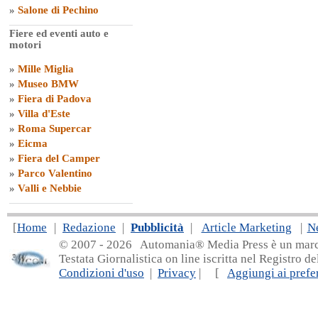
»
Salone di Pechino
Fiere ed eventi auto e
motori
»
Mille Miglia
»
Museo BMW
»
Fiera di Padova
»
Villa d'Este
»
Roma Supercar
»
Eicma
»
Fiera del Camper
»
Parco Valentino
»
Valli e Nebbie
[
Home
|
Redazione
|
Pubblicità
|
Article Marketing
|
N
© 2007 - 20
26 Automania® Media Press è un marchio 
Testata Giornalistica on line iscritta nel Registro d
Condizioni d'uso
|
Privacy
| [
Aggiungi ai prefer