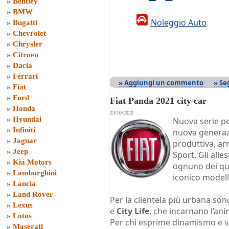
»
Bentley
»
BMW
Noleggio Auto
»
Bugatti
»
Chevrolet
»
Chrysler
»
Citroen
»
Dacia
»
Ferrari
» Aggiungi un commento
» Se
»
Fiat
»
Ford
Fiat Panda 2021 city car
»
Honda
23/10/2020
»
Hyundai
Nuova serie pe
»
Infiniti
nuova generazi
»
Jaguar
produttiva, ar
»
Jeep
Sport. Gli alle
»
Kia Motors
ognuno dei qua
»
Lamborghini
iconico modell
»
Lancia
»
Land Rover
Per la clientela più urbana so
»
Lexus
e
City Life
, che incarnano l’ani
»
Lotus
Per chi esprime dinamismo e sp
»
Maserati