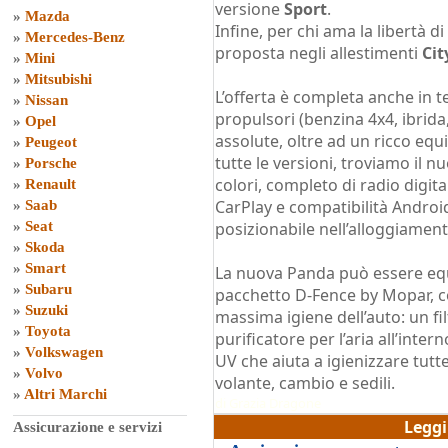
versione
Sport
.
»
Mazda
Infine, per chi ama la libertà 
»
Mercedes-Benz
proposta negli allestimenti
Cit
»
Mini
»
Mitsubishi
L’offerta è completa anche in te
»
Nissan
propulsori (benzina 4x4, ibrida
»
Opel
assolute, oltre ad un ricco eq
»
Peugeot
tutte le versioni, troviamo il 
»
Porsche
colori, completo di radio digit
»
Renault
CarPlay e compatibilità Andro
»
Saab
»
Seat
posizionabile nell’alloggiament
»
Skoda
»
Smart
La nuova Panda può essere equi
»
Subaru
pacchetto D-Fence by Mopar, co
»
Suzuki
massima igiene dell’auto: un fil
»
Toyota
purificatore per l’aria all’inte
»
Volkswagen
UV che aiuta a igienizzare tutt
»
Volvo
volante, cambio e sedili.
»
Altri Marchi
di
Grazia Dragone
Legg
Assicurazione e servizi