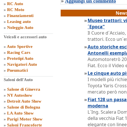
»
Aggiungi un commento
»
RC Auto
»
RC Moto
News
»
Finanziamenti
»
Museo trattori: vi
»
Leasing auto
´Epoca”
»
Noleggio Auto
Il Cuore d´Acciaio
Veicoli e accessori auto
trattori. Ecco un´e
»
Auto storiche escl
»
Auto Sportive
Antonelli esempl
»
Racing Cars
»
Prototipi Auto
Automotoretrò 202
»
Navigatori Auto
Fiat. Ecco il Vide
»
Pneumatici
»
Le cinque auto pi
I modelli più rich
Saloni dell'Auto
Toyota Yaris Cross,
»
Salone di Ginevra
mercato però non o
»
NY Autoshow
»
Fiat 128 un passat
»
Detroit Auto Show
moderna
»
Salone di Bologna
L´Ing. Scalera Dom
»
LA Auto Show
della vecchia Fiat 
»
Parigi Motor Show
elegante con linee
»
Saloni Francoforte