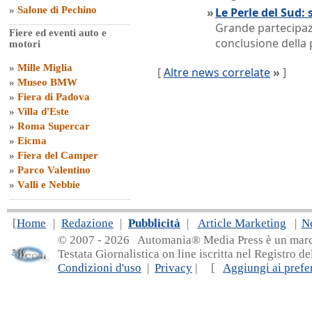
»
Salone di Pechino
»
Le Perle del Sud: 
Grande partecipazi
Fiere ed eventi auto e
conclusione della 
motori
»
Mille Miglia
[
Altre news correlate
»
]
»
Museo BMW
»
Fiera di Padova
»
Villa d'Este
»
Roma Supercar
»
Eicma
»
Fiera del Camper
»
Parco Valentino
»
Valli e Nebbie
[
Home
|
Redazione
|
Pubblicità
|
Article Marketing
|
N
© 2007 - 20
26 Automania® Media Press è un marchio 
Testata Giornalistica on line iscritta nel Registro d
Condizioni d'uso
|
Privacy
| [
Aggiungi ai prefer