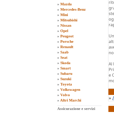
ri
»
Mazda
gr
»
Mercedes-Benz
st
»
Mini
og
»
Mitsubishi
ra
»
Nissan
»
Opel
Un
»
Peugeot
al
»
Porsche
av
»
Renault
no
»
Saab
»
Seat
»
Skoda
Al
»
Smart
Pr
»
Subaru
e 
»
Suzuki
mo
»
Toyota
di
G
»
Volkswagen
»
Volvo
»
»
Altri Marchi
Assicurazione e servizi