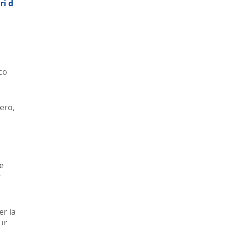
ri d
co
ero,
e
r
er la
ur