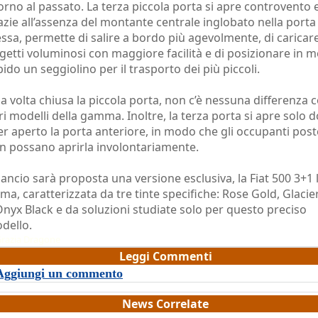
torno al passato. La terza piccola porta si apre controvento e
azie all’assenza del montante centrale inglobato nella porta
essa, permette di salire a bordo più agevolmente, di caricar
getti voluminosi con maggiore facilità e di posizionare in 
pido un seggiolino per il trasporto dei più piccoli.
a volta chiusa la piccola porta, non c’è nessuna differenza c
tri modelli della gamma. Inoltre, la terza porta si apre solo 
er aperto la porta anteriore, in modo che gli occupanti post
n possano aprirla involontariamente.
 lancio sarà proposta una versione esclusiva, la Fiat 500 3+1 
ima, caratterizzata da tre tinte specifiche: Rose Gold, Glacie
Onyx Black e da soluzioni studiate solo per questo preciso
dello.
razia Dragone
Leggi Commenti
Aggiungi un commento
News Correlate