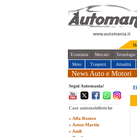
www.automania.it
H
Economia
Mercato
Tecnologia
Moto
Trasporti
Attualità
News Auto e Motori
Segui Automania!
Fi
Case automobilistiche
»
Alfa Romeo
»
Aston Martin
»
Audi