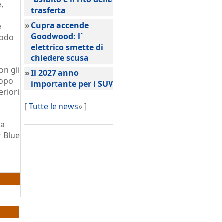
,
trasferta
»
Cupra accende
e
Goodwood: l´
modo
elettrico smette di
chiedere scusa
on gli
»
Il 2027 anno
dopo
importante per i SUV
eriori
[
Tutte le news
» ]
la
r Blue