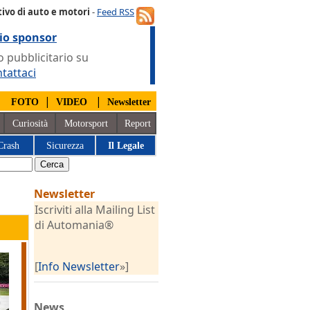
ivo di auto e motori
-
Feed RSS
io sponsor
 pubblicitario su
tattaci
|
|
|
FOTO
VIDEO
Newsletter
Curiosità
Motorsport
Report
Crash
Sicurezza
Il Legale
Newsletter
Iscriviti alla Mailing List
di Automania®
[
Info Newsletter
»]
News