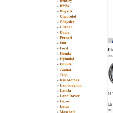
»
Bentley
»
BMW
»
Bugatti
»
Chevrolet
»
Chrysler
»
Citroen
»
Dacia
»
Ferrari
»
Fiat
»
Ford
Fi
»
Honda
01/1
»
Hyundai
»
Infiniti
»
Jaguar
»
Jeep
»
Kia Motors
»
Lamborghini
»
Lancia
ta
»
Land Rover
»
Lexus
La
»
Lotus
ne
»
Maserati