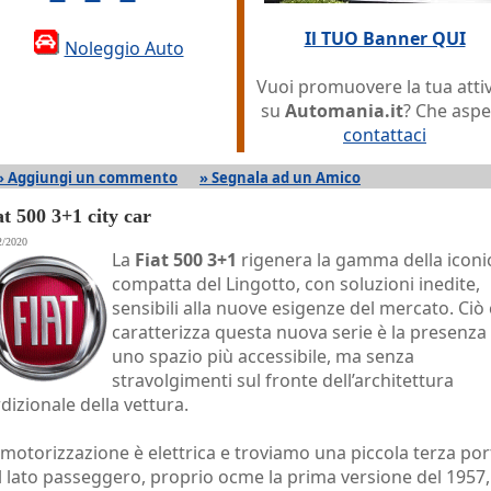
Il TUO Banner QUI
Noleggio Auto
Vuoi promuovere la tua attiv
su
Automania.it
? Che aspe
contattaci
» Aggiungi un commento
» Segnala ad un Amico
at 500 3+1 city car
2/2020
La
Fiat 500 3+1
rigenera la gamma della iconi
compatta del Lingotto, con soluzioni inedite,
sensibili alla nuove esigenze del mercato. Ciò
caratterizza questa nuova serie è la presenza 
uno spazio più accessibile, ma senza
stravolgimenti sul fronte dell’architettura
rdizionale della vettura.
 motorizzazione è elettrica e troviamo una piccola terza por
l lato passeggero, proprio ocme la prima versione del 1957,