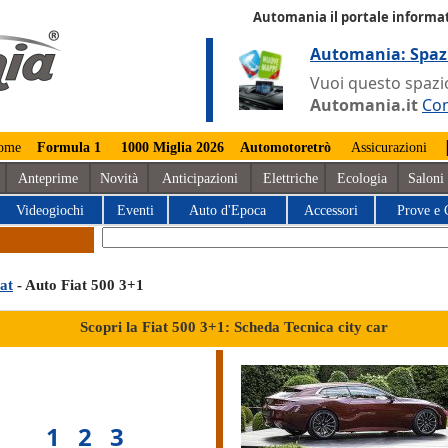
Automania il portale informat
Automania: Spaz
Vuoi questo spazio
Automania.it
Con
ome
Formula 1
1000 Miglia 2026
Automotoretrò
Assicurazioni
Anteprime
Novità
Anticipazioni
Elettriche
Ecologia
Saloni
Videogiochi
Eventi
Auto d'Epoca
Accessori
Prove e 
at
- Auto Fiat 500 3+1
Scopri la Fiat 500 3+1: Scheda Tecnica city car
1
2
3