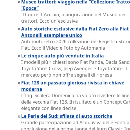
»
Museo trattori: viaggio nella “Collezione Tratto
´Epoca”
Il Cuore d´Acciaio, inaugurazione del Museo dei
trattori. Ecco un´esclusiva
»
Auto storiche esclusive dalla Fiat Zero alla Fiat
Antonelli esemplare unico
Automotoretrò 2026 collezione del Registro Stori
Fiat. Ecco il Video e Foto by Automania
»
Le cinque auto più vendute in Italia
I modelli più richiesti sono Fiat Panda, Dacia Sand
Toyota Yaris Cross, Jeep Avenger e Toyota Yaris. Il
mercato però non offre segnali di ripresa
»
Fiat 128 un passato gloriosa rivista in chiave
moderna
L´Ing. Scalera Domenico ha voluto rivedere le line
della vecchia Fiat 128. Il risultato è un Concept Ca
elegante con linee decise
»
Le Perle del Sud: sfilata di auto storiche
Grande partecipazione ad Acquaviva delle Fonti p
conclusione della prima tappa del Auto Classic To