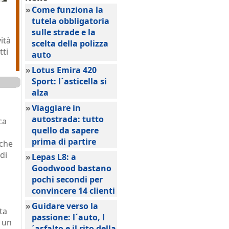
»
Come funziona la
tutela obbligatoria
sulle strade e la
ità
scelta della polizza
tti
auto
»
Lotus Emira 420
Sport: l´asticella si
alza
»
Viaggiare in
autostrada: tutto
ca
quello da sapere
prima di partire
 che
di
»
Lepas L8: a
Goodwood bastano
pochi secondi per
convincere 14 clienti
»
Guidare verso la
ta
passione: l´auto, l
 un
´asfalto e il rito della