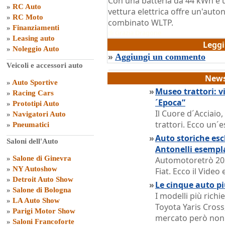
Con una batteria da 44 kWh e 
»
RC Auto
vettura elettrica offre un'auton
»
RC Moto
combinato WLTP.
»
Finanziamenti
di
Grazia Dragone
»
Leasing auto
Legg
»
Noleggio Auto
»
Aggiungi un commento
Veicoli e accessori auto
News
»
Auto Sportive
»
Museo trattori: vi
»
Racing Cars
´Epoca”
»
Prototipi Auto
Il Cuore d´Acciaio
»
Navigatori Auto
trattori. Ecco un´e
»
Pneumatici
»
Auto storiche escl
Saloni dell'Auto
Antonelli esempl
»
Salone di Ginevra
Automotoretrò 202
»
NY Autoshow
Fiat. Ecco il Vide
»
Detroit Auto Show
»
Le cinque auto pi
»
Salone di Bologna
I modelli più rich
»
LA Auto Show
Toyota Yaris Cross,
»
Parigi Motor Show
mercato però non o
»
Saloni Francoforte