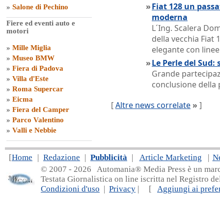
»
Fiat 128 un passat
»
Salone di Pechino
moderna
Fiere ed eventi auto e
L´Ing. Scalera Dom
motori
della vecchia Fiat 
»
Mille Miglia
elegante con linee
»
Museo BMW
»
Le Perle del Sud: 
»
Fiera di Padova
Grande partecipazi
»
Villa d'Este
conclusione della 
»
Roma Supercar
»
Eicma
[
Altre news correlate
»
]
»
Fiera del Camper
»
Parco Valentino
»
Valli e Nebbie
[
Home
|
Redazione
|
Pubblicità
|
Article Marketing
|
N
© 2007 - 20
26 Automania® Media Press è un marchio 
Testata Giornalistica on line iscritta nel Registro d
Condizioni d'uso
|
Privacy
| [
Aggiungi ai prefer