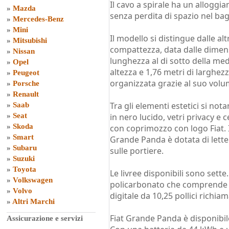
Il cavo a spirale ha un alloggia
»
Mazda
senza perdita di spazio nel bag
»
Mercedes-Benz
»
Mini
Il modello si distingue dalle a
»
Mitsubishi
compattezza, data dalle dimens
»
Nissan
lunghezza al di sotto della med
»
Opel
altezza e 1,76 metri di larghez
»
Peugeot
organizzata grazie al suo vol
»
Porsche
»
Renault
Tra gli elementi estetici si not
»
Saab
»
Seat
in nero lucido, vetri privacy e c
»
Skoda
con coprimozzo con logo Fiat. 
»
Smart
Grande Panda è dotata di lette
»
Subaru
sulle portiere.
»
Suzuki
»
Toyota
Le livree disponibili sono sette.
»
Volkswagen
policarbonato che comprende il 
»
Volvo
digitale da 10,25 pollici richia
»
Altri Marchi
Fiat Grande Panda è disponibile 
Assicurazione e servizi