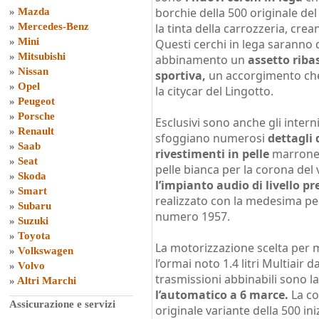
borchie della 500 originale de
»
Mazda
»
Mercedes-Benz
la tinta della carrozzeria, crean
»
Mini
Questi cerchi in lega saranno d
»
Mitsubishi
abbinamento un
assetto riba
»
Nissan
sportiva,
un accorgimento che 
»
Opel
la citycar del Lingotto.
»
Peugeot
»
Porsche
Esclusivi sono anche gli intern
»
Renault
sfoggiano numerosi
dettagli 
»
Saab
rivestimenti in pelle
marrone p
»
Seat
pelle bianca per la corona del
»
Skoda
l’impianto audio di livello 
»
Smart
realizzato con la medesima pelle
»
Subaru
numero 1957.
»
Suzuki
»
Toyota
La motorizzazione scelta per m
»
Volkswagen
l’ormai noto 1.4 litri Multiair d
»
Volvo
trasmissioni abbinabili sono l
»
Altri Marchi
l’automatico a 6 marce.
La co
Assicurazione e servizi
originale variante della 500 in