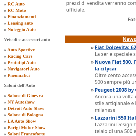
prezzi di vendita verranno co
»
RC Auto
ufficiale.
»
RC Moto
»
Finanziamenti
Fot
»
Leasing auto
»
Noleggio Auto
News 
Veicoli e accessori auto
»
Fiat Dolcevita: 6
»
Auto Sportive
La serie speciale s
»
Racing Cars
»
Nuova Fiat 500, 
»
Prototipi Auto
la citycar
»
Navigatori Auto
Oltre cento access
»
Pneumatici
500 sempre più un
Saloni dell'Auto
»
Peugeot 2008 by
»
Salone di Ginevra
Ancora una volta 
»
NY Autoshow
stile artigianale e
»
Detroit Auto Show
milanese
»
Salone di Bologna
»
Lazzarini 550 Ita
»
LA Auto Show
Lazzarini Design ha
»
Parigi Motor Show
telaio di una 500 
»
Saloni Francoforte