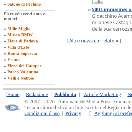
Italia
»
Salone di Pechino
»
500 Limousine: u
Fiere ed eventi auto e
Gioacchino Acampo
motori
milanese Castagna
della sua carrozze
»
Mille Miglia
»
Museo BMW
[
Altre news correlate
»
]
»
Fiera di Padova
»
Villa d'Este
»
Roma Supercar
»
Eicma
»
Fiera del Camper
»
Parco Valentino
»
Valli e Nebbie
[
Home
|
Redazione
|
Pubblicità
|
Article Marketing
|
N
© 2007 - 20
26 Automania® Media Press è un marchio 
Testata Giornalistica on line iscritta nel Registro d
Condizioni d'uso
|
Privacy
| [
Aggiungi ai prefer