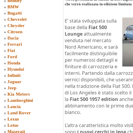
»
Bentley
che verrà realizzata in edizione limitata
»
BMW
»
Bugatti
»
Chevrolet
E’ stata sviluppata sulla
»
Chrysler
base della
Fiat 500
»
Citroen
Lounge
attualmente
»
Dacia
venduta nel mercato
»
Ferrari
Nord Americano, e sarà
»
Fiat
facilmente distinguibile
»
Ford
per numerosi dettagli e
»
Honda
finiture di carrozzeria e
»
Hyundai
interni. Partendo dalla carroz
»
Infiniti
vernici disponibili, che usera
»
Jaguar
nella tradizione della Fiat 500
»
Jeep
di Los Angeles è stato scelto i
»
Kia Motors
la
Fiat 500 1957 edition
anche 
»
Lamborghini
abbinamento con le prime due h
»
Lancia
bianco.
»
Land Rover
»
Lexus
L’altra caratteristica molto vis
»
Lotus
sono
i nuovi cerchi in lega
ch
»
Maserati