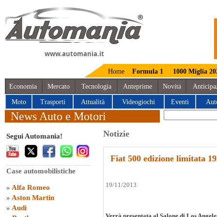
www.automania.it
Home
Formula 1
1000 Miglia 20
Economia
Mercato
Tecnologia
Anteprime
Novità
Anticipa
Moto
Trasporti
Attualità
Videogiochi
Eventi
Aut
News Auto e Motori
Notizie
Segui Automania!
Fiat 500 edizione limitata 1
Case automobilistiche
19/11/2013
»
Alfa Romeo
»
Aston Martin
»
Audi
Verrà presentata al Salone di Los Angele