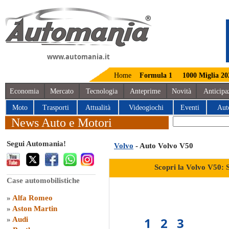
www.automania.it
Home
Formula 1
1000 Miglia 20
Economia
Mercato
Tecnologia
Anteprime
Novità
Anticipa
Moto
Trasporti
Attualità
Videogiochi
Eventi
Aut
News Auto e Motori
Segui Automania!
Volvo
- Auto Volvo V50
Scopri la Volvo V50: 
Case automobilistiche
»
Alfa Romeo
»
Aston Martin
1
2
3
»
Audi