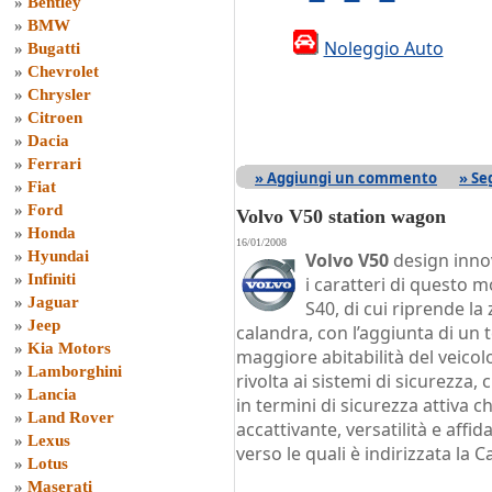
»
Bentley
»
BMW
Noleggio Auto
»
Bugatti
»
Chevrolet
»
Chrysler
»
Citroen
»
Dacia
»
Ferrari
» Aggiungi un commento
» Se
»
Fiat
»
Ford
Volvo V50 station wagon
»
Honda
16/01/2008
»
Hyundai
Volvo V50
design innov
»
Infiniti
i caratteri di questo 
»
Jaguar
S40, di cui riprende la
»
Jeep
calandra, con l’aggiunta di un
»
Kia Motors
maggiore abitabilità del veicol
»
Lamborghini
rivolta ai sistemi di sicurezza
»
Lancia
in termini di sicurezza attiva 
»
Land Rover
accattivante, versatilità e affi
»
Lexus
verso le quali è indirizzata la 
»
Lotus
»
Maserati