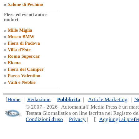
»
Salone di Pechino
Fiere ed eventi auto e
motori
»
Mille Miglia
»
Museo BMW
»
Fiera di Padova
»
Villa d'Este
»
Roma Supercar
»
Eicma
»
Fiera del Camper
»
Parco Valentino
»
Valli e Nebbie
[
Home
|
Redazione
|
Pubblicità
|
Article Marketing
|
N
© 2007 - 20
26 Automania® Media Press è un marchio 
Testata Giornalistica on line iscritta nel Registro d
Condizioni d'uso
|
Privacy
| [
Aggiungi ai prefer