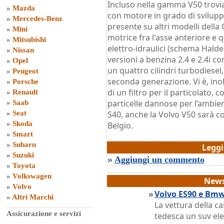
Incluso nella gamma V50 trovia
»
Mazda
con motore in grado di svilupp
»
Mercedes-Benz
presente su altri modelli della
»
Mini
motrice fra l'asse anteriore e 
»
Mitsubishi
elettro-idraulici (schema Halde
»
Nissan
versioni a benzina 2.4 e 2.4i co
»
Opel
un quattro cilindri turbodiesel
»
Peugeot
seconda generazione. Vi è, inolt
»
Porsche
di un filtro per il particolato,
»
Renault
particelle dannose per l’ambi
»
Saab
»
Seat
S40, anche la Volvo V50 sarà co
»
Skoda
Belgio.
»
Smart
di
Grazia Dragone
»
Subaru
Legg
»
Suzuki
»
Aggiungi un commento
»
Toyota
»
Volkswagen
News
»
Volvo
»
Volvo ES90 e Bmw
»
Altri Marchi
La vettura della ca
Assicurazione e servizi
tedesca un suv ele