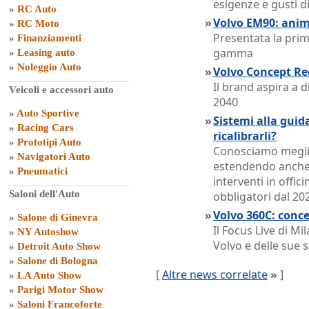
esigenze e gusti di
»
RC Auto
»
Volvo EM90: anim
»
RC Moto
Presentata la pri
»
Finanziamenti
gamma
»
Leasing auto
»
Noleggio Auto
»
Volvo Concept Rec
Il brand aspira a 
Veicoli e accessori auto
2040
»
Auto Sportive
»
Sistemi alla guid
»
Racing Cars
ricalibrarli?
»
Prototipi Auto
Conosciamo meglio
»
Navigatori Auto
estendendo anche a
»
Pneumatici
interventi in offic
Saloni dell'Auto
obbligatori dal 20
»
Volvo 360C: concep
»
Salone di Ginevra
Il Focus Live di M
»
NY Autoshow
Volvo e delle sue s
»
Detroit Auto Show
»
Salone di Bologna
[
Altre news correlate
»
]
»
LA Auto Show
»
Parigi Motor Show
»
Saloni Francoforte