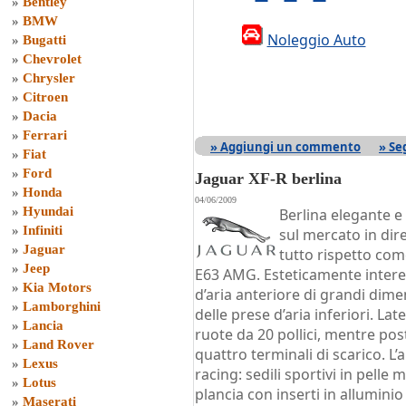
»
Bentley
»
BMW
Noleggio Auto
»
Bugatti
»
Chevrolet
»
Chrysler
»
Citroen
»
Dacia
»
Ferrari
» Aggiungi un commento
» Se
»
Fiat
»
Ford
Jaguar XF-R berlina
»
Honda
04/06/2009
»
Hyundai
Berlina elegante e 
»
Infiniti
sul mercato in dir
»
Jaguar
tutto rispetto co
»
Jeep
E63 AMG. Esteticamente interes
»
Kia Motors
d’aria anteriore di grandi dime
»
Lamborghini
delle prese d’aria inferiori. L
»
Lancia
ruote da 20 pollici, mentre po
»
Land Rover
quattro terminali di scarico. L’
»
Lexus
racing: sedili sportivi in pelle 
»
Lotus
plancia con inserti in allumin
»
Maserati