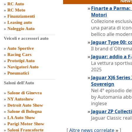
News
»
RC Auto
»
Finarte a Parma:
»
RC Moto
Motori
»
Finanziamenti
Collezione esclusi
»
Leasing auto
una parata di icon
»
Noleggio Auto
bellico alle mode
Veicoli e accessori auto
»
Jaguar Type 00: c
Il brand d´Oltrema
»
Auto Sportive
»
Racing Cars
»
Jaguar: addio a F
»
Prototipi Auto
La vettura sportiva
»
Navigatori Auto
2025
»
Pneumatici
»
Jaguar XJ6 Series 
Saloni dell'Auto
Sovereign
Nel 4° episodio de
»
Salone di Ginevra
by Automania abb
»
NY Autoshow
inglese
»
Detroit Auto Show
»
Jaguar ZP Collect
»
Salone di Bologna
Jaguar Classic rea
»
LA Auto Show
»
Parigi Motor Show
[
Altre news correlate
»
]
»
Saloni Francoforte