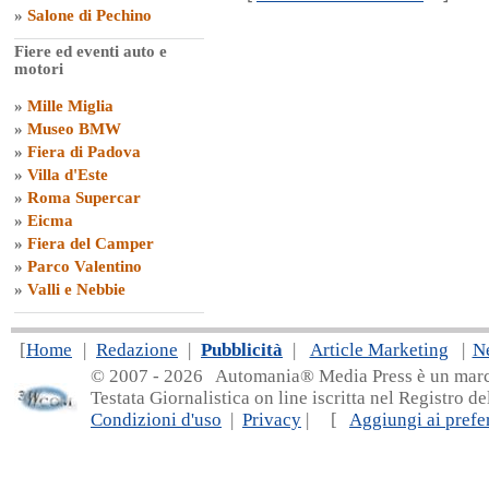
»
Salone di Pechino
Fiere ed eventi auto e
motori
»
Mille Miglia
»
Museo BMW
»
Fiera di Padova
»
Villa d'Este
»
Roma Supercar
»
Eicma
»
Fiera del Camper
»
Parco Valentino
»
Valli e Nebbie
[
Home
|
Redazione
|
Pubblicità
|
Article Marketing
|
N
© 2007 - 20
26 Automania® Media Press è un marchio 
Testata Giornalistica on line iscritta nel Registro d
Condizioni d'uso
|
Privacy
| [
Aggiungi ai prefer