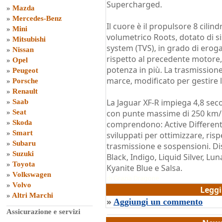
Supercharged.
»
Mazda
»
Mercedes-Benz
Il cuore è il propulsore 8 cilin
»
Mini
volumetrico Roots, dotato di 
»
Mitsubishi
system (TVS), in grado di erog
»
Nissan
rispetto al precedente motore, co
»
Opel
potenza in più. La trasmission
»
Peugeot
marce, modificato per gestire l
»
Porsche
»
Renault
La Jaguar XF-R impiega 4,8 sec
»
Saab
»
Seat
con punte massime di 250 km/
»
Skoda
comprendono: Active Different
»
Smart
sviluppati per ottimizzare, ri
»
Subaru
trasmissione e sospensioni. Dis
»
Suzuki
Black, Indigo, Liquid Silver, Lu
»
Toyota
Kyanite Blue e Salsa.
»
Volkswagen
di
Grazia Dragone
»
Volvo
Legg
»
Altri Marchi
»
Aggiungi un commento
Assicurazione e servizi