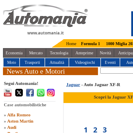
www.automania.it
Home
Formula 1
1000 Miglia 20
Economia
Mercato
Tecnologia
Anteprime
Novità
Anticipa
Moto
Trasporti
Attualità
Videogiochi
Eventi
Aut
News Auto e Motori
Segui Automania!
Jaguar
- Auto Jaguar XF-R
Scopri la Jaguar XF
Case automobilistiche
»
Alfa Romeo
»
Aston Martin
1
2
3
»
Audi