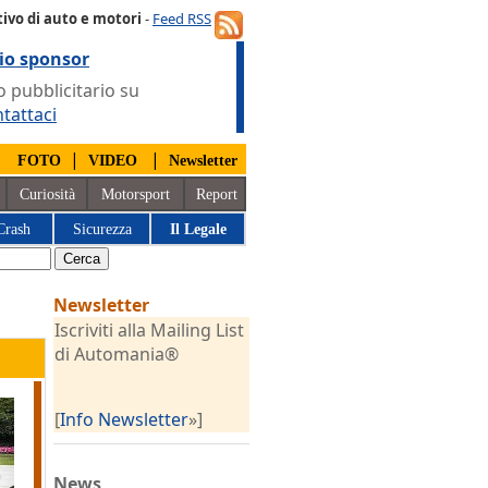
ivo di auto e motori
-
Feed RSS
io sponsor
 pubblicitario su
tattaci
|
|
|
FOTO
VIDEO
Newsletter
Curiosità
Motorsport
Report
Crash
Sicurezza
Il Legale
Newsletter
Iscriviti alla Mailing List
di Automania®
[
Info Newsletter
»]
News