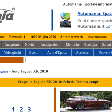
Automania il portale informat
Automania: Spaz
Vuoi questo spazio
Automania.it
Con
ome
Formula 1
1000 Miglia 2026
Automotoretrò
Assicurazioni
Anteprime
Novità
Anticipazioni
Elettriche
Ecologia
Saloni
Videogiochi
Eventi
Auto d'Epoca
Accessori
Prove e 
aguar
- Auto Jaguar XK 2010
Scopri la Jaguar XK 2010: Scheda Tecnica coupè
1
2
3