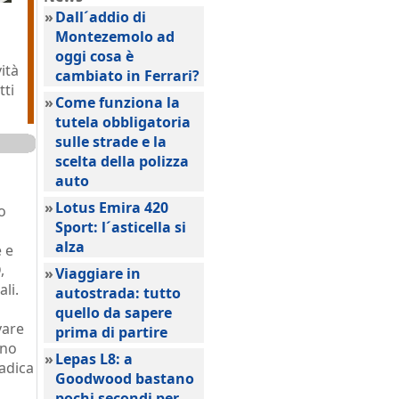
»
Dall´addio di
Montezemolo ad
oggi cosa è
ità
cambiato in Ferrari?
tti
»
Come funziona la
tutela obbligatoria
sulle strade e la
scelta della polizza
auto
»
Lotus Emira 420
o
Sport: l´asticella si
alza
 e
,
»
Viaggiare in
li.
autostrada: tutto
quello da sapere
vare
prima di partire
ono
»
Lepas L8: a
radica
Goodwood bastano
pochi secondi per