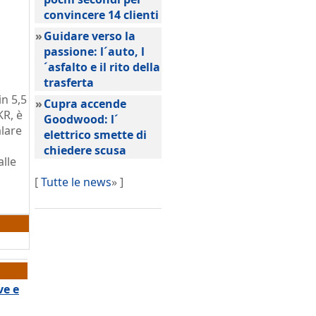
convincere 14 clienti
»
Guidare verso la
passione: l´auto, l
´asfalto e il rito della
trasferta
in 5,5
»
Cupra accende
KR, è
Goodwood: l´
lare
elettrico smette di
chiedere scusa
alle
[
Tutte le news
» ]
ve e