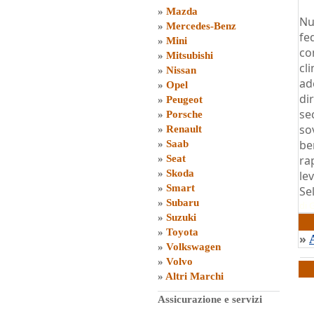
»
Mazda
Nu
»
Mercedes-Benz
fe
»
Mini
co
»
Mitsubishi
cl
»
Nissan
ad
»
Opel
di
»
Peugeot
se
»
Porsche
so
»
Renault
be
»
Saab
»
Seat
ra
»
Skoda
le
»
Smart
Sel
»
Subaru
di
G
»
Suzuki
»
Toyota
»
»
Volkswagen
»
Volvo
»
Altri Marchi
Assicurazione e servizi