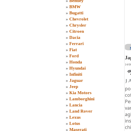
»
Bentley
»
BMW
»
Bugatti
»
Chevrolet
»
Chrysler
»
Citroen
»
Dacia
»
Ferrari
»
Fiat
»
Ford
Ja
»
Honda
14/0
»
Hyundai
»
Infiniti
»
Jaguar
»
Jeep
po
»
Kia Motors
co
»
Lamborghini
Pe
»
Lancia
va
»
Land Rover
ag
»
Lexus
in
»
Lotus
ch
»
Maserati