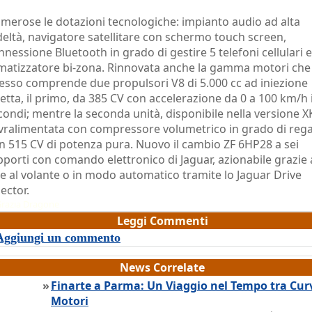
merose le dotazioni tecnologiche: impianto audio ad alta
deltà, navigatore satellitare con schermo touch screen,
nnessione Bluetooth in grado di gestire 5 telefoni cellulari e
imatizzatore bi-zona. Rinnovata anche la gamma motori che
esso comprende due propulsori V8 di 5.000 cc ad iniezione
retta, il primo, da 385 CV con accelerazione da 0 a 100 km/h 
condi; mentre la seconda unità, disponibile nella versione X
vralimentata con compressore volumetrico in grado di rega
n 515 CV di potenza pura. Nuovo il cambio ZF 6HP28 a sei
pporti con comando elettronico di Jaguar, azionabile grazie 
ve al volante o in modo automatico tramite lo Jaguar Drive
ector.
razia Dragone
Leggi Commenti
Aggiungi un commento
News Correlate
»
Finarte a Parma: Un Viaggio nel Tempo tra Cur
Motori