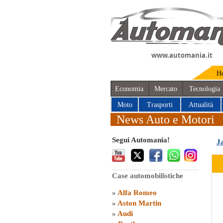
www.automania.it
H
Economia
Mercato
Tecnologia
Moto
Trasporti
Attualità
News Auto e Motori
Segui Automania!
J
Case automobilistiche
»
Alfa Romeo
»
Aston Martin
»
Audi