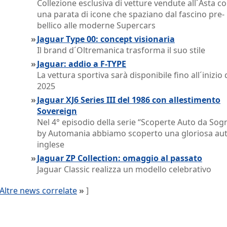
Collezione esclusiva di vetture vendute all´Asta c
una parata di icone che spaziano dal fascino pre-
bellico alle moderne Supercars
»
Jaguar Type 00: concept visionaria
Il brand d´Oltremanica trasforma il suo stile
»
Jaguar: addio a F-TYPE
La vettura sportiva sarà disponibile fino all´inizio 
2025
»
Jaguar XJ6 Series III del 1986 con allestimento
Sovereign
Nel 4° episodio della serie “Scoperte Auto da Sog
by Automania abbiamo scoperto una gloriosa au
inglese
»
Jaguar ZP Collection: omaggio al passato
Jaguar Classic realizza un modello celebrativo
Altre news correlate
»
]