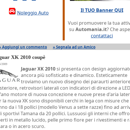
Il TUO Banner QUI
Noleggio Auto
Vuoi promuovere la tua attiv
su
Automania.it
? Che aspe
contattaci
» Aggiungi un commento
» Segnala ad un Amico
guar XK 2010 coupè
6/2009
Jaguar XK 2010
si presenta con design aggiornat
ancora più sofisticato e dinamico. Esteticamente
troviamo un nuovo disegno dei paraurti anteriore
steriore, retrovisori laterali con indicatori di direzione a LED
fano motore di nuova concezione e nuove prese d'aria latera
r la nuova XK sono disponibili cerchi in lega con misure che
nno da i 18 pollici (modello Venus a sette razze) fino ad arri
li sportivi Tamana da 20 pollici. Lussuosi gli interni che offr
serti in metallo lucido, pelle primo fiore per i rivestimenti e 
iara o in acero scuro.