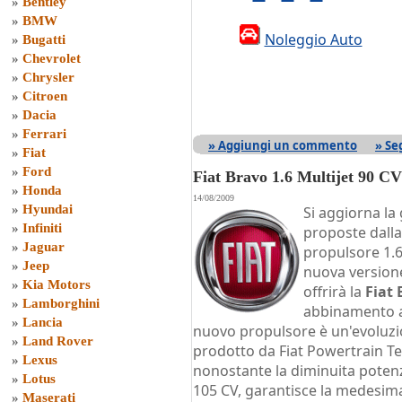
»
Bentley
»
BMW
Noleggio Auto
»
Bugatti
»
Chevrolet
»
Chrysler
»
Citroen
»
Dacia
»
Ferrari
» Aggiungi un commento
» Se
»
Fiat
»
Ford
Fiat Bravo 1.6 Multijet 90 CV
»
Honda
14/08/2009
»
Hyundai
Si aggiorna la
»
Infiniti
proposte dalla
»
Jaguar
propulsore 1.6
»
Jeep
nuova versione
»
Kia Motors
offrirà la
Fiat 
»
Lamborghini
abbinamento a
»
Lancia
nuovo propulsore è un'evoluzio
»
Land Rover
prodotto da Fiat Powertrain Te
»
Lexus
nonostante la diminuita potenz
»
Lotus
105 CV, garantisce la medesim
»
Maserati