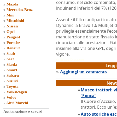
consumo, nel ciclo combinato, 
»
Mazda
inquinanti inferiori del 7% (12
»
Mercedes-Benz
»
Mini
Assente il filtro antiparticolat
»
Mitsubishi
Dynamic la Bravo 1.6 Multijet d
»
Nissan
privilegia essenzialmente l'econ
»
Opel
manutenzione è stato fissato i
»
Peugeot
rinunciare alle prestazioni. Fia
»
Porsche
insieme alla vrsione GPL, degli 
»
Renault
vigore.
»
Saab
»
Seat
di
Grazia Dragone
»
Skoda
Legg
»
Smart
»
Aggiungi un commento
»
Subaru
»
Suzuki
News
»
Toyota
»
Museo trattori: vi
»
Volkswagen
´Epoca”
»
Volvo
Il Cuore d´Acciaio
»
Altri Marchi
trattori. Ecco un´e
Assicurazione e servizi
»
Auto storiche escl