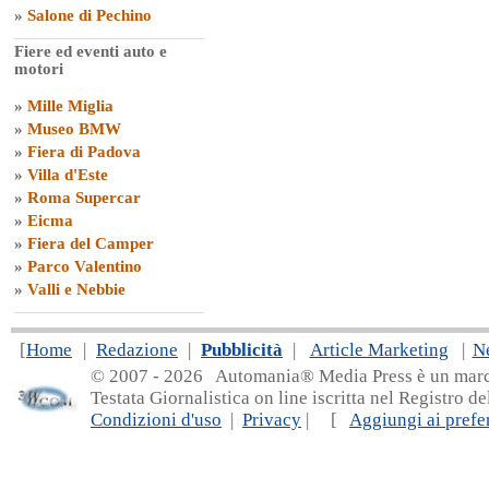
»
Salone di Pechino
Fiere ed eventi auto e
motori
»
Mille Miglia
»
Museo BMW
»
Fiera di Padova
»
Villa d'Este
»
Roma Supercar
»
Eicma
»
Fiera del Camper
»
Parco Valentino
»
Valli e Nebbie
[
Home
|
Redazione
|
Pubblicità
|
Article Marketing
|
N
© 2007 - 20
26 Automania® Media Press è un marchio 
Testata Giornalistica on line iscritta nel Registro d
Condizioni d'uso
|
Privacy
| [
Aggiungi ai prefer