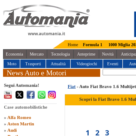
www.automania.it
Home
Formula 1
1000 Miglia 20
Economia
Mercato
Tecnologia
Anteprime
Novità
Anticipa
Moto
Trasporti
Attualità
Videogiochi
Eventi
Aut
News Auto e Motori
Segui Automania!
Fiat
- Auto Fiat Bravo 1.6 Multije
Scopri la Fiat Bravo 1.6 Mul
Case automobilistiche
»
Alfa Romeo
»
Aston Martin
1
2
3
»
Audi