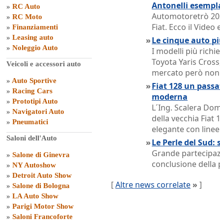
Antonelli esempl
»
RC Auto
Automotoretrò 202
»
RC Moto
Fiat. Ecco il Vide
»
Finanziamenti
»
Leasing auto
»
Le cinque auto pi
»
Noleggio Auto
I modelli più rich
Toyota Yaris Cross,
Veicoli e accessori auto
mercato però non o
»
Auto Sportive
»
Fiat 128 un passat
»
Racing Cars
moderna
»
Prototipi Auto
L´Ing. Scalera Dom
»
Navigatori Auto
della vecchia Fiat 
»
Pneumatici
elegante con linee
Saloni dell'Auto
»
Le Perle del Sud: 
Grande partecipazi
»
Salone di Ginevra
conclusione della 
»
NY Autoshow
»
Detroit Auto Show
[
Altre news correlate
»
]
»
Salone di Bologna
»
LA Auto Show
»
Parigi Motor Show
»
Saloni Francoforte