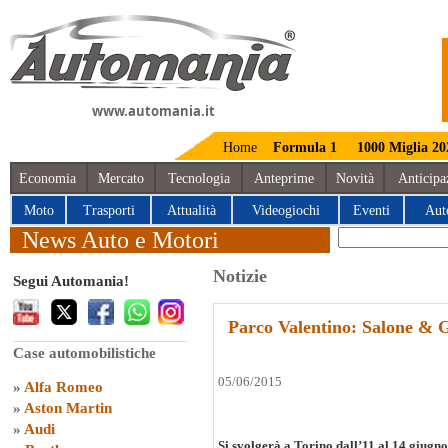
www.automania.it
Home
Formula 1
1000 Miglia 20
Economia
Mercato
Tecnologia
Anteprime
Novità
Anticipa
Moto
Trasporti
Attualità
Videogiochi
Eventi
Aut
News Auto e Motori
Notizie
Segui Automania!
Parco Valentino: Salone & G
Case automobilistiche
05/06/2015
»
Alfa Romeo
»
Aston Martin
»
Audi
Si svolgerà a Torino dall’11 al 14 giugno