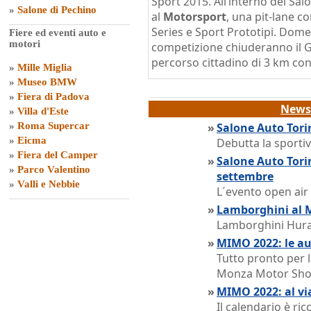
Sport 2015. All’interno del Sal
»
Salone di Pechino
al
Motorsport
, una pit-lane co
Series e Sport Prototipi. Dome
Fiere ed eventi auto e
motori
competizione chiuderanno il 
percorso cittadino di 3 km con 
»
Mille Miglia
»
Museo BMW
»
Fiera di Padova
News 
»
Villa d'Este
»
Roma Supercar
»
Salone Auto Tori
»
Eicma
Debutta la sporti
»
Fiera del Camper
»
Salone Auto Tor
»
Parco Valentino
settembre
»
Valli e Nebbie
L´evento open air 
»
Lamborghini al 
Lamborghini Hura
»
MIMO 2022: le au
Tutto pronto per 
Monza Motor Sh
»
MIMO 2022: al vi
Il calendario è ri