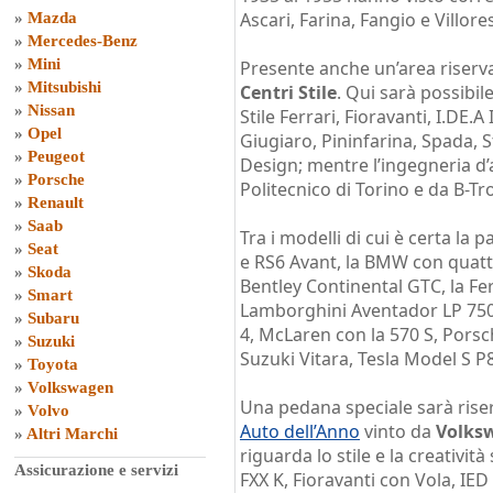
Ascari, Farina, Fangio e Villores
»
Mazda
»
Mercedes-Benz
»
Mini
Presente anche un’area riserv
»
Mitsubishi
Centri Stile
. Qui sarà possibil
»
Nissan
Stile Ferrari, Fioravanti, I.DE.A
»
Opel
Giugiaro, Pininfarina, Spada, 
»
Peugeot
Design; mentre l’ingegneria d
»
Porsche
Politecnico di Torino e da B-Tr
»
Renault
»
Saab
Tra i modelli di cui è certa la
»
Seat
e RS6 Avant, la BMW con quatt
»
Skoda
Bentley Continental GTC, la Fer
»
Smart
Lamborghini Aventador LP 750
»
Subaru
4, McLaren con la 570 S, Pors
»
Suzuki
Suzuki Vitara, Tesla Model S P
»
Toyota
»
Volkswagen
Una pedana speciale sarà riser
»
Volvo
Auto dell’Anno
vinto da
Volks
»
Altri Marchi
riguarda lo stile e la creativit
Assicurazione e servizi
FXX K, Fioravanti con Vola, IE