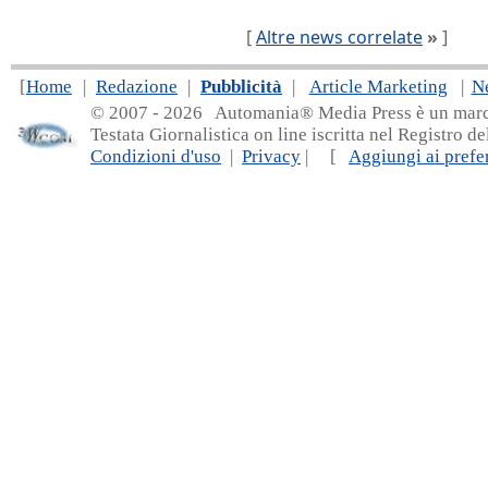
[
Altre news correlate
»
]
[
Home
|
Redazione
|
Pubblicità
|
Article Marketing
|
N
© 2007 - 20
26 Automania® Media Press è un marchio 
Testata Giornalistica on line iscritta nel Registro d
Condizioni d'uso
|
Privacy
| [
Aggiungi ai prefer