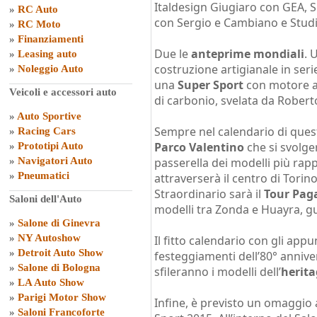
Italdesign Giugiaro con GEA, 
»
RC Auto
con Sergio e Cambiano e Stud
»
RC Moto
»
Finanziamenti
Due le
anteprime mondiali
. 
»
Leasing auto
costruzione artigianale in ser
»
Noleggio Auto
una
Super Sport
con motore a 1
Veicoli e accessori auto
di carbonio, svelata da Roberto
»
Auto Sportive
Sempre nel calendario di quest
»
Racing Cars
Parco Valentino
che si svolg
»
Prototipi Auto
»
Navigatori Auto
passerella dei modelli più rapp
»
Pneumatici
attraverserà il centro di Torino
Straordinario sarà il
Tour Pag
Saloni dell'Auto
modelli tra Zonda e Huayra, gu
»
Salone di Ginevra
»
NY Autoshow
Il fitto calendario con gli app
»
Detroit Auto Show
festeggiamenti dell’80° annive
»
Salone di Bologna
sfileranno i modelli dell’
herita
»
LA Auto Show
»
Parigi Motor Show
Infine, è previsto un omaggio 
»
Saloni Francoforte