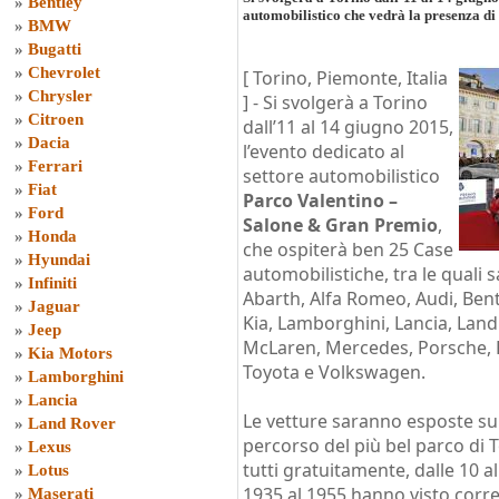
»
Bentley
automobilistico che vedrà la presenza d
»
BMW
»
Bugatti
»
Chevrolet
[ Torino, Piemonte, Italia
»
Chrysler
] -
Si svolgerà a Torino
»
Citroen
dall’11 al 14 giugno 2015,
»
Dacia
l’evento dedicato al
»
Ferrari
settore automobilistico
»
Fiat
Parco Valentino –
»
Ford
Salone & Gran Premio
,
»
Honda
che ospiterà ben 25 Case
»
Hyundai
automobilistiche, tra le quali
»
Infiniti
Abarth, Alfa Romeo, Audi, Bentl
»
Jaguar
Kia, Lamborghini, Lancia, Land
»
Jeep
McLaren, Mercedes, Porsche, P
»
Kia Motors
Toyota e Volkswagen.
»
Lamborghini
»
Lancia
Le vetture saranno esposte su 
»
Land Rover
percorso del più bel parco di 
»
Lexus
tutti gratuitamente, dalle 10 all
»
Lotus
1935 al 1955 hanno visto corr
»
Maserati