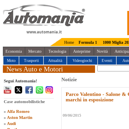
www.automania.it
Home
Formula 1
1000 Miglia 20
Economia
Mercato
Tecnologia
Anteprime
Novità
Anticipa
Moto
Trasporti
Attualità
Videogiochi
Eventi
Aut
News Auto e Motori
Notizie
Segui Automania!
Parco Valentino - Salone &
marchi in esposizione
Case automobilistiche
»
Alfa Romeo
09/06/2015
»
Aston Martin
»
Audi