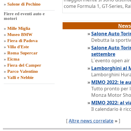
»
Salone di Pechino
come Formula 1, GT-Series, Rall
Fiere ed eventi auto e
motori
News 
»
Mille Miglia
»
Salone Auto Tori
»
Museo BMW
Debutta la sporti
»
Fiera di Padova
»
Villa d'Este
»
Salone Auto Tor
»
Roma Supercar
settembre
»
Eicma
L´evento open air 
»
Fiera del Camper
»
Lamborghini al 
»
Parco Valentino
Lamborghini Hura
»
Valli e Nebbie
»
MIMO 2022: le au
Tutto pronto per 
Monza Motor Sh
»
MIMO 2022: al vi
Il calendario è ri
[
Altre news correlate
»
]