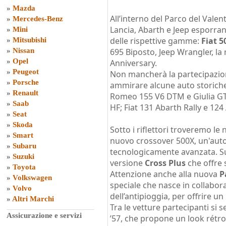
»
Mazda
All’interno del Parco del Valen
»
Mercedes-Benz
Lancia, Abarth e Jeep esporran
»
Mini
delle rispettive gamme:
Fiat 5
»
Mitsubishi
»
Nissan
695 Biposto, Jeep Wrangler, la
»
Opel
Anniversary.
»
Peugeot
Non mancherà la partecipazio
»
Porsche
ammirare alcune auto storiche di
»
Renault
Romeo 155 V6 DTM e Giulia GT
»
Saab
HF; Fiat 131 Abarth Rally e 124 
»
Seat
»
Skoda
Sotto i riflettori troveremo le 
»
Smart
nuovo crossover 500X, un'auto
»
Subaru
tecnologicamente avanzata. Sul
»
Suzuki
versione
Cross Plus
che offre s
»
Toyota
Attenzione anche alla nuova
P
»
Volkswagen
speciale che nasce in collabor
»
Volvo
dell’antipioggia, per offrire u
»
Altri Marchi
Tra le vetture partecipanti si 
Assicurazione e servizi
’57, che propone un look rétr