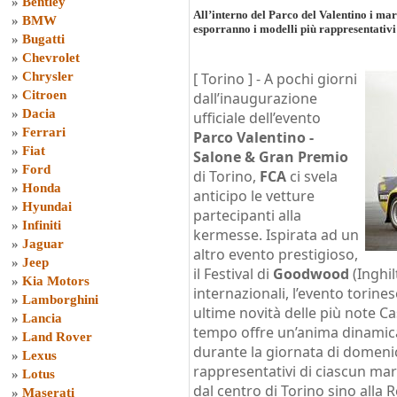
»
Bentley
All’interno del Parco del Valentino i ma
»
BMW
esporranno i modelli più rappresentativi
»
Bugatti
»
Chevrolet
»
Chrysler
[ Torino ] -
A pochi giorni
»
Citroen
dall’inaugurazione
»
Dacia
ufficiale dell’evento
»
Ferrari
Parco Valentino -
»
Fiat
Salone & Gran Premio
»
Ford
di Torino,
FCA
ci svela
»
Honda
anticipo le vetture
»
Hyundai
partecipanti alla
»
Infiniti
kermesse. Ispirata ad un
»
Jaguar
altro evento prestigioso,
»
Jeep
il Festival di
Goodwood
(Inghi
»
Kia Motors
internazionali, l’evento torines
»
Lamborghini
ultime novità delle più note Ca
»
Lancia
tempo offre un’anima dinamic
»
Land Rover
durante la giornata di domeni
»
Lexus
rappresentativi di ciascun ma
»
Lotus
dal centro di Torino sino alla 
»
Maserati