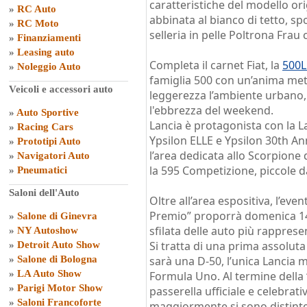
caratteristiche del modello ori
»
RC Auto
abbinata al bianco di tetto, spo
»
RC Moto
selleria in pelle Poltrona Frau
»
Finanziamenti
»
Leasing auto
Completa il carnet Fiat, la
500L
»
Noleggio Auto
famiglia 500 con un’anima met
Veicoli e accessori auto
leggerezza l’ambiente urbano, 
l'ebbrezza del weekend.
»
Auto Sportive
Lancia è protagonista con la La
»
Racing Cars
Ypsilon ELLE e Ypsilon 30th An
»
Prototipi Auto
l’area dedicata allo Scorpione
»
Navigatori Auto
la 595 Competizione, piccole d
»
Pneumatici
Saloni dell'Auto
Oltre all’area espositiva, l’ev
Premio” proporrà domenica 14
»
Salone di Ginevra
sfilata delle auto più rapprese
»
NY Autoshow
Si tratta di una prima assoluta
»
Detroit Auto Show
»
Salone di Bologna
sarà una D-50, l’unica Lancia 
»
LA Auto Show
Formula Uno. Al termine della “
»
Parigi Motor Show
passerella ufficiale e celebrat
»
Saloni Francoforte
maggiormente si sono distinte 