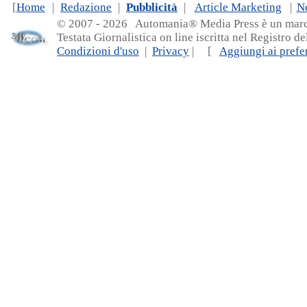
[
Home
|
Redazione
|
Pubblicità
|
Article Marketing
|
N
© 2007 - 20
26 Automania® Media Press è un marchio 
Testata Giornalistica on line iscritta nel Registro d
Condizioni d'uso
|
Privacy
| [
Aggiungi ai prefer