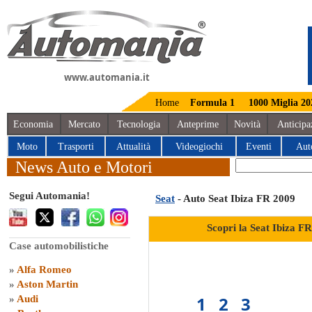
www.automania.it
Home
Formula 1
1000 Miglia 20
Economia
Mercato
Tecnologia
Anteprime
Novità
Anticipa
Moto
Trasporti
Attualità
Videogiochi
Eventi
Aut
News Auto e Motori
Segui Automania!
Seat
- Auto Seat Ibiza FR 2009
Scopri la Seat Ibiza F
Case automobilistiche
»
Alfa Romeo
»
Aston Martin
1
2
3
»
Audi