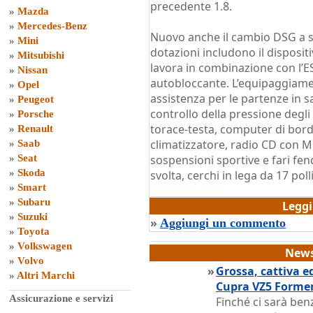
precedente 1.8.
»
Mazda
»
Mercedes-Benz
Nuovo anche il cambio DSG a se
»
Mini
dotazioni includono il disposit
»
Mitsubishi
lavora in combinazione con l’E
»
Nissan
autobloccante. L’equipaggiamen
»
Opel
assistenza per le partenze in sa
»
Peugeot
controllo della pressione degli
»
Porsche
torace-testa, computer di bordo
»
Renault
climatizzatore, radio CD con MP
»
Saab
»
Seat
sospensioni sportive e fari fen
»
Skoda
svolta, cerchi in lega da 17 polli
»
Smart
di
Grazia Dragone
»
Subaru
Legg
»
Suzuki
»
Aggiungi un commento
»
Toyota
»
Volkswagen
News
»
Volvo
»
Grossa, cattiva e
»
Altri Marchi
Cupra VZ5 Forme
Assicurazione e servizi
Finché ci sarà ben