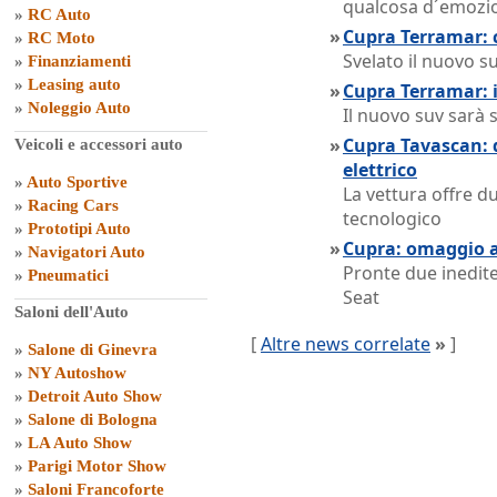
qualcosa d´emozio
»
RC Auto
»
Cupra Terramar: c
»
RC Moto
Svelato il nuovo 
»
Finanziamenti
»
Leasing auto
»
Cupra Terramar: 
»
Noleggio Auto
Il nuovo suv sarà 
»
Cupra Tavascan: d
Veicoli e accessori auto
elettrico
»
Auto Sportive
La vettura offre d
»
Racing Cars
tecnologico
»
Prototipi Auto
»
Cupra: omaggio 
»
Navigatori Auto
Pronte due inedite
»
Pneumatici
Seat
Saloni dell'Auto
[
Altre news correlate
»
]
»
Salone di Ginevra
»
NY Autoshow
»
Detroit Auto Show
»
Salone di Bologna
»
LA Auto Show
»
Parigi Motor Show
»
Saloni Francoforte