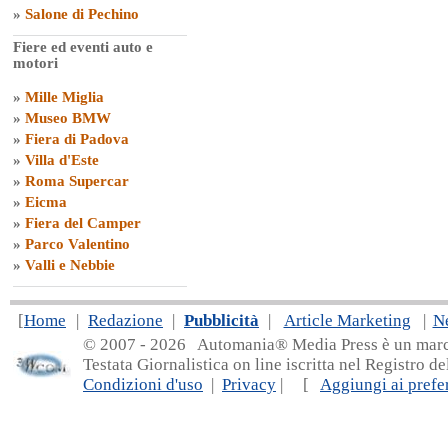
»
Salone di Pechino
Fiere ed eventi auto e
motori
»
Mille Miglia
»
Museo BMW
»
Fiera di Padova
»
Villa d'Este
»
Roma Supercar
»
Eicma
»
Fiera del Camper
»
Parco Valentino
»
Valli e Nebbie
[
Home
|
Redazione
|
Pubblicità
|
Article Marketing
|
N
© 2007 - 20
26 Automania® Media Press è un marchio 
Testata Giornalistica on line iscritta nel Registro d
Condizioni d'uso
|
Privacy
| [
Aggiungi ai prefer