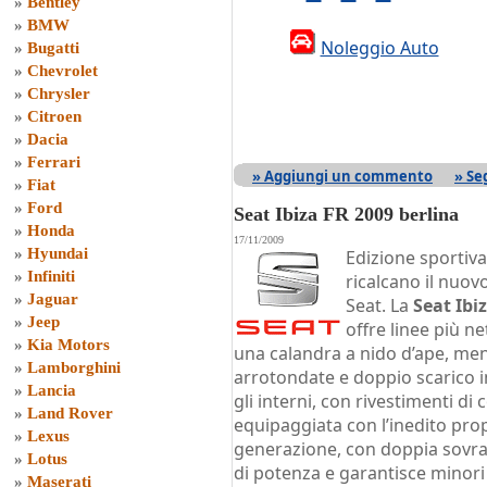
»
Bentley
»
BMW
Noleggio Auto
»
Bugatti
»
Chevrolet
»
Chrysler
»
Citroen
»
Dacia
»
Ferrari
» Aggiungi un commento
» Se
»
Fiat
»
Ford
Seat Ibiza FR 2009 berlina
»
Honda
17/11/2009
»
Hyundai
Edizione sportiva 
»
Infiniti
ricalcano il nuovo
»
Jaguar
Seat. La
Seat Ibi
»
Jeep
offre linee più net
»
Kia Motors
una calandra a nido d’ape, men
»
Lamborghini
arrotondate e doppio scarico i
»
Lancia
gli interni, con rivestimenti di 
»
Land Rover
equipaggiata con l’inedito prop
»
Lexus
generazione, con doppia sovra
»
Lotus
di potenza e garantisce minori 
»
Maserati