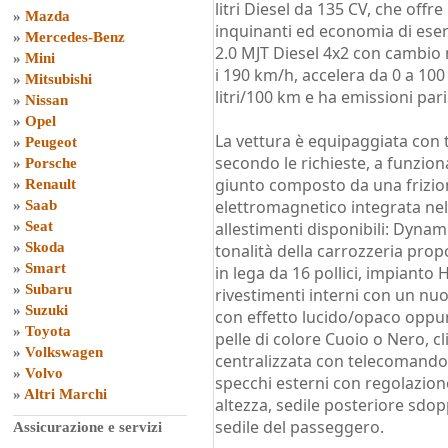
litri Diesel da 135 CV, che off
»
Mazda
inquinanti ed economia di eserci
»
Mercedes-Benz
2.0 MJT Diesel 4x2 con cambio
»
Mini
i 190 km/h, accelera da 0 a 10
»
Mitsubishi
litri/100 km e ha emissioni par
»
Nissan
»
Opel
La vettura è equipaggiata con t
»
Peugeot
secondo le richieste, a funzi
»
Porsche
giunto composto da una frizion
»
Renault
elettromagnetico integrata nel 
»
Saab
»
Seat
allestimenti disponibili: Dynam
»
Skoda
tonalità della carrozzeria prop
»
Smart
in lega da 16 pollici, impianto H
»
Subaru
rivestimenti interni con un nu
»
Suzuki
con effetto lucido/opaco oppure
»
Toyota
pelle di colore Cuoio o Nero, 
»
Volkswagen
centralizzata con telecomando, a
»
Volvo
specchi esterni con regolazione
»
Altri Marchi
altezza, sedile posteriore sdop
sedile del passeggero.
Assicurazione e servizi