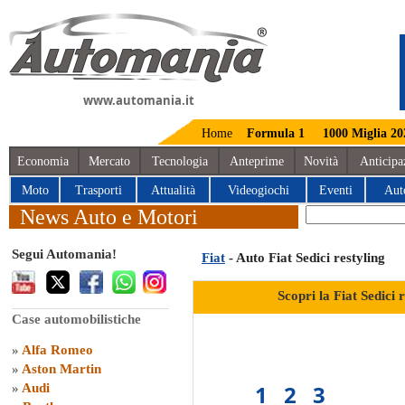
www.automania.it
Home
Formula 1
1000 Miglia 20
Economia
Mercato
Tecnologia
Anteprime
Novità
Anticipa
Moto
Trasporti
Attualità
Videogiochi
Eventi
Aut
News Auto e Motori
Segui Automania!
Fiat
- Auto Fiat Sedici restyling
Scopri la Fiat Sedici 
Case automobilistiche
»
Alfa Romeo
»
Aston Martin
1
2
3
»
Audi