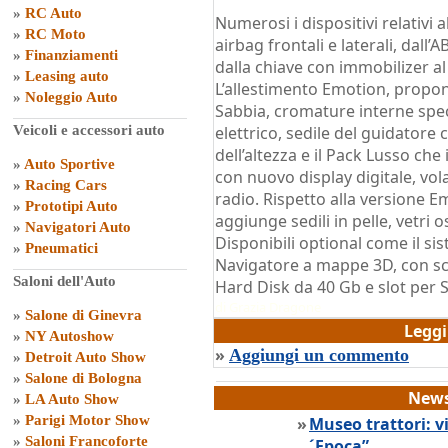
»
RC Auto
Numerosi i dispositivi relativi a
»
RC Moto
airbag frontali e laterali, dall’
»
Finanziamenti
dalla chiave con immobilizer al
»
Leasing auto
L’allestimento Emotion, propon
»
Noleggio Auto
Sabbia, cromature interne spec
Veicoli e accessori auto
elettrico, sedile del guidator
dell’altezza e il Pack Lusso che
»
Auto Sportive
con nuovo display digitale, vo
»
Racing Cars
radio. Rispetto alla versione E
»
Prototipi Auto
aggiunge sedili in pelle, vetri
»
Navigatori Auto
Disponibili optional come il si
»
Pneumatici
Navigatore a mappe 3D, con s
Saloni dell'Auto
Hard Disk da 40 Gb e slot per 
di
Grazia Dragone
»
Salone di Ginevra
Legg
»
NY Autoshow
»
Aggiungi un commento
»
Detroit Auto Show
»
Salone di Bologna
News
»
LA Auto Show
»
Parigi Motor Show
»
Museo trattori: vi
»
Saloni Francoforte
´Epoca”