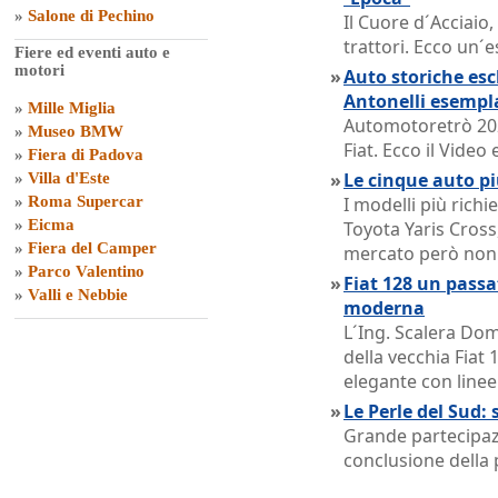
»
Salone di Pechino
Il Cuore d´Acciaio
trattori. Ecco un´e
Fiere ed eventi auto e
motori
»
Auto storiche escl
Antonelli esempl
»
Mille Miglia
Automotoretrò 202
»
Museo BMW
Fiat. Ecco il Vide
»
Fiera di Padova
»
Le cinque auto pi
»
Villa d'Este
»
Roma Supercar
I modelli più rich
»
Eicma
Toyota Yaris Cross,
»
Fiera del Camper
mercato però non o
»
Parco Valentino
»
Fiat 128 un passat
»
Valli e Nebbie
moderna
L´Ing. Scalera Dom
della vecchia Fiat 
elegante con linee
»
Le Perle del Sud: 
Grande partecipazi
conclusione della 