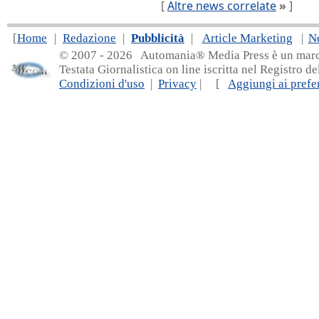
[
Altre news correlate
»
]
[
Home
|
Redazione
|
Pubblicità
|
Article Marketing
|
N
© 2007 - 20
26 Automania® Media Press è un marchio 
Testata Giornalistica on line iscritta nel Registro d
Condizioni d'uso
|
Privacy
| [
Aggiungi ai prefer