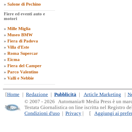
»
Salone di Pechino
Fiere ed eventi auto e
motori
»
Mille Miglia
»
Museo BMW
»
Fiera di Padova
»
Villa d'Este
»
Roma Supercar
»
Eicma
»
Fiera del Camper
»
Parco Valentino
»
Valli e Nebbie
[
Home
|
Redazione
|
Pubblicità
|
Article Marketing
|
N
© 2007 - 20
26 Automania® Media Press è un marchio 
Testata Giornalistica on line iscritta nel Registro d
Condizioni d'uso
|
Privacy
| [
Aggiungi ai prefer