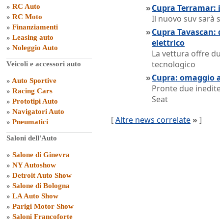
»
RC Auto
»
Cupra Terramar: 
»
RC Moto
Il nuovo suv sarà 
»
Finanziamenti
»
Cupra Tavascan: d
»
Leasing auto
elettrico
»
Noleggio Auto
La vettura offre d
tecnologico
Veicoli e accessori auto
»
Cupra: omaggio 
»
Auto Sportive
Pronte due inedite
»
Racing Cars
Seat
»
Prototipi Auto
»
Navigatori Auto
[
Altre news correlate
»
]
»
Pneumatici
Saloni dell'Auto
»
Salone di Ginevra
»
NY Autoshow
»
Detroit Auto Show
»
Salone di Bologna
»
LA Auto Show
»
Parigi Motor Show
»
Saloni Francoforte