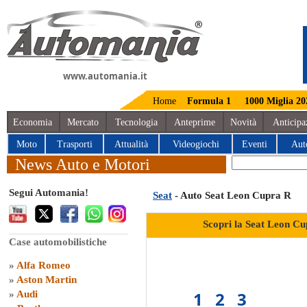
www.automania.it
Home
Formula 1
1000 Miglia 20
Economia
Mercato
Tecnologia
Anteprime
Novità
Anticipa
Moto
Trasporti
Attualità
Videogiochi
Eventi
Aut
News Auto e Motori
Segui Automania!
Seat
- Auto Seat Leon Cupra R
Scopri la Seat Leon Cu
Case automobilistiche
»
Alfa Romeo
»
Aston Martin
1
2
3
»
Audi