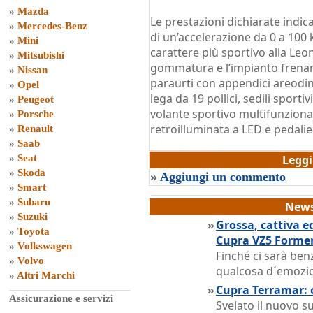
»
Mazda
Le prestazioni dichiarate indi
»
Mercedes-Benz
di un’accelerazione da 0 a 100 
»
Mini
carattere più sportivo alla Leon, 
»
Mitsubishi
gommatura e l’impianto frenan
»
Nissan
paraurti con appendici areodin
»
Opel
lega da 19 pollici, sedili sportivi
»
Peugeot
volante sportivo multifunziona
»
Porsche
retroilluminata a LED e pedalie
»
Renault
di
Grazia Dragone
»
Saab
»
Seat
Legg
»
Skoda
»
Aggiungi un commento
»
Smart
»
Subaru
News
»
Suzuki
»
Grossa, cattiva e
»
Toyota
Cupra VZ5 Forme
»
Volkswagen
Finché ci sarà ben
»
Volvo
qualcosa d´emozio
»
Altri Marchi
»
Cupra Terramar: c
Assicurazione e servizi
Svelato il nuovo 