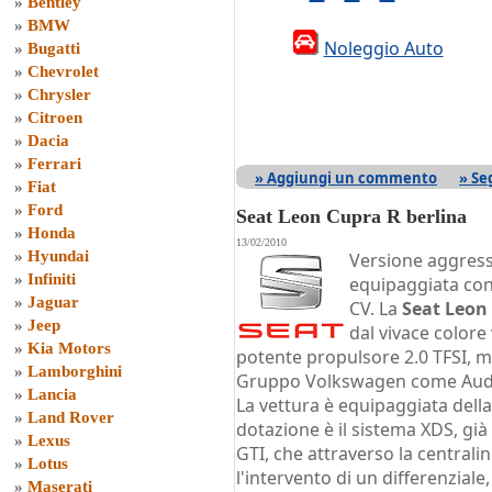
»
Bentley
»
BMW
Noleggio Auto
»
Bugatti
»
Chevrolet
»
Chrysler
»
Citroen
»
Dacia
»
Ferrari
» Aggiungi un commento
» Se
»
Fiat
»
Ford
Seat Leon Cupra R berlina
»
Honda
13/02/2010
»
Hyundai
Versione aggressi
»
Infiniti
equipaggiata con
»
Jaguar
CV. La
Seat Leon
»
Jeep
dal vivace colore
»
Kia Motors
potente propulsore 2.0 TFSI, m
»
Lamborghini
Gruppo Volkswagen come Audi 
»
Lancia
La vettura è equipaggiata della
»
Land Rover
dotazione è il sistema XDS, gi
»
Lexus
GTI, che attraverso la central
»
Lotus
l'intervento di un differenziale
»
Maserati