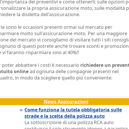
l'importanza dei preventivi e come ottenerli; sulle opzioni p
sonalizzare la propria assicurazione moto, sulle modalità 
hiedere la disdetta dell'assicurazione.
ie sono le occasioni presenti ormai sul mercato per
sparmiare molto sull'assicurazione moto. Per una maggiore
ione del mercato vi consigliamo di visitare tutti i siti consigli
 ognuno di questi potrete anche trovare sconti e promozion
 vi faranno risparmiare sino al 40%!!
 poter abbattere i costi è necessario
richiedere un preven
atuito online
ad ogniuna delle compagnie presenti nel
uadro, in modo da scegliere quello più conveniente:
News Assicurazioni
»
Come funziona la tutela obbligatoria sulle
strade e la scelta della polizza auto
La sottoscrizione di una polizza RCA auto
costituisce il solo strumento idoneo a garantire 