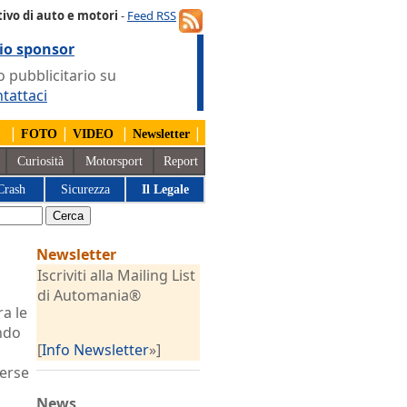
ivo di auto e motori
-
Feed RSS
io sponsor
 pubblicitario su
tattaci
|
|
|
|
FOTO
VIDEO
Newsletter
Curiosità
Motorsport
Report
Crash
Sicurezza
Il Legale
Newsletter
Iscriviti alla Mailing List
di Automania®
ra le
ndo
[
Info Newsletter
»]
verse
News