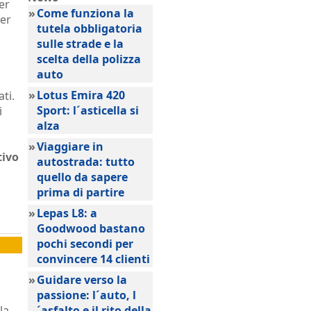
er
»
Come funziona la
per
tutela obbligatoria
sulle strade e la
scelta della polizza
auto
»
Lotus Emira 420
ati.
Sport: l´asticella si
i
alza
»
Viaggiare in
tivo
autostrada: tutto
quello da sapere
prima di partire
»
Lepas L8: a
Goodwood bastano
pochi secondi per
convincere 14 clienti
»
Guidare verso la
passione: l´auto, l
la
´asfalto e il rito della