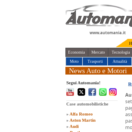
www.automania.it
H
Economia
Mercato
Tecnologia
Moto
Trasporti
Attualità
News Auto e Motori
Segui Automania!
R
Au
set
Case automobilistiche
pa
ass
»
Alfa Romeo
pas
»
Aston Martin
»
Audi
mod