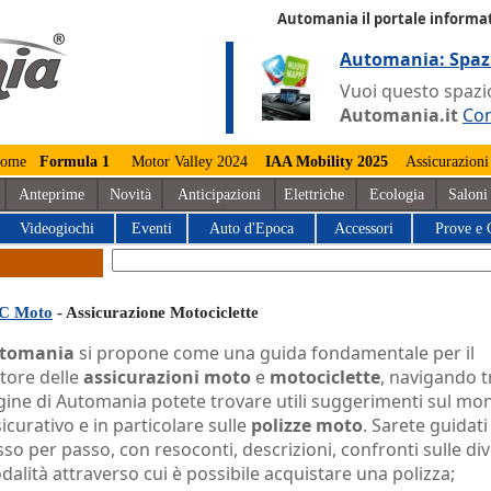
Automania il portale informat
Automania: Spaz
Vuoi questo spazio
Automania.it
Con
ome
Formula 1
Motor Valley 2024
IAA Mobility 2025
Assicurazioni
Anteprime
Novità
Anticipazioni
Elettriche
Ecologia
Saloni
Videogiochi
Eventi
Auto d'Epoca
Accessori
Prove e 
C Moto
- Assicurazione Motociclette
tomania
si propone come una guida fondamentale per il
tore delle
assicurazioni moto
e
motociclette
, navigando t
gine di Automania potete trovare utili suggerimenti sul mo
icurativo e in particolare sulle
polizze moto
. Sarete guidati
so per passo, con resoconti, descrizioni, confronti sulle di
alità attraverso cui è possibile acquistare una polizza;