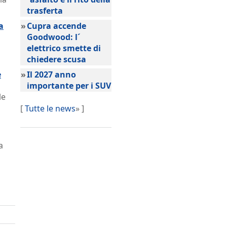
trasferta
a
»
Cupra accende
Goodwood: l´
elettrico smette di
chiedere scusa
e
»
Il 2027 anno
importante per i SUV
le
[
Tutte le news
» ]
a