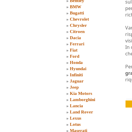
»
Bentley
sul
»
BMW
per
»
Bugatti
ric
»
Chevrolet
»
Chrysler
Var
»
Citroen
ri
»
Dacia
vis
»
Ferrari
In
»
Fiat
che
»
Ford
»
Honda
Per
»
Hyundai
gr
»
Infiniti
riq
»
Jaguar
»
Jeep
»
Kia Motors
»
Lamborghini
»
Lancia
»
Land Rover
»
Lexus
»
Lotus
»
Maserati