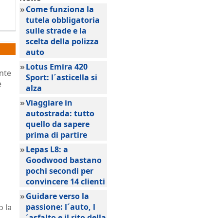
»
Come funziona la
tutela obbligatoria
sulle strade e la
scelta della polizza
auto
»
Lotus Emira 420
nte
Sport: l´asticella si
e
alza
»
Viaggiare in
autostrada: tutto
quello da sapere
prima di partire
»
Lepas L8: a
Goodwood bastano
pochi secondi per
convincere 14 clienti
»
Guidare verso la
passione: l´auto, l
o la
´asfalto e il rito della