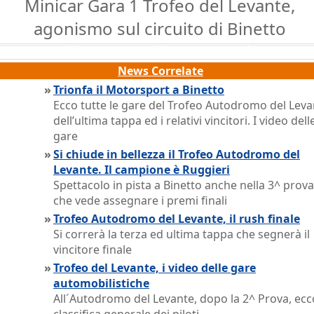
Minicar Gara 1 Trofeo del Levante,
agonismo sul circuito di Binetto
News Correlate
»
Trionfa il Motorsport a Binetto
Ecco tutte le gare del Trofeo Autodromo del Leva
dell’ultima tappa ed i relativi vincitori. I video dell
gare
»
Si chiude in bellezza il Trofeo Autodromo del
Levante. Il campione è Ruggieri
Spettacolo in pista a Binetto anche nella 3^ prova
che vede assegnare i premi finali
»
Trofeo Autodromo del Levante, il rush finale
Si correrà la terza ed ultima tappa che segnerà il
vincitore finale
»
Trofeo del Levante, i video delle gare
automobilistiche
All´Autodromo del Levante, dopo la 2^ Prova, ecc