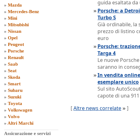
guida esaltata da
»
Mazda
»
Porsche: a Detroi
»
Mercedes-Benz
Turbo S
»
Mini
Già ordinabile, la
»
Mitsubishi
prezzo di listino
»
Nissan
euro
»
Opel
»
Peugeot
»
Porsche: trazione
»
Porsche
Targa 4
»
Renault
Le nuove Porsche 
»
Saab
saranno in conseg
»
Seat
»
In vendita online
»
Skoda
esemplare unico
»
Smart
Sul sito AutoScout
»
Subaru
capote di una 911 
»
Suzuki
»
Toyota
[
Altre news correlate
»
]
»
Volkswagen
»
Volvo
»
Altri Marchi
Assicurazione e servizi