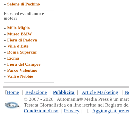
»
Salone di Pechino
Fiere ed eventi auto e
motori
»
Mille Miglia
»
Museo BMW
»
Fiera di Padova
»
Villa d'Este
»
Roma Supercar
»
Eicma
»
Fiera del Camper
»
Parco Valentino
»
Valli e Nebbie
[
Home
|
Redazione
|
Pubblicità
|
Article Marketing
|
N
© 2007 - 20
26 Automania® Media Press è un marchio 
Testata Giornalistica on line iscritta nel Registro d
Condizioni d'uso
|
Privacy
| [
Aggiungi ai prefer