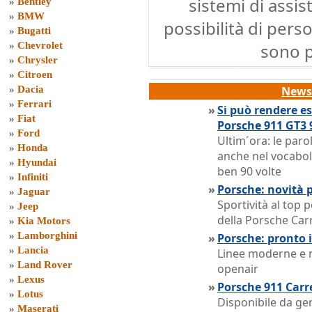
sistemi di assis
»
Bentley
»
BMW
possibilità di pers
»
Bugatti
»
Chevrolet
sono p
»
Chrysler
»
Citroen
»
Dacia
News 
»
Ferrari
»
Si può rendere es
»
Fiat
Porsche 911 GT3 9
»
Ford
Ultim´ora: le par
»
Honda
anche nel vocabol
»
Hyundai
ben 90 volte
»
Infiniti
»
Porsche: novità 
»
Jaguar
Sportività al top 
»
Jeep
della Porsche Car
»
Kia Motors
»
Lamborghini
»
Porsche: pronto i
»
Lancia
Linee moderne e nu
»
Land Rover
openair
»
Lexus
»
Porsche 911 Carr
»
Lotus
Disponibile da ge
»
Maserati