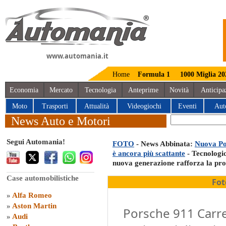
www.automania.it
Home
Formula 1
1000 Miglia 20
Economia
Mercato
Tecnologia
Anteprime
Novità
Anticipa
Moto
Trasporti
Attualità
Videogiochi
Eventi
Aut
News Auto e Motori
Segui Automania!
FOTO
- News Abbinata:
Nuova Por
è ancora più scattante
- Tecnologic
nuova generazione rafforza la pro
Case automobilistiche
Fot
»
Alfa Romeo
»
Aston Martin
Porsche 911 Carre
»
Audi