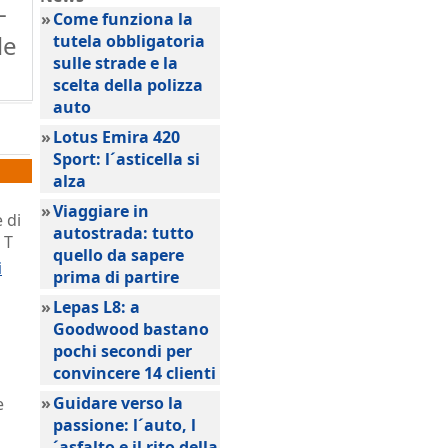
-
»
Come funziona la
le
tutela obbligatoria
sulle strade e la
scelta della polizza
auto
»
Lotus Emira 420
Sport: l´asticella si
alza
»
Viaggiare in
 di
autostrada: tutto
 T
quello da sapere
i
prima di partire
»
Lepas L8: a
Goodwood bastano
pochi secondi per
convincere 14 clienti
»
Guidare verso la
e
passione: l´auto, l
´asfalto e il rito della