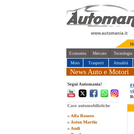
www.automania.it
H
Economia
Mercato
Tecnologia
Moto
Trasporti
Attualità
News Auto e Motori
Segui Automania!
F
vi
R
Case automobilistiche
»
Alfa Romeo
»
Aston Martin
»
Audi