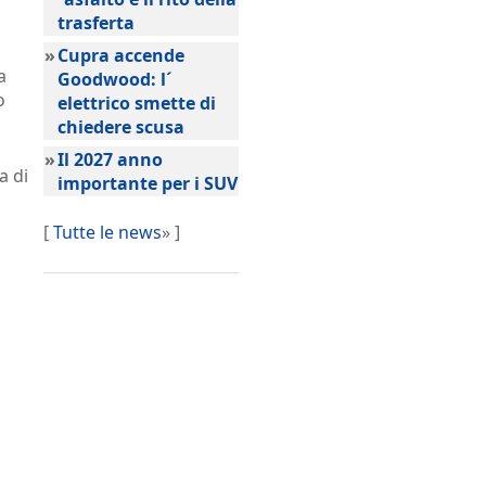
trasferta
»
Cupra accende
a
Goodwood: l´
o
elettrico smette di
chiedere scusa
»
Il 2027 anno
a di
importante per i SUV
[
Tutte le news
» ]