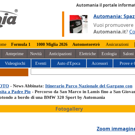
Automania il portale informat
Automania: Spaz
Vuoi promuovere la
Automania.it
?
Co
ome
Formula 1
1000 Miglia 2026
Automotoretrò
Assicurazioni
Anteprime
Novità
Anticipazioni
Elettriche
Ecologia
Saloni
Videogiochi
Eventi
Auto d'Epoca
Accessori
Prove e 
OTO
- News Abbinata:
Itinerario Parco Nazionale del Gargano con
sita a Padre Pio
- Percorso da San Marco in Lamis fino a San Giova
otondo a bordo di una BMW 320 Sport by Automania
Fotogallery
Zoom immagin