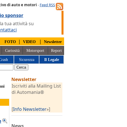
ivo di auto e motori
-
Feed RSS
io sponsor
 tua attività su
ntattaci
|
|
|
FOTO
VIDEO
Newsletter
Curiosità
Motorsport
Report
Crash
Sicurezza
Il Legale
Newsletter
Iscriviti alla Mailing List
nni
di Automania®
[
Info Newsletter
»]
e
News