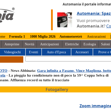
Automania il portale informat
Automania: Spaz
Vuoi promuovere la
Automania.it
?
Co
ome
Formula 1
1000 Miglia 2026
Automotoretrò
Assicurazioni
Anteprime
Novità
Anticipazioni
Elettriche
Ecologia
Saloni
Videogiochi
Eventi
Auto d'Epoca
Accessori
Prove e 
OTO
- News Abbinata:
Gara infinita a Fasano. Vince Magliona, botto
cola
- La pioggia ha condizionato non di poco la 59^ Coppa Selva di
sano. Affluenza record su tutto il tracciato
Fotogallery
Zoom immagin