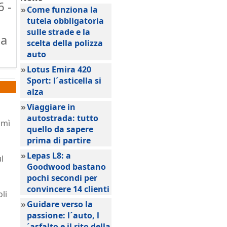
6 -
»
Come funziona la
tutela obbligatoria
sulle strade e la
pa
scelta della polizza
auto
»
Lotus Emira 420
Sport: l´asticella si
alza
»
Viaggiare in
autostrada: tutto
imì
quello da sapere
prima di partire
»
Lepas L8: a
l
Goodwood bastano
pochi secondi per
convincere 14 clienti
li
»
Guidare verso la
passione: l´auto, l
´asfalto e il rito della