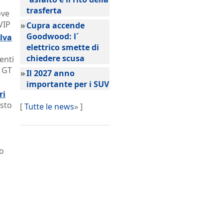
trasferta
ove
VIP
»
Cupra accende
Goodwood: l´
elva
elettrico smette di
chiedere scusa
enti
5 GT
»
Il 2027 anno
importante per i SUV
ri
esto
[
Tutte le news
» ]
do