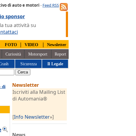
ivo di auto e motori
-
Feed RSS
io sponsor
 tua attività su
ntattaci
|
|
|
FOTO
VIDEO
Newsletter
Curiosità
Motorsport
Report
Crash
Sicurezza
Il Legale
Newsletter
 di
Iscriviti alla Mailing List
di Automania®
[
Info Newsletter
»]
e
News