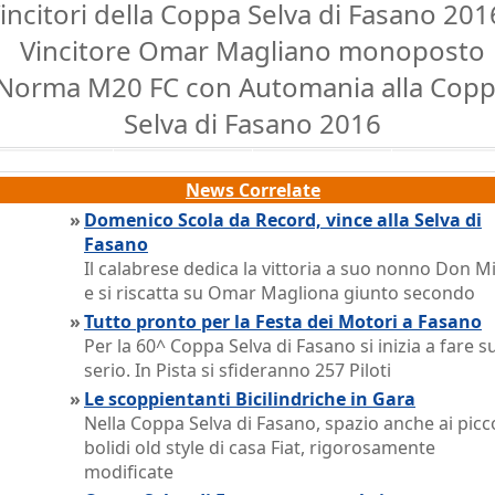
incitori della Coppa Selva di Fasano 201
Vincitore Omar Magliano monoposto
Norma M20 FC con Automania alla Cop
Selva di Fasano 2016
News Correlate
»
Domenico Scola da Record, vince alla Selva di
Fasano
Il calabrese dedica la vittoria a suo nonno Don M
e si riscatta su Omar Magliona giunto secondo
»
Tutto pronto per la Festa dei Motori a Fasano
Per la 60^ Coppa Selva di Fasano si inizia a fare su
serio. In Pista si sfideranno 257 Piloti
»
Le scoppientanti Bicilindriche in Gara
Nella Coppa Selva di Fasano, spazio anche ai picco
bolidi old style di casa Fiat, rigorosamente
modificate