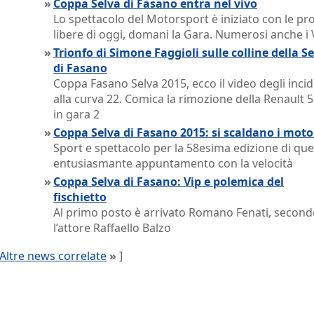
»
Coppa Selva di Fasano entra nel vivo
Lo spettacolo del Motorsport è iniziato con le pr
libere di oggi, domani la Gara. Numerosi anche i 
»
Trionfo di Simone Faggioli sulle colline della S
di Fasano
Coppa Fasano Selva 2015, ecco il video degli incid
alla curva 22. Comica la rimozione della Renault 
in gara 2
»
Coppa Selva di Fasano 2015: si scaldano i moto
Sport e spettacolo per la 58esima edizione di qu
entusiasmante appuntamento con la velocità
»
Coppa Selva di Fasano: Vip e polemica del
fischietto
Al primo posto è arrivato Romano Fenati, secon
l’attore Raffaello Balzo
Altre news correlate
»
]