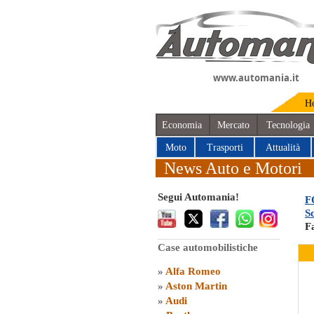
www.automania.it
H
Economia
Mercato
Tecnologia
Moto
Trasporti
Attualità
News Auto e Motori
Segui Automania!
F
S
Fa
Case automobilistiche
»
Alfa Romeo
»
Aston Martin
»
Audi