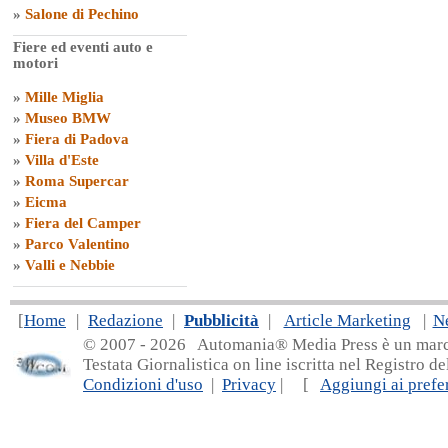
»
Salone di Pechino
Fiere ed eventi auto e
motori
»
Mille Miglia
»
Museo BMW
»
Fiera di Padova
»
Villa d'Este
»
Roma Supercar
»
Eicma
»
Fiera del Camper
»
Parco Valentino
»
Valli e Nebbie
[
Home
|
Redazione
|
Pubblicità
|
Article Marketing
|
N
© 2007 - 20
26 Automania® Media Press è un marchio 
Testata Giornalistica on line iscritta nel Registro d
Condizioni d'uso
|
Privacy
| [
Aggiungi ai prefer