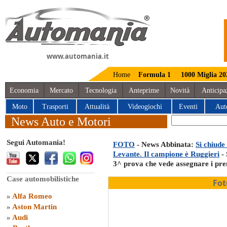
www.automania.it
Home
Formula 1
1000 Miglia 20
Economia
Mercato
Tecnologia
Anteprime
Novità
Anticipa
Moto
Trasporti
Attualità
Videogiochi
Eventi
Aut
News Auto e Motori
Segui Automania!
FOTO
- News Abbinata:
Si chiude
Levante. Il campione è Ruggieri
- 
3^ prova che vede assegnare i prem
Case automobilistiche
Fot
»
Alfa Romeo
»
Aston Martin
»
Audi