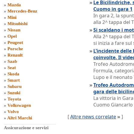
»
Le Bicilindriche,
»
Mazda
Cuomo in gara 1
»
Mercedes-Benz
In gara 2, la spun
»
Mini
alla 2^ tappa del 
»
Mitsubishi
»
Si scaldano i mot
»
Nissan
Alla 2^ tappa del
»
Opel
si inizia a fare sul
»
Peugeot
»
Porsche
»
L’incidente delle
»
Renault
coinvolte. Il vide
»
Saab
Trofeo Autodromo 
»
Seat
Formula, categori
»
Skoda
Lupo e il neonato
»
Smart
»
Trofeo Autodromo
»
Subaru
gara delle bicili
»
Suzuki
La vittoria in Gar
»
Toyota
Cuomo Giancarlo s
»
Volkswagen
»
Volvo
[
Altre news correlate
»
]
»
Altri Marchi
Assicurazione e servizi