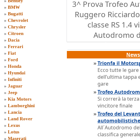
»
Bentley
3^ Prova Trofeo Au
»
BMW
Ruggero Ricciardo
»
Bugatti
»
Chevrolet
classe RS 1.4 v
»
Chrysler
Autodromo d
»
Citroen
»
Dacia
»
Ferrari
»
Fiat
News 
»
Ford
»
Trionfa il Motors
»
Honda
Ecco tutte le gar
»
Hyundai
dell’ultima tappa ed
»
Infiniti
gare
»
Jaguar
»
Trofeo Autodromo 
»
Jeep
Si correrà la terz
»
Kia Motors
vincitore finale
»
Lamborghini
»
Lancia
»
Trofeo del Levant
»
Land Rover
automobilistich
»
Lexus
All´Autodromo del
»
Lotus
classifica generale
»
Maserati