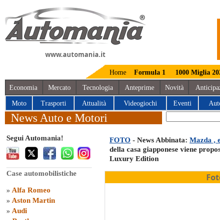
www.automania.it
Home
Formula 1
1000 Miglia 20
Economia
Mercato
Tecnologia
Anteprime
Novità
Anticipa
Moto
Trasporti
Attualità
Videogiochi
Eventi
Aut
News Auto e Motori
Segui Automania!
FOTO
- News Abbinata:
Mazda , e
della casa giapponese viene propos
Luxury Edition
Case automobilistiche
Fot
»
Alfa Romeo
»
Aston Martin
»
Audi