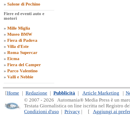
»
Salone di Pechino
Fiere ed eventi auto e
motori
»
Mille Miglia
»
Museo BMW
»
Fiera di Padova
»
Villa d'Este
»
Roma Supercar
»
Eicma
»
Fiera del Camper
»
Parco Valentino
»
Valli e Nebbie
[
Home
|
Redazione
|
Pubblicità
|
Article Marketing
|
N
© 2007 - 20
26 Automania® Media Press è un marchio 
Testata Giornalistica on line iscritta nel Registro d
Condizioni d'uso
|
Privacy
| [
Aggiungi ai prefer