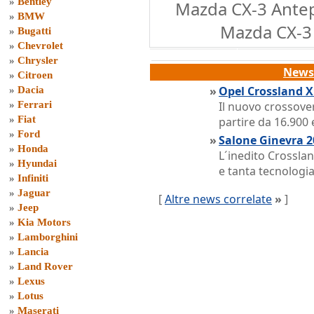
»
Bentley
Mazda CX-3 Antep
»
BMW
Mazda CX-3 
»
Bugatti
»
Chevrolet
»
Chrysler
News 
»
Citroen
»
Opel Crossland X:
»
Dacia
»
Ferrari
Il nuovo crossove
»
Fiat
partire da 16.900
»
Ford
»
Salone Ginevra 20
»
Honda
L´inedito Crosslan
»
Hyundai
e tanta tecnologia
»
Infiniti
»
Jaguar
[
Altre news correlate
»
]
»
Jeep
»
Kia Motors
»
Lamborghini
»
Lancia
»
Land Rover
»
Lexus
»
Lotus
»
Maserati