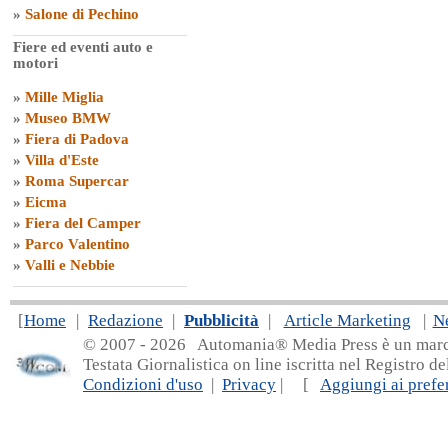
»
Salone di Pechino
Fiere ed eventi auto e
motori
»
Mille Miglia
»
Museo BMW
»
Fiera di Padova
»
Villa d'Este
»
Roma Supercar
»
Eicma
»
Fiera del Camper
»
Parco Valentino
»
Valli e Nebbie
[
Home
|
Redazione
|
Pubblicità
|
Article Marketing
|
N
© 2007 - 20
26 Automania® Media Press è un marchio 
Testata Giornalistica on line iscritta nel Registro d
Condizioni d'uso
|
Privacy
| [
Aggiungi ai prefer