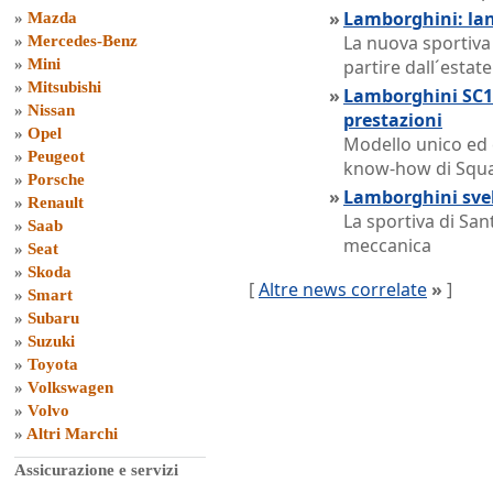
»
Lamborghini: lan
»
Mazda
La nuova sportiva 
»
Mercedes-Benz
»
Mini
partire dall´estate
»
Mitsubishi
»
Lamborghini SC18
»
Nissan
prestazioni
»
Opel
Modello unico ed e
»
Peugeot
know-how di Squ
»
Porsche
»
Lamborghini svel
»
Renault
La sportiva di Sa
»
Saab
meccanica
»
Seat
»
Skoda
[
Altre news correlate
»
]
»
Smart
»
Subaru
»
Suzuki
»
Toyota
»
Volkswagen
»
Volvo
»
Altri Marchi
Assicurazione e servizi