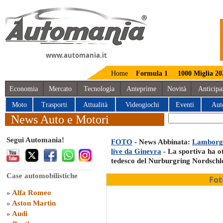
www.automania.it
Home
Formula 1
1000 Miglia 20
Economia
Mercato
Tecnologia
Anteprime
Novità
Anticipa
Moto
Trasporti
Attualità
Videogiochi
Eventi
Aut
News Auto e Motori
Segui Automania!
FOTO
- News Abbinata:
Lamborgh
live da Ginevra
- La sportiva ha ott
tedesco del Nurburgring Nordschle
Case automobilistiche
Fot
»
Alfa Romeo
»
Aston Martin
»
Audi