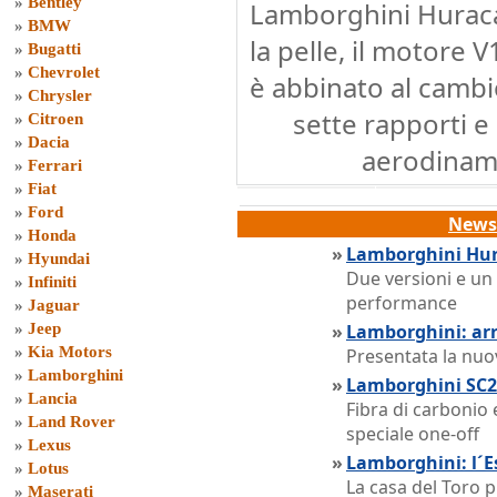
»
Bentley
Lamborghini Huraca
»
BMW
la pelle, il motore 
»
Bugatti
»
Chevrolet
è abbinato al cambi
»
Chrysler
sette rapporti e
»
Citroen
»
Dacia
aerodinami
»
Ferrari
»
Fiat
»
Ford
News 
»
Honda
»
Lamborghini Hura
»
Hyundai
Due versioni e un
»
Infiniti
performance
»
Jaguar
»
Jeep
»
Lamborghini: arr
»
Kia Motors
Presentata la nuo
»
Lamborghini
»
Lamborghini SC20
»
Lancia
Fibra di carbonio
»
Land Rover
speciale one-off
»
Lexus
»
Lamborghini: l´E
»
Lotus
La casa del Toro 
»
Maserati