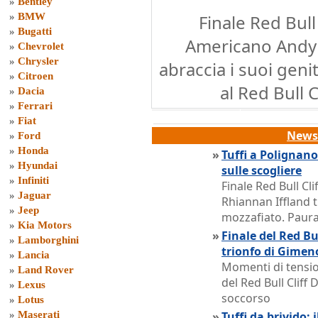
»
Bentley
»
BMW
Finale Red Bull
»
Bugatti
Americano Andy 
»
Chevrolet
»
Chrysler
abraccia i suoi geni
»
Citroen
al Red Bull 
»
Dacia
»
Ferrari
»
Fiat
News 
»
Ford
»
Honda
»
Tuffi a Polignano:
»
Hyundai
sulle scogliere
»
Infiniti
Finale Red Bull Cl
»
Jaguar
Rhiannan Iffland t
»
Jeep
mozzafiato. Paura
»
Kia Motors
»
Finale del Red Bu
»
Lamborghini
trionfo di Gimen
»
Lancia
Momenti di tensio
»
Land Rover
del Red Bull Cliff
»
Lexus
soccorso
»
Lotus
»
Maserati
»
Tuffi da brivido: 