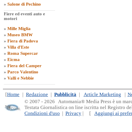
»
Salone di Pechino
Fiere ed eventi auto e
motori
»
Mille Miglia
»
Museo BMW
»
Fiera di Padova
»
Villa d'Este
»
Roma Supercar
»
Eicma
»
Fiera del Camper
»
Parco Valentino
»
Valli e Nebbie
[
Home
|
Redazione
|
Pubblicità
|
Article Marketing
|
N
© 2007 - 20
26 Automania® Media Press è un marchio 
Testata Giornalistica on line iscritta nel Registro d
Condizioni d'uso
|
Privacy
| [
Aggiungi ai prefer