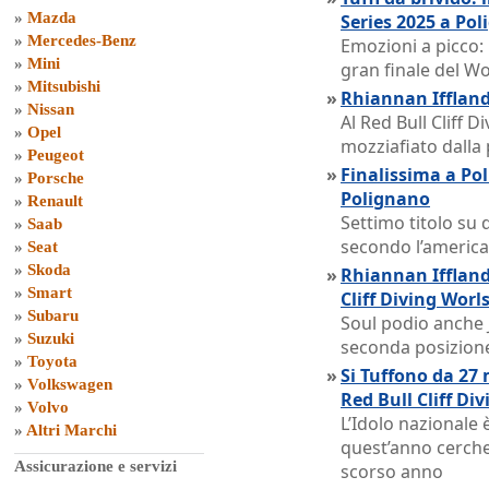
»
Mazda
Series 2025 a Po
»
Mercedes-Benz
Emozioni a picco: 
»
Mini
gran finale del Wo
»
Mitsubishi
»
Rhiannan Iffland
»
Nissan
Al Red Bull Cliff D
»
Opel
mozziafiato dalla
»
Peugeot
»
Finalissima a Pol
»
Porsche
Polignano
»
Renault
Settimo titolo su 
»
Saab
secondo l’americ
»
Seat
»
Skoda
»
Rhiannan Iffland 
»
Smart
Cliff Diving Worl
»
Subaru
Soul podio anche J
»
Suzuki
seconda posizion
»
Toyota
»
Si Tuffono da 27 
»
Volkswagen
Red Bull Cliff Div
»
Volvo
L’Idolo nazionale
»
Altri Marchi
quest’anno cercher
Assicurazione e servizi
scorso anno