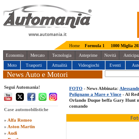
www.automania.it
Home
Formula 1
1000 Miglia 20
Economia
Mercato
Tecnologia
Anteprime
Novità
Anticipa
Moto
Trasporti
Attualità
Videogiochi
Eventi
Aut
News Auto e Motori
Segui Automania!
FOTO
- News Abbinata:
Alessandr
Polignano a Mare e Vince
- Al Red
Orlando Duque beffa Gary Hunt nell
comando
Case automobilistiche
Fot
»
Alfa Romeo
»
Aston Martin
»
Audi