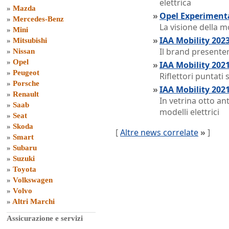
elettrica
»
Mazda
»
Opel Experimental
»
Mercedes-Benz
La visione della 
»
Mini
»
IAA Mobility 202
»
Mitsubishi
Il brand presenter
»
Nissan
»
Opel
»
IAA Mobility 2021
»
Peugeot
Riflettori puntati 
»
Porsche
»
IAA Mobility 2021
»
Renault
In vetrina otto an
»
Saab
modelli elettrici
»
Seat
»
Skoda
[
Altre news correlate
»
]
»
Smart
»
Subaru
»
Suzuki
»
Toyota
»
Volkswagen
»
Volvo
»
Altri Marchi
Assicurazione e servizi