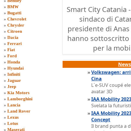
»
Bentley
»
BMW
Smart City Catania -
»
Bugatti
sindaco di Catan
»
Chevrolet
»
Chrysler
presidente di Anas 
»
Citroen
hanno sottoscritto 
»
Dacia
»
Ferrari
per la mobil
»
Fiat
»
Ford
»
Honda
News 
»
Hyundai
»
Volkswagen: arri
»
Infiniti
Cina
»
Jaguar
L´e-SUV coupé elet
»
Jeep
avatar 3D
»
Kia Motors
»
IAA Mobility 202
»
Lamborghini
Svelata la futuri
»
Lancia
»
Land Rover
»
IAA Mobility 202
»
Lexus
Concept
»
Lotus
Il brand punta a d
»
Maserati