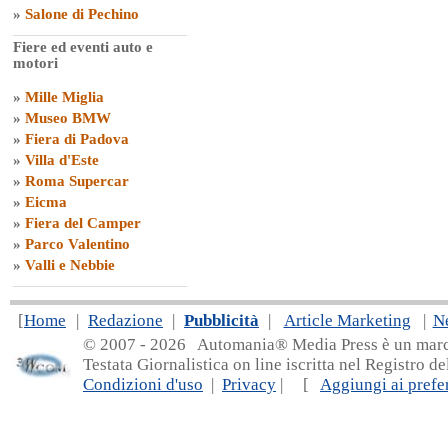
»
Salone di Pechino
Fiere ed eventi auto e
motori
»
Mille Miglia
»
Museo BMW
»
Fiera di Padova
»
Villa d'Este
»
Roma Supercar
»
Eicma
»
Fiera del Camper
»
Parco Valentino
»
Valli e Nebbie
[
Home
|
Redazione
|
Pubblicità
|
Article Marketing
|
N
© 2007 - 20
26 Automania® Media Press è un marchio 
Testata Giornalistica on line iscritta nel Registro d
Condizioni d'uso
|
Privacy
| [
Aggiungi ai prefer