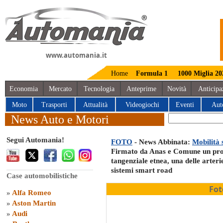
www.automania.it
Home
Formula 1
1000 Miglia 20
Economia
Mercato
Tecnologia
Anteprime
Novità
Anticipa
Moto
Trasporti
Attualità
Videogiochi
Eventi
Aut
News Auto e Motori
Segui Automania!
FOTO
- News Abbinata:
Mobilità 
Firmato da Anas e Comune un proto
tangenziale etnea, una delle arterie
sistemi smart road
Case automobilistiche
Fot
»
Alfa Romeo
»
Aston Martin
»
Audi