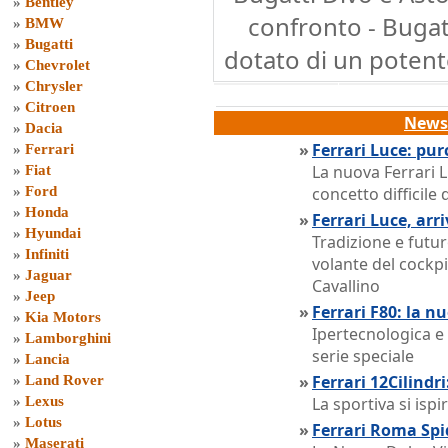
»
Bentley
confronto - Bugat
»
BMW
»
Bugatti
dotato di un potent
»
Chevrolet
»
Chrysler
»
Citroen
News 
»
Dacia
»
Ferrari Luce: pur
»
Ferrari
La nuova Ferrari L
»
Fiat
»
Ford
concetto difficile 
»
Honda
»
Ferrari Luce, arri
»
Hyundai
Tradizione e futur
»
Infiniti
volante del cockpi
»
Jaguar
Cavallino
»
Jeep
»
Ferrari F80: la n
»
Kia Motors
Ipertecnologica e 
»
Lamborghini
serie speciale
»
Lancia
»
Ferrari 12Cilind
»
Land Rover
»
Lexus
La sportiva si isp
»
Lotus
»
Ferrari Roma Spi
»
Maserati