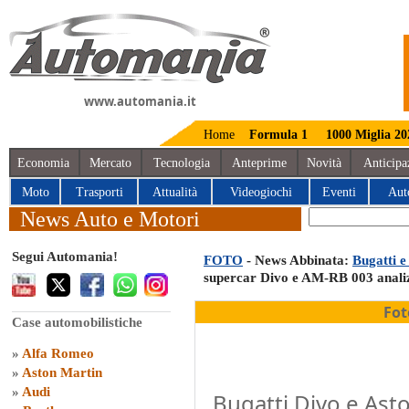
www.automania.it
Home
Formula 1
1000 Miglia 20
Economia
Mercato
Tecnologia
Anteprime
Novità
Anticipa
Moto
Trasporti
Attualità
Videogiochi
Eventi
Aut
News Auto e Motori
Segui Automania!
FOTO
- News Abbinata:
Bugatti e
supercar Divo e AM-RB 003 analizz
Fot
Case automobilistiche
»
Alfa Romeo
»
Aston Martin
»
Audi
Bugatti Divo e Ast