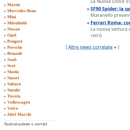
La Nuova Dolce Vit
»
Mazda
»
SF90 Spider: la s
»
Mercedes-Benz
Maranello presen
»
Mini
»
Ferrari Roma: cou
»
Mitsubishi
La nuova vettura d
»
Nissan
retrò
»
Opel
»
Peugeot
[
Altre news correlate
»
]
»
Porsche
»
Renault
»
Saab
»
Seat
»
Skoda
»
Smart
»
Subaru
»
Suzuki
»
Toyota
»
Volkswagen
»
Volvo
»
Altri Marchi
Assicurazione e servizi