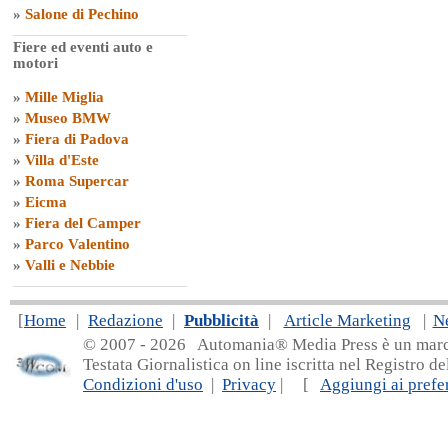
»
Salone di Pechino
Fiere ed eventi auto e
motori
»
Mille Miglia
»
Museo BMW
»
Fiera di Padova
»
Villa d'Este
»
Roma Supercar
»
Eicma
»
Fiera del Camper
»
Parco Valentino
»
Valli e Nebbie
[
Home
|
Redazione
|
Pubblicità
|
Article Marketing
|
N
© 2007 - 20
26 Automania® Media Press è un marchio 
Testata Giornalistica on line iscritta nel Registro d
Condizioni d'uso
|
Privacy
| [
Aggiungi ai prefer