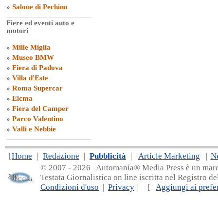
»
Salone di Pechino
Fiere ed eventi auto e
motori
»
Mille Miglia
»
Museo BMW
»
Fiera di Padova
»
Villa d'Este
»
Roma Supercar
»
Eicma
»
Fiera del Camper
»
Parco Valentino
»
Valli e Nebbie
[
Home
|
Redazione
|
Pubblicità
|
Article Marketing
|
N
© 2007 - 20
26 Automania® Media Press è un marchio 
Testata Giornalistica on line iscritta nel Registro d
Condizioni d'uso
|
Privacy
| [
Aggiungi ai prefer