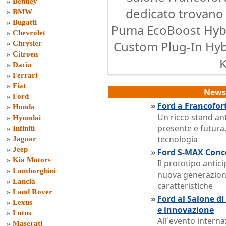
»
Bentley
dedicato trovano
»
BMW
»
Bugatti
Puma EcoBoost Hybr
»
Chevrolet
Custom Plug-In Hybr
»
Chrysler
»
Citroen
»
Dacia
»
Ferrari
»
Fiat
News 
»
Ford
»
Ford a Francofor
»
Honda
Un ricco stand an
»
Hyundai
presente e futura
»
Infiniti
tecnologia
»
Jaguar
»
Jeep
»
Ford S-MAX Conce
»
Kia Motors
Il prototipo antic
»
Lamborghini
nuova generazione,
»
Lancia
caratteristiche
»
Land Rover
»
Ford al Salone di
»
Lexus
e innovazione
»
Lotus
All´evento interna
»
Maserati