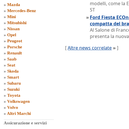
modelli, come la E
»
Mazda
ST
»
Mercedes-Benz
»
Ford Fiesta ECOne
»
Mini
»
Mitsubishi
compatta del br
»
Nissan
Al Salone di Franc
»
Opel
presenta la nuov
»
Peugeot
»
Porsche
[
Altre news correlate
»
]
»
Renault
»
Saab
»
Seat
»
Skoda
»
Smart
»
Subaru
»
Suzuki
»
Toyota
»
Volkswagen
»
Volvo
»
Altri Marchi
Assicurazione e servizi