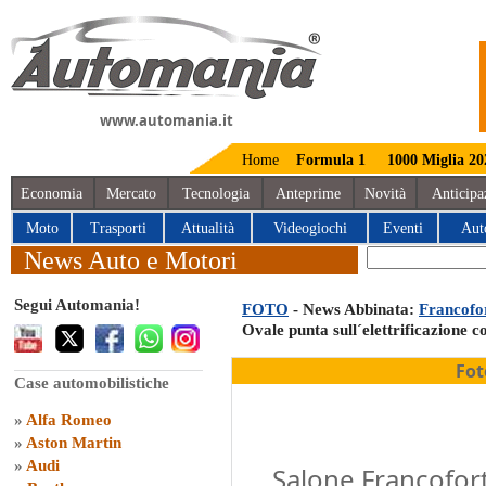
www.automania.it
Home
Formula 1
1000 Miglia 20
Economia
Mercato
Tecnologia
Anteprime
Novità
Anticipa
Moto
Trasporti
Attualità
Videogiochi
Eventi
Aut
News Auto e Motori
Segui Automania!
FOTO
- News Abbinata:
Francofor
Ovale punta sull´elettrificazione
Fot
Case automobilistiche
»
Alfa Romeo
»
Aston Martin
»
Audi
Salone Francofort